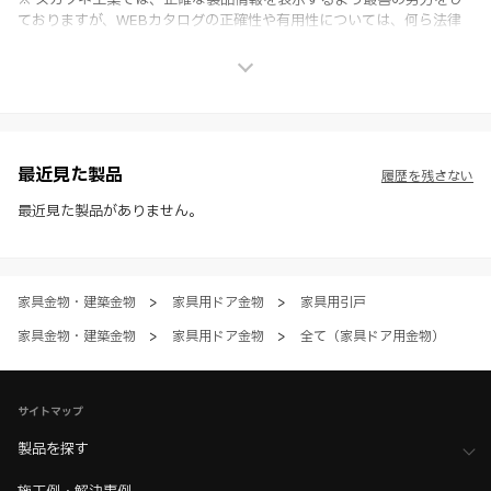
※ スガツネ工業では、正確な製品情報を表示するよう最善の努力をし
ておりますが、WEBカタログの正確性や有用性については、何ら法律
上の保証を行うものではなく、法的な義務や責任を負うものではありま
せん。
※ スガツネ工業は、WEBカタログの情報を予告なく変更（価格及び仕
様・寸法・色など）し、またはWEBカタログの運営を中断または中止
させて頂くことがあります。あらかじめご了承ください。
※ CADデータを含む本WEBサイトに掲載されている全ての情報は、弊
社製品の使用ご検討、又は販売促進目的の利用に限ります。
最近見た製品
履歴を残さない
※ 本WEBサイト製品情報のご利用にあたっては、WEBサイト利用規
約、プライバシーポリシー、製品情報ガイドをご確認いただき、内容の
最近見た製品がありません。
すべてにご同意いただいた上で各サービスをご利用ください。ご利用い
ただく場合、各サービスの注意事項や規約にご同意、承諾いただいたも
のとします。
家具金物・建築金物
>
家具用ドア金物
>
家具用引戸
家具金物・建築金物
>
家具用ドア金物
>
全て（家具ドア用金物）
サイトマップ
製品を探す