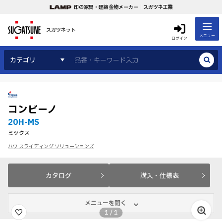
印の家具・建築金物メーカー｜スガツネ工業
スガツネット
メニュー
ログイン
カテゴリ
コンビーノ
20H-MS
ミックス
ハワ スライディング ソリューションズ
カタログ
購入・仕様表
メニューを開く
1
/
1