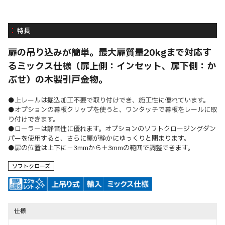
特長
扉の吊り込みが簡単。最大扉質量20kgまで対応す
るミックス仕様（扉上側：インセット、扉下側：か
ぶせ）の木製引戸金物。
●上レールは掘込加工不要で取り付けでき、施工性に優れています。
●オプションの幕板クリップを使うと、ワンタッチで幕板をレールに取
り付けできます。
●ローラーは静音性に優れます。オプションのソフトクロージングダン
パーを使用すると、さらに扉が静かにゆっくりと閉まります。
●扉の位置は上下に－3mmから＋3mmの範囲で調整できます。
ソフトクローズ
仕様