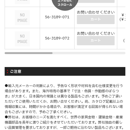
お問い合わせください
￥1,
56-3189-071
(￥2,
カート
お問い合わせください
￥3
56-3189-072
(￥3
カート
ご注意
●輸入元メーカーの判断により、予告なく形状や材料を含む仕様変更を行う
場合があります。また、海外特有の基準で「寸法・色調・作動感のばらつ
き」が大きく、日本国内の常識とは異なる製品もございます。予めご了承い
ただいてご使用いただくか、お問い合せください。尚、カタログ記載以上の
情報収集には、時間がかかる場合や、お客様が満足する回答が得られない場
合もございますので、予めご了承ください。
●弊社は、お客様のニーズを満たすべく、世界の家具金物・建築金物・産業
機器部品を長年に渡りご紹介をさせていただいております。弊社独自の厳し
い品質管理を要求しておりますが、一部ご期待に沿わない製品もございます。