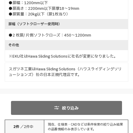
●扉幅：1200mm以下
●扉高さ：2200mm以下扉厚18～19mm
●扉質量：20kg以下（扉1枚当り）
扉幅（ソフトクローザー使用時）
●2 枚扉/ 片側ソフトクローズ：450～1200mm
その他
※EKU社はHawa Sliding Solutionsに社名が変更になりました。
スガツネ工業はHawa Sliding Solutions（ハワスライディングソリ
ューションズ）社の日本正規代理店です。
絞り込み
現在、仕様表・CADなどは条件検索の絞り込み結果
2
件
／
2
件中
の品番情報のみ表示しています。