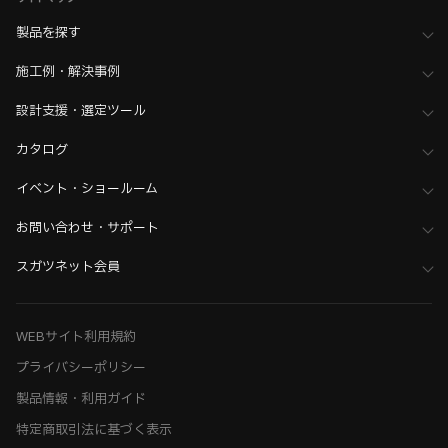
家具金物・建築金物
製品を探す
>
その他（格納ベッド・装飾パネル・ベアリングなど）
>
全て（格納ベッド・手すり・汎用品）
施工例・解決事例
ホーム
>
木工支援（木工加工機・設計ソフト用データ）について
>
SHINX（シンクス） 加工機用データ
設計支援・選定ツール
カタログ
イベント・ショールーム
お問い合わせ・サポート
スガツネット会員
WEBサイト利用規約
プライバシーポリシー
製品情報・利用ガイド
特定商取引法に基づく表示