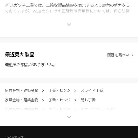
※ スガツネ工業では、正確な製品情報を表示するよう最善の努力をし
ておりますが、WEBカタログの正確性や有用性については、何ら法律
上の保証を行うものではなく、法的な義務や責任を負うものではありま
せん。
※ スガツネ工業は、WEBカタログの情報を予告なく変更（価格及び仕
様・寸法・色など）し、またはWEBカタログの運営を中断または中止
させて頂くことがあります。あらかじめご了承ください。
※ CADデータを含む本WEBサイトに掲載されている全ての情報は、弊
社製品の使用ご検討、又は販売促進目的の利用に限ります。
最近見た製品
履歴を残さない
※ 本WEBサイト製品情報のご利用にあたっては、WEBサイト利用規
約、プライバシーポリシー、製品情報ガイドをご確認いただき、内容の
最近見た製品がありません。
すべてにご同意いただいた上で各サービスをご利用ください。ご利用い
ただく場合、各サービスの注意事項や規約にご同意、承諾いただいたも
のとします。
家具金物・建築金物
>
丁番・ヒンジ
>
スライド丁番
家具金物・建築金物
>
丁番・ヒンジ
>
隠し丁番
家具金物・建築金物
>
丁番・ヒンジ
>
全て（丁番・ヒンジ）
家具金物・建築金物
>
その他（格納ベッド・装飾パネル・ベアリングなど）
>
ショーケース金物
サイトマップ