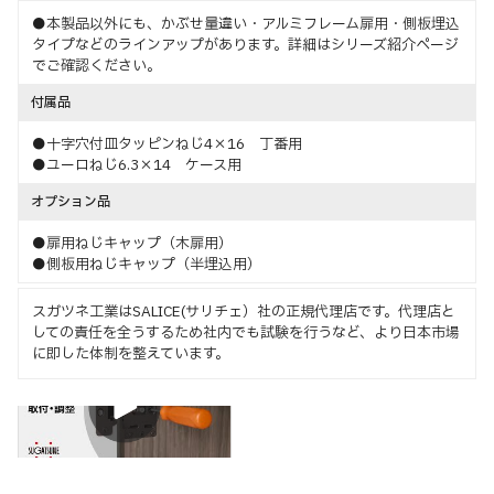
●本製品以外にも、かぶせ量違い・アルミフレーム扉用・側板埋込
タイプなどのラインアップがあります。詳細はシリーズ紹介ページ
でご確認ください。
付属品
●十字穴付皿タッピンねじ4×16 丁番用
●ユーロねじ6.3×14 ケース用
オプション品
●扉用ねじキャップ（木扉用）
●側板用ねじキャップ（半埋込用）
スガツネ工業はSALICE(サリチェ）社の正規代理店です。代理店と
しての責任を全うするため社内でも試験を行うなど、より日本市場
に即した体制を整えています。
取付