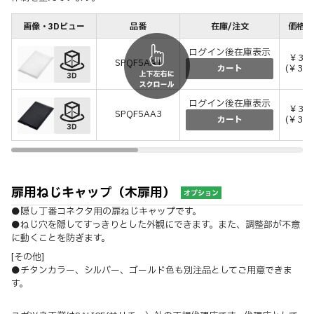
画像・3Dビュー
品番
在庫/注文
価格(
ログイン後在庫表示
￥30
SPQF5AA1
(￥330
カート
ログイン後在庫表示
￥30
SPQF5AA3
(￥330
カート
扉用ねじキャップ（木扉用）
オプション
●隠し丁番コネクタ用の扉ねじキャップです。
●ねじ穴を隠してすっきりとした外観にできます。また、調整部が不意
に動くことを防ぎます。
[その他]
●チタンカラー、シルバー、ゴールド色も別注品としてご用意できま
す。