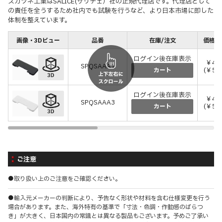
スガツネ工業はSALICE(サリチェ）社の正規代理店です。代理店として
の責任を全うするため社内でも試験を行うなど、より日本市場に即した
体制を整えています。
画像・3Dビュー
品番
在庫/注文
価格(税
ログイン後在庫表示
￥49
SPQSAAA1
(￥54
カート
ログイン後在庫表示
￥49
SPQSAAA3
(￥54
カート
ご注意
●取り扱い上のご注意をご確認ください。
●輸入元メーカーの判断により、予告なく形状や材料を含む仕様変更を行う
場合があります。また、海外特有の基準で「寸法・色調・作動感のばらつ
き」が大きく、日本国内の常識とは異なる製品もございます。予めご了承い