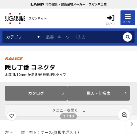
印の家具・建築金物メーカー｜スガツネ工業
スガツネット
メニュー
ログイン
カテゴリ
隠し丁番 コネクタ
木扉用/10mmかぶせ/側板半埋込タイプ
カタログ
購入・仕様表
メニューを開く
1
/
18
左下：丁番 右下：ケース(側板半埋込用）