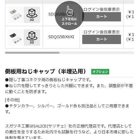
ログイン後在庫表示
￥1,4
SDQG5BX9XI
(￥1,5
カート
ログイン後在庫表示
￥1,4
SDQG5BX6XI
(￥1,5
カート
側板用ねじキャップ（半埋込用）
オプション
●隠し丁番コネクタ用の側板ねじキャップです。
●ねじ穴を隠してすっきりとした外観にできます。また、調整部が不意
に動くことを防ぎます。
[その他]
●チタンカラー、シルバー、ゴールド色も別注品としてご用意できま
す。
スガツネ工業はSALICE(サリチェ）社の正規代理店です。代理店として
の責任を全うするため社内でも試験を行うなど、より日本市場に即した
体制を整えています。