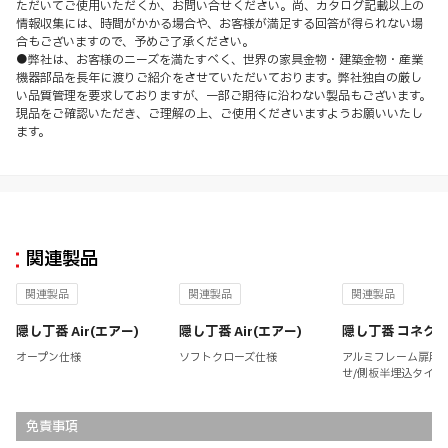
ただいてご使用いただくか、お問い合せください。尚、カタログ記載以上の
情報収集には、時間がかかる場合や、お客様が満足する回答が得られない場
合もございますので、予めご了承ください。
●弊社は、お客様のニーズを満たすべく、世界の家具金物・建築金物・産業
機器部品を長年に渡りご紹介をさせていただいております。弊社独自の厳し
い品質管理を要求しておりますが、一部ご期待に沿わない製品もございます。
現品をご確認いただき、ご理解の上、ご使用くださいますようお願いいたし
ます。
関連製品
関連製品
関連製品
関連製品
隠し丁番 Air(エアー)
隠し丁番 Air(エアー)
隠し丁番 コネク
オープン仕様
ソフトクローズ仕様
アルミフレーム扉用/
せ/側板半埋込タイプ
免責事項