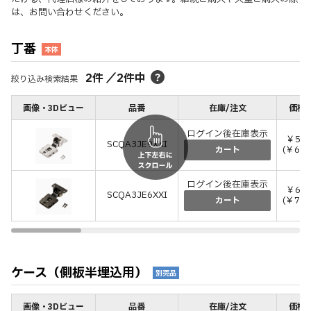
は、お問い合わせください。
丁番
本体
2
件
／
2
件中
絞り込み検索結果
画像・3Dビュー
品番
在庫/注文
価格(
ログイン後在庫表示
￥5,9
SCQA3JE9XXI
(￥6,5
カート
ログイン後在庫表示
￥6,5
SCQA3JE6XXI
(￥7,1
カート
ケース（側板半埋込用）
別売品
画像・3Dビュー
品番
在庫/注文
価格(