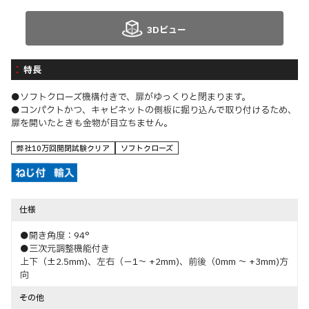
3Dビュー
特長
●ソフトクローズ機構付きで、扉がゆっくりと閉まります。
●コンパクトかつ、キャビネットの側板に掘り込んで取り付けるため、
扉を開いたときも金物が目立ちません。
弊社10万回開閉試験クリア
ソフトクローズ
仕様
●開き角度：94°
●三次元調整機能付き
上下（±2.5mm)、左右（－1～ +2mm)、前後（0mm ～ +3mm)方
向
その他