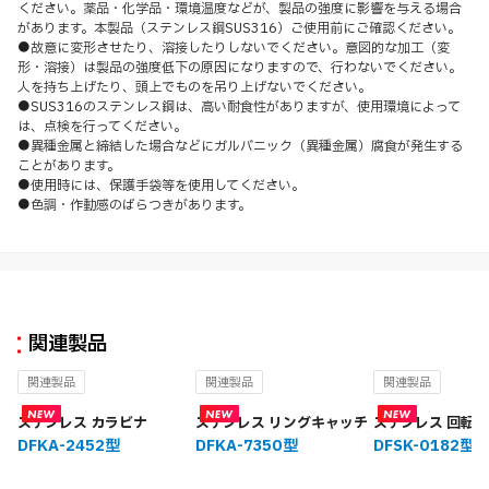
ください。薬品・化学品・環境温度などが、製品の強度に影響を与える場合
があります。本製品（ステンレス鋼SUS316）ご使用前にご確認ください。
●故意に変形させたり、溶接したりしないでください。意図的な加工（変
形・溶接）は製品の強度低下の原因になりますので、行わないでください。
人を持ち上げたり、頭上でものを吊り上げないでください。
●SUS316のステンレス鋼は、高い耐食性がありますが、使用環境によって
は、点検を行ってください。
●異種金属と締結した場合などにガルバニック（異種金属）腐食が発生する
ことがあります。
●使用時には、保護手袋等を使用してください。
●色調・作動感のばらつきがあります。
関連製品
関連製品
関連製品
関連製品
ステンレス カラビナ
ステンレス リングキャッチ
ステンレス 回転
DFKA-2452型
DFKA-7350型
DFSK-0182型