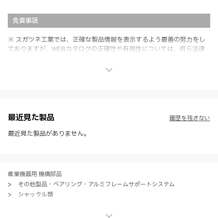
免責事項
※ スガツネ工業では、正確な製品情報を表示するよう最善の努力をし
ておりますが、WEBカタログの正確性や有用性については、何ら法律
上の保証を行うものではなく、法的な義務や責任を負うものではありま
せん。
※ スガツネ工業は、WEBカタログの情報を予告なく変更（価格及び仕
様・寸法・色など）し、またはWEBカタログの運営を中断または中止
させて頂くことがあります。あらかじめご了承ください。
※ CADデータを含む本WEBサイトに掲載されている全ての情報は、弊
社製品の使用ご検討、又は販売促進目的の利用に限ります。
最近見た製品
履歴を残さない
※ 本WEBサイト製品情報のご利用にあたっては、WEBサイト利用規
約、プライバシーポリシー、製品情報ガイドをご確認いただき、内容の
最近見た製品がありません。
すべてにご同意いただいた上で各サービスをご利用ください。ご利用い
ただく場合、各サービスの注意事項や規約にご同意、承諾いただいたも
のとします。
産業機器用 機構部品
>
その他製品・ベアリング・アルミフレームサポートシステム
>
シャックル類
産業機器用 機構部品