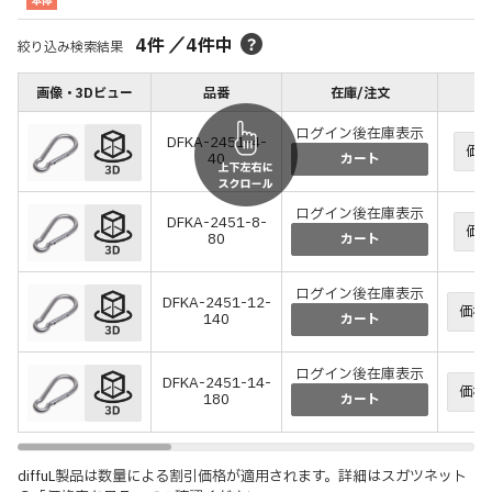
本体
4
件
／
4
件中
絞り込み検索結果
画像・3Dビュー
品番
在庫/注文
ログイン後在庫表示
DFKA-2451-4-
価格
40
カート
ログイン後在庫表示
DFKA-2451-8-
価格
80
カート
ログイン後在庫表示
DFKA-2451-12-
価格
140
カート
ログイン後在庫表示
DFKA-2451-14-
価格
180
カート
diffuL製品は数量による割引価格が適用されます。詳細はスガツネット