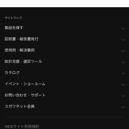
>
その他製品・ベアリング・アルミフレームサポートシステム
>
全て（その他製品・ベアリング）
家具金物・建築金物
>
フック・タオル掛け・吊金物
>
シャックル類
サイトマップ
家具金物・建築金物
>
フック・タオル掛け・吊金物
製品を探す
>
全て（フック・吊金物）
証明書・報告書発行
使用例・解決事例
設計支援・選定ツール
カタログ
イベント・ショールーム
お問い合わせ・サポート
スガツネット会員
WEBサイト利用規約