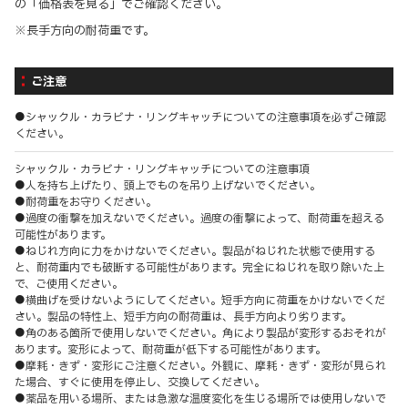
の「価格表を見る」でご確認ください。
※長手方向の耐荷重です。
ご注意
●シャックル・カラビナ・リングキャッチについての注意事項を必ずご確認
ください。
シャックル・カラビナ・リングキャッチについての注意事項
●人を持ち上げたり、頭上でものを吊り上げないでください。
●耐荷重をお守りください。
●過度の衝撃を加えないでください。過度の衝撃によって、耐荷重を超える
可能性があります。
●ねじれ方向に力をかけないでください。製品がねじれた状態で使用する
と、耐荷重内でも破断する可能性があります。完全にねじれを取り除いた上
で、ご使用ください。
●横曲げを受けないようにしてください。短手方向に荷重をかけないでくだ
さい。製品の特性上、短手方向の耐荷重は、長手方向より劣ります。
●角のある箇所で使用しないでください。角により製品が変形するおそれが
あります。変形によって、耐荷重が低下する可能性があります。
●摩耗・きず・変形にご注意ください。外観に、摩耗・きず・変形が見られ
た場合、すぐに使用を停止し、交換してください。
●薬品を用いる場所、または急激な温度変化を生じる場所では使用しないで