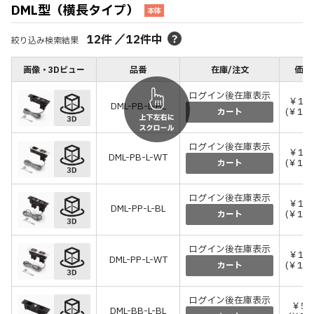
DML型（横長タイプ）
本体
12
件
／
12
件中
絞り込み検索結果
画像・3Dビュー
品番
在庫/注文
価格
ログイン後在庫表示
￥12,
DML-PB-L-BL
(￥13,
カート
ログイン後在庫表示
￥12,
DML-PB-L-WT
(￥13,
カート
ログイン後在庫表示
￥13,
DML-PP-L-BL
(￥14,
カート
ログイン後在庫表示
￥13,
DML-PP-L-WT
(￥14,
カート
ログイン後在庫表示
￥5,
DML-BB-L-BL