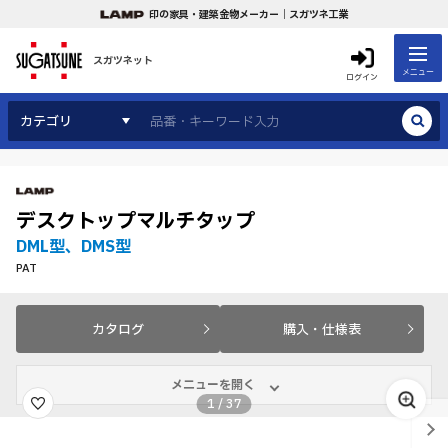
印の家具・建築金物メーカー｜スガツネ工業
スガツネット
メニュー
ログイン
カテゴリ
デスクトップマルチタップ
DML型、DMS型
PAT
カタログ
購入・仕様表
メニューを開く
1
/
37