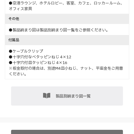
●空港ラウンジ、ホテルロビー、客室、カフェ、ロッカールーム、
オフィス家具
その他
●製品納まり図は製品別納まり図一覧をご参照ください。
付属品
●ケーブルクリップ
●十字穴付なべタッピンねじ 4×12
●十字穴付皿タッピンねじ 4×16
※板金取付の場合は、別途M4皿小ねじ、ナット、平座金をご用意
ください。
製品別納まり図一覧