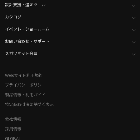
ホーム
>
ブランド・シリーズ一覧 ／ 製品ピックアップ
設計支援・選定ツール
>
黒シリーズ金物
>
スイッチプレート・コンセントカバー
カタログ
ホーム
>
ブランド・シリーズ一覧 ／ 製品ピックアップ
>
家具用コンセントカバー・プレート・マルチタップ
イベント・ショールーム
ホーム
>
木工支援（木工加工機・設計ソフト用データ）について
お問い合わせ・サポート
>
HOMAG（ホマッグ） 設計ソフト用データ・加工機用データ
スガツネット会員
WEBサイト利用規約
プライバシーポリシー
製品情報・利用ガイド
特定商取引法に基づく表示
会社情報
採用情報
GLOBAL