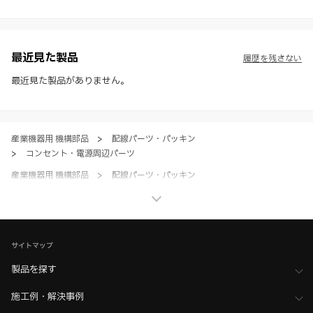
様・寸法・色など）し、またはWEBカタログの運営を中断または中止
させて頂くことがあります。あらかじめご了承ください。
※ CADデータを含む本WEBサイトに掲載されている全ての情報は、弊
社製品の使用ご検討、又は販売促進目的の利用に限ります。
最近見た製品
履歴を残さない
※ 本WEBサイト製品情報のご利用にあたっては、WEBサイト利用規
約、プライバシーポリシー、製品情報ガイドをご確認いただき、内容の
最近見た製品がありません。
すべてにご同意いただいた上で各サービスをご利用ください。ご利用い
ただく場合、各サービスの注意事項や規約にご同意、承諾いただいたも
のとします。
産業機器用 機構部品
>
配線パーツ・パッキン
>
コンセント・電源周辺パーツ
産業機器用 機構部品
>
配線パーツ・パッキン
>
全て（配線パーツ・パッキン）
家具金物・建築金物
>
スイッチ・コンセントカバー・電気関連部品
>
家具用コンセントプレート・電源周辺パーツ
サイトマップ
家具金物・建築金物
>
スイッチ・コンセントカバー・電気関連部品
>
全て（スイッチ・コンセントプレート・電気関連部品）
製品を探す
ホーム
>
業界へのご提案
>
乗り物業界向け機構部品
施工例・解決事例
>
鉄道・新幹線・駅舎
>
デッキ、ラバトリー向け機構部品