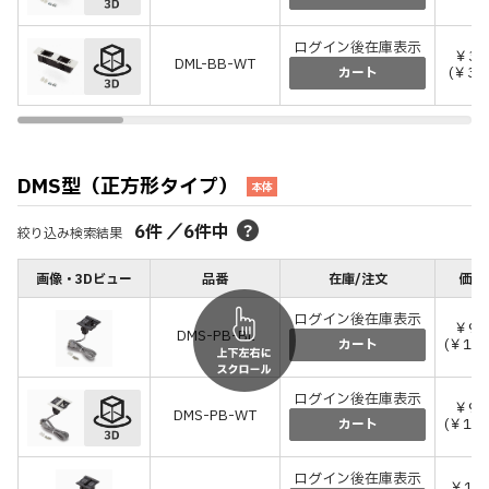
ログイン後在庫表示
￥3,
DML-BB-WT
(￥3,
カート
DMS型（正方形タイプ）
本体
6
件
／
6
件中
絞り込み検索結果
画像・3Dビュー
品番
在庫/注文
価格
ログイン後在庫表示
￥9,
DMS-PB-BL
(￥10,
カート
ログイン後在庫表示
￥9,
DMS-PB-WT
(￥10,
カート
ログイン後在庫表示
￥12,