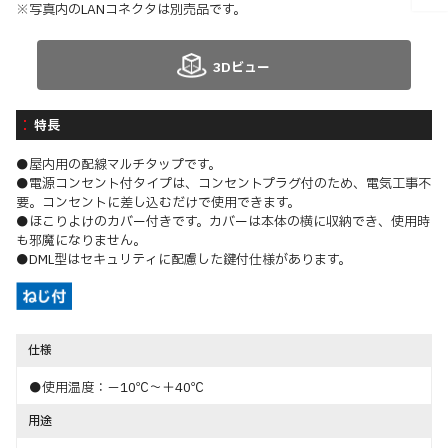
※写真内のLANコネクタは別売品です。
3Dビュー
特長
●屋内用の配線マルチタップです。
●電源コンセント付タイプは、コンセントプラグ付のため、電気工事不
要。コンセントに差し込むだけで使用できます。
●ほこりよけのカバー付きです。カバーは本体の横に収納でき、使用時
も邪魔になりません。
●DML型はセキュリティに配慮した鍵付仕様があります。
仕様
●使用温度：－10℃～＋40℃
用途