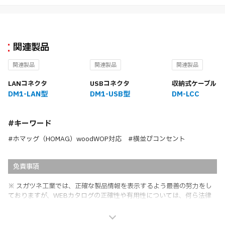
関連製品
関連製品
関連製品
関連製品
LANコネクタ
USBコネクタ
収納式ケーブルケ
DM1-LAN型
DM1-USB型
DM-LCC
#キーワード
#ホマッグ（HOMAG）woodWOP対応 #横並びコンセント
免責事項
※ スガツネ工業では、正確な製品情報を表示するよう最善の努力をし
ておりますが、WEBカタログの正確性や有用性については、何ら法律
上の保証を行うものではなく、法的な義務や責任を負うものではありま
せん。
※ スガツネ工業は、WEBカタログの情報を予告なく変更（価格及び仕