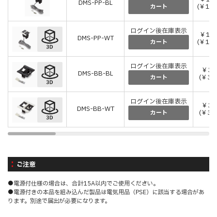
DMS-PP-BL
(￥13,
カート
ログイン後在庫表示
￥12,
DMS-PP-WT
(￥13,
カート
ログイン後在庫表示
￥3,
DMS-BB-BL
(￥3,
カート
ログイン後在庫表示
￥3,
DMS-BB-WT
(￥3,
カート
ご注意
●電源付仕様の場合は、合計15A以内でご使用ください。
●電源付きの本品を組み込んだ製品は電気用品（PSE）に該当する場合があ
ります。別途で届出が必要になります。