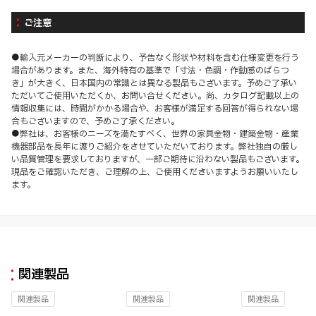
ご注意
●輸入元メーカーの判断により、予告なく形状や材料を含む仕様変更を行う
場合があります。また、海外特有の基準で「寸法・色調・作動感のばらつ
き」が大きく、日本国内の常識とは異なる製品もございます。予めご了承い
ただいてご使用いただくか、お問い合せください。尚、カタログ記載以上の
情報収集には、時間がかかる場合や、お客様が満足する回答が得られない場
合もございますので、予めご了承ください。
●弊社は、お客様のニーズを満たすべく、世界の家具金物・建築金物・産業
機器部品を長年に渡りご紹介をさせていただいております。弊社独自の厳し
い品質管理を要求しておりますが、一部ご期待に沿わない製品もございます。
現品をご確認いただき、ご理解の上、ご使用くださいますようお願いいたし
ます。
関連製品
関連製品
関連製品
関連製品