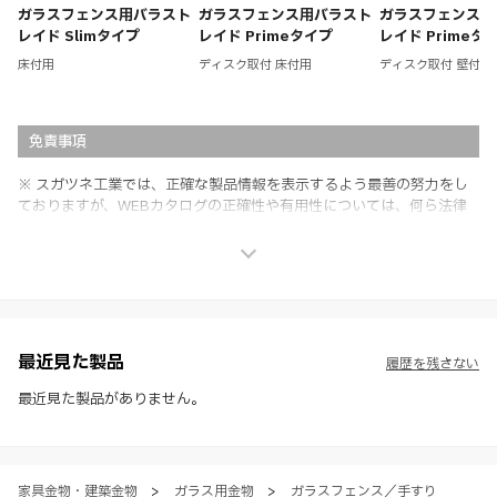
ガラスフェンス用バラスト
ガラスフェンス用バラスト
ガラスフェンス用
レイド Slimタイプ
レイド Primeタイプ
レイド Primeタ
床付用
ディスク取付 床付用
ディスク取付 壁付用
免責事項
※ スガツネ工業では、正確な製品情報を表示するよう最善の努力をし
ておりますが、WEBカタログの正確性や有用性については、何ら法律
上の保証を行うものではなく、法的な義務や責任を負うものではありま
せん。
※ スガツネ工業は、WEBカタログの情報を予告なく変更（価格及び仕
様・寸法・色など）し、またはWEBカタログの運営を中断または中止
させて頂くことがあります。あらかじめご了承ください。
※ CADデータを含む本WEBサイトに掲載されている全ての情報は、弊
社製品の使用ご検討、又は販売促進目的の利用に限ります。
最近見た製品
履歴を残さない
※ 本WEBサイト製品情報のご利用にあたっては、WEBサイト利用規
約、プライバシーポリシー、製品情報ガイドをご確認いただき、内容の
最近見た製品がありません。
すべてにご同意いただいた上で各サービスをご利用ください。ご利用い
ただく場合、各サービスの注意事項や規約にご同意、承諾いただいたも
のとします。
家具金物・建築金物
>
ガラス用金物
>
ガラスフェンス／手すり