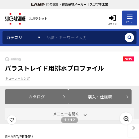
印の家具・建築金物メーカー｜スガツネ工業
スガツネット
メニュー
ログイン
カテゴリ
バラストレイド用排水プロファイル
キューレーリング
カタログ
購入・仕様表
メニューを開く
1
/
12
SMART/PRIME/