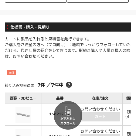
仕様書・購入・見積り
カートに製品を入れると見積書を発行できます。
ご購入をご希望の方へ（プロ向け）：地域でしっかりフォローしていた
だける、代理店様の紹介をしております。継続ご購入や大量ご購入の際
は、お問い合わせください。
本体
7
件
／
7
件中
絞り込み検索結果
画像・3Dビュー
品番
在庫/注文
価格(
お問い合わせください
別途
168217-18
(別途
カート
お問い合わせください
別途