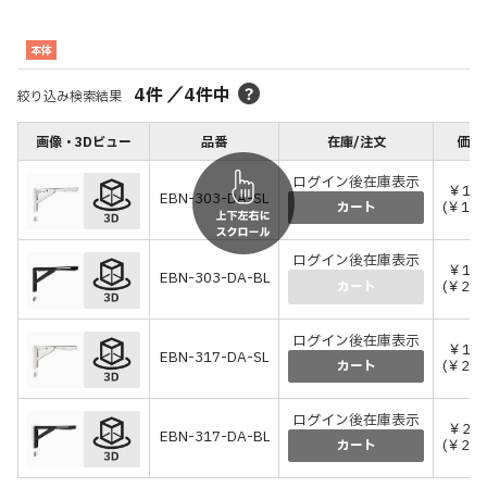
本体
4
件
／
4
件中
絞り込み検索結果
画像・3Dビュー
品番
在庫/注文
価格
ログイン後在庫表示
￥14,
EBN-303-DA-SL
(￥16,
カート
ログイン後在庫表示
￥18,
EBN-303-DA-BL
(￥20,
カート
ログイン後在庫表示
￥18,
EBN-317-DA-SL
(￥20,
カート
ログイン後在庫表示
￥23,
EBN-317-DA-BL
(￥25,
カート