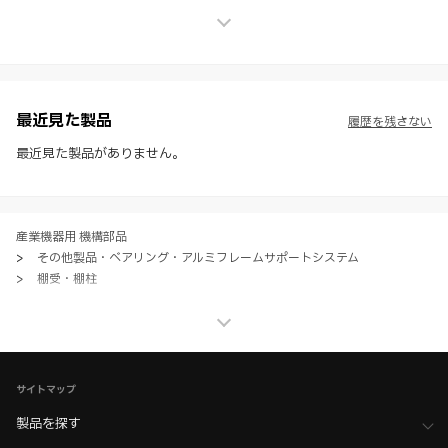
せん。
※ スガツネ工業は、WEBカタログの情報を予告なく変更（価格及び仕
様・寸法・色など）し、またはWEBカタログの運営を中断または中止
させて頂くことがあります。あらかじめご了承ください。
※ CADデータを含む本WEBサイトに掲載されている全ての情報は、弊
社製品の使用ご検討、又は販売促進目的の利用に限ります。
最近見た製品
履歴を残さない
※ 本WEBサイト製品情報のご利用にあたっては、WEBサイト利用規
約、プライバシーポリシー、製品情報ガイドをご確認いただき、内容の
最近見た製品がありません。
すべてにご同意いただいた上で各サービスをご利用ください。ご利用い
ただく場合、各サービスの注意事項や規約にご同意、承諾いただいたも
のとします。
産業機器用 機構部品
>
その他製品・ベアリング・アルミフレームサポートシステム
>
棚受・棚柱
産業機器用 機構部品
>
その他製品・ベアリング・アルミフレームサポートシステム
>
全て（その他製品・ベアリング）
家具金物・建築金物
>
棚柱・棚受・ディスプレイシステム
サイトマップ
>
折りたたみ棚受
製品を探す
家具金物・建築金物
>
棚柱・棚受・ディスプレイシステム