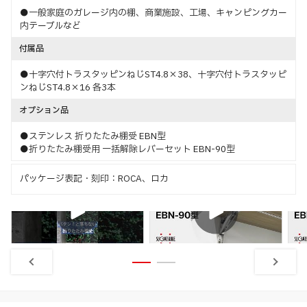
●一般家庭のガレージ内の棚、商業施設、工場、キャンピングカー
内テーブルなど
付属品
●十字穴付トラスタッピンねじST4.8×38、十字穴付トラスタッピ
ンねじST4.8×16 各3本
オプション品
●ステンレス 折りたたみ棚受 EBN型
●折りたたみ棚受用 一括解除レバーセット EBN-90型
パッケージ表記・刻印：ROCA、ロカ
特長
特長