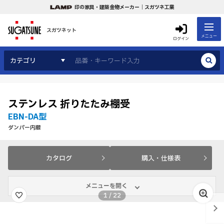
印の家具・建築金物メーカー｜スガツネ工業
スガツネット
メニュー
ログイン
カテゴリ
ステンレス 折りたたみ棚受
EBN-DA型
ダンパー内蔵
カタログ
購入・仕様表
メニューを開く
1
/
22