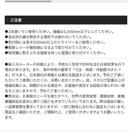
ご注意
●2本使いでご使用ください。棚幅は1,300mm以下にしてください。
●指を挟む事を懸念する場所では使わないでください。
●取付時には長さ100mm以上のドライバーをご使用ください。
●解除レバーが棚板側になるよう取り付けてください。
●耐荷重に耐えられる強度を持った壁面に取り付けてください。
●輸入元メーカーの判断により、予告なく形状や材料を含む仕様変更を行う
場合があります。また、海外特有の基準で「寸法・色調・作動感のばらつ
き」が大きく、日本国内の常識とは異なる製品もございます。予めご了承い
ただいてご使用いただくか、お問い合せください。尚、カタログ記載以上の
情報収集には、時間がかかる場合や、お客様が満足する回答が得られない場
合もございますので、予めご了承ください。
●弊社は、お客様のニーズを満たすべく、世界の家具金物・建築金物・産業
機器部品を長年に渡りご紹介をさせていただいております。弊社独自の厳し
い品質管理を要求しておりますが、一部ご期待に沿わない製品もございます。
現品をご確認いただき、ご理解の上、ご使用くださいますようお願いいたし
ます。