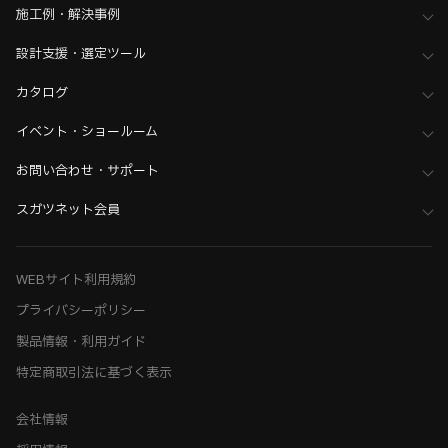
>
棚受・ブラケット・アングル
施工例・解決事例
家具金物・建築金物
>
棚柱・棚受・ディスプレイシステム
設計支援・選定ツール
>
全て（棚柱・棚受・ディスプレイ）
ホーム
>
業界へのご提案
>
工作機械・ロボット業界向け機構部品
カタログ
>
製造・搬送ライン・ロボット周辺設備に最適な製品
イベント・ショールーム
>
ロボット架台も機構部品でグレードアップする製品
ホーム
>
ブランド・シリーズ一覧 ／ 製品ピックアップ
お問い合わせ・サポート
>
【工務店向け】金物選びで差がつく収納造作アイデア5選
スガツネット会員
WEBサイト利用規約
プライバシーポリシー
製品情報・利用ガイド
特定商取引法に基づく表示
会社情報