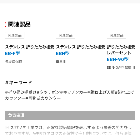
関連製品
関連製品
関連製品
関連製品
ステンレス 折りたたみ棚受
ステンレス 折りたたみ棚受
折りたたみ棚受用
レバーセット
EB-F型
EBN型
EBN-90型
多段階保持
重量用
EBN-DA型 幅広用
#キーワード
#折り畳み棚受け#タッチポン#キッチンカー#跳ね上げ天板#跳ね上げ
カウンター#可動式カウンター
免責事項
※ スガツネ工業では、正確な製品情報を表示するよう最善の努力をし
ておりますが、WEBカタログの正確性や有用性については、何ら法律
上の保証を行うものではなく、法的な義務や責任を負うものではありま