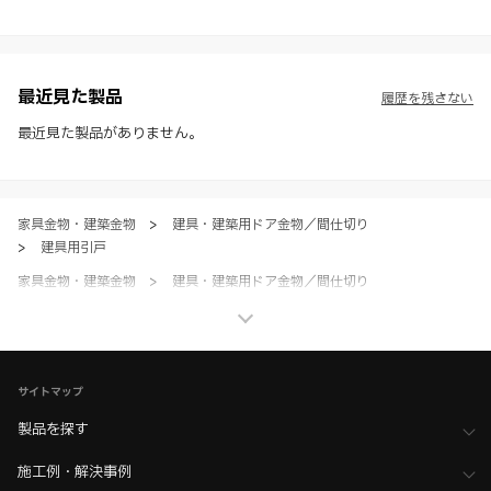
※ スガツネ工業は、WEBカタログの情報を予告なく変更（価格及び仕
様・寸法・色など）し、またはWEBカタログの運営を中断または中止
させて頂くことがあります。あらかじめご了承ください。
※ CADデータを含む本WEBサイトに掲載されている全ての情報は、弊
社製品の使用ご検討、又は販売促進目的の利用に限ります。
最近見た製品
履歴を残さない
※ 本WEBサイト製品情報のご利用にあたっては、WEBサイト利用規
約、プライバシーポリシー、製品情報ガイドをご確認いただき、内容の
最近見た製品がありません。
すべてにご同意いただいた上で各サービスをご利用ください。ご利用い
ただく場合、各サービスの注意事項や規約にご同意、承諾いただいたも
のとします。
家具金物・建築金物
>
建具・建築用ドア金物／間仕切り
>
建具用引戸
家具金物・建築金物
>
建具・建築用ドア金物／間仕切り
>
全て（建具・建築用ドア金物／間仕切り）
ホーム
>
ブランド・シリーズ一覧 ／ 製品ピックアップ
>
上吊式引き戸クローザー FDシリーズ
サイトマップ
ホーム
>
木工支援（木工加工機・設計ソフト用データ）について
>
SHINX（シンクス） 加工機用データ
製品を探す
ホーム
>
木工支援（木工加工機・設計ソフト用データ）について
施工例・解決事例
>
Kiinnovator（キーイノベーター）向けデータ