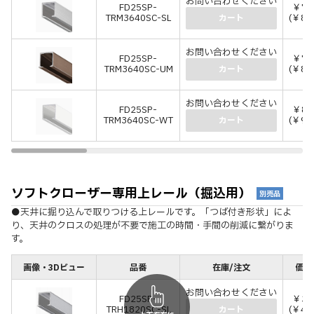
お問い合わせください
FD25SP-
￥7,
TRM3640SC-SL
(￥8,
カート
お問い合わせください
FD25SP-
￥7,
TRM3640SC-UM
(￥8,
カート
お問い合わせください
FD25SP-
￥8,
TRM3640SC-WT
(￥9,
カート
ソフトクローザー専用上レール（掘込用）
別売品
●天井に掘り込んで取りつける上レールです。「つば付き形状」によ
り、天井のクロスの処理が不要で施工の時間・手間の削減に繋がりま
す。
画像・3Dビュー
品番
在庫/注文
価格
お問い合わせください
FD25SP-
￥3,
TRH1820SC-SL
(￥4,
カート