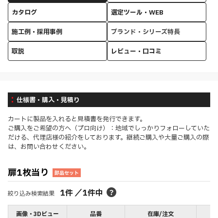
カタログ
選定ツール・WEB
施工例・採用事例
ブランド・シリーズ特長
取説
レビュー・口コミ
仕様書・購入・見積り
カートに製品を入れると見積書を発行できます。
ご購入をご希望の方へ（プロ向け）：地域でしっかりフォローしていた
だける、代理店様の紹介をしております。継続ご購入や大量ご購入の際
は、お問い合わせください。
扉1枚当り
部品セット
1
件
／
1
件中
絞り込み検索結果
画像・3Dビュー
品番
在庫/注文
価