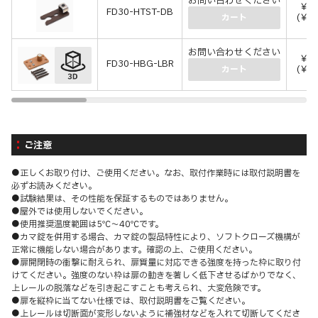
お問い合わせください
￥1
FD30-HTST-DB
(￥1
カート
お問い合わせください
￥4
FD30-HBG-LBR
(￥4
カート
ご注意
●正しくお取り付け、ご使用ください。なお、取付作業時には取付説明書を
必ずお読みください。
●試験結果は、その性能を保証するものではありません。
●屋外では使用しないでください。
●使用推奨温度範囲は5℃～40℃です。
●カマ錠を併用する場合、カマ錠の製品特性により、ソフトクローズ機構が
正常に機能しない場合があります。確認の上、ご使用ください。
●扉開閉時の衝撃に耐えられ、扉質量に対応できる強度を持った枠に取り付
けてください。強度のない枠は扉の動きを著しく低下させるばかりでなく、
上レールの脱落などを引き起こすことも考えられ、大変危険です。
●扉を縦枠に当てない仕様では、取付説明書をご覧ください。
●上レールは切断面が変形しないように補強材などを入れて切断してくださ