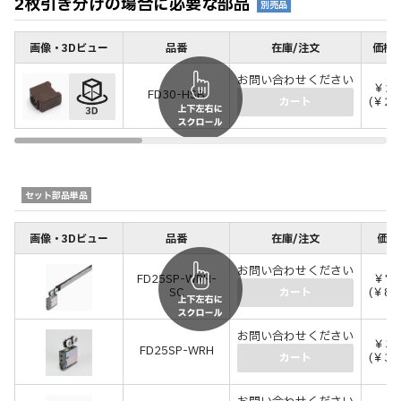
2枚引き分けの場合に必要な部品
別売品
画像・3Dビュー
品番
在庫/注文
価格(
お問い合わせください
￥21
FD30-HSB
(￥23
カート
セット部品単品
画像・3Dビュー
品番
在庫/注文
価格
お問い合わせください
FD25SP-WRH-
￥7,
SC
(￥8,
カート
お問い合わせください
￥3,
FD25SP-WRH
(￥3,
カート