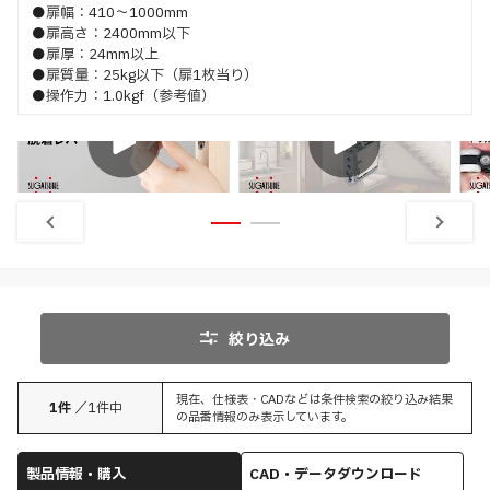
●扉幅：410～1000mm
●扉高さ：2400mm以下
●扉厚：24mm以上
●扉質量：25kg以下（扉1枚当り）
●操作力：1.0kgf（参考値）
特長
特長
取付
絞り込み
現在、仕様表・CADなどは条件検索の絞り込み結果
1
件
／
1
件中
の品番情報のみ表示しています。
製品情報・購入
CAD・データダウンロード