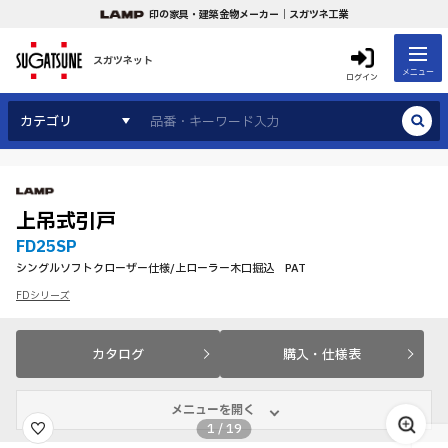
印の家具・建築金物メーカー｜スガツネ工業
スガツネット
メニュー
ログイン
カテゴリ
上吊式引戸
FD25SP
シングルソフトクローザー仕様/上ローラー木口掘込 PAT
FDシリーズ
カタログ
購入・仕様表
メニューを開く
1
/
19