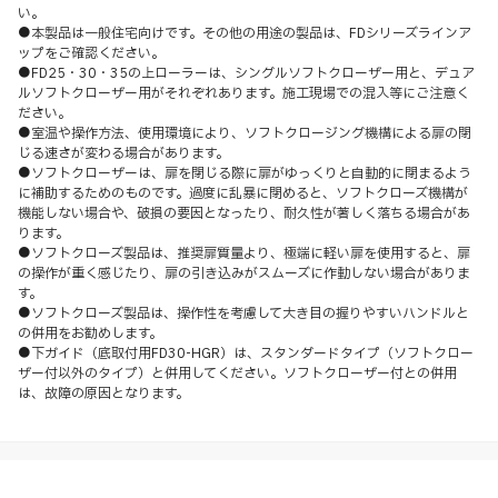
い。
●本製品は一般住宅向けです。その他の用途の製品は、FDシリーズラインア
ップをご確認ください。
●FD25・30・35の上ローラーは、シングルソフトクローザー用と、デュア
ルソフトクローザー用がそれぞれあります。施工現場での混入等にご注意く
ださい。
●室温や操作方法、使用環境により、ソフトクロージング機構による扉の閉
じる速さが変わる場合があります。
●ソフトクローザーは、扉を閉じる際に扉がゆっくりと自動的に閉まるよう
に補助するためのものです。過度に乱暴に閉めると、ソフトクローズ機構が
機能しない場合や、破損の要因となったり、耐久性が著しく落ちる場合があ
ります。
●ソフトクローズ製品は、推奨扉質量より、極端に軽い扉を使用すると、扉
の操作が重く感じたり、扉の引き込みがスムーズに作動しない場合がありま
す。
●ソフトクローズ製品は、操作性を考慮して大き目の握りやすいハンドルと
の併用をお勧めします。
●下ガイド（底取付用FD30-HGR）は、スタンダードタイプ（ソフトクロー
ザー付以外のタイプ）と併用してください。ソフトクローザー付との併用
は、故障の原因となります。