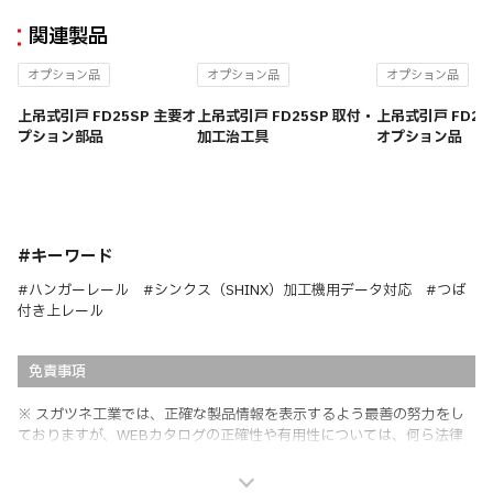
関連製品
オプション品
オプション品
オプション品
上吊式引戸 FD25SP 主要オ
上吊式引戸 FD25SP 取付・
上吊式引戸 FD25
プション部品
加工治工具
オプション品
#キーワード
#ハンガーレール #シンクス（SHINX）加工機用データ対応 #つば
付き上レール
免責事項
※ スガツネ工業では、正確な製品情報を表示するよう最善の努力をし
ておりますが、WEBカタログの正確性や有用性については、何ら法律
上の保証を行うものではなく、法的な義務や責任を負うものではありま
せん。