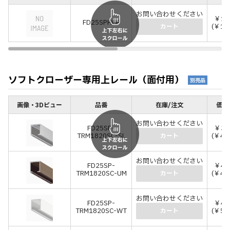
お問い合わせください
￥11
FD25SPHCP
(￥12
カート
ソフトクローザー専用上レール（面付用）
別売品
画像・3Dビュー
品番
在庫/注文
価格
お問い合わせください
FD25SP-
￥3,
TRM1820SC-SL
(￥4,
カート
お問い合わせください
FD25SP-
￥4,
TRM1820SC-UM
(￥4,
カート
お問い合わせください
FD25SP-
￥4,
TRM1820SC-WT
(￥5,
カート