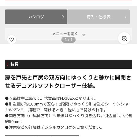
カタログ
購入・仕様表
メニューを開く
1
/
1
特長
扉を戸先と戸尻の双方向にゆっくりと静かに開閉さ
せるデュアルソフトクローザー仕様。
●本品は中止品です。代替品はFD30EXとなります。
●引込量が約100mmで安心！2段階でゆっくり引き込むシーケンシャ
ルWダンパー搭載で、開けるときも軽い力で開けられる。
●開き方向（戸尻側方向）も最後はゆっくり引き込む。引込量は戸尻側
約50mm。
●注意などの詳細はデジタルカタログをご覧ください。