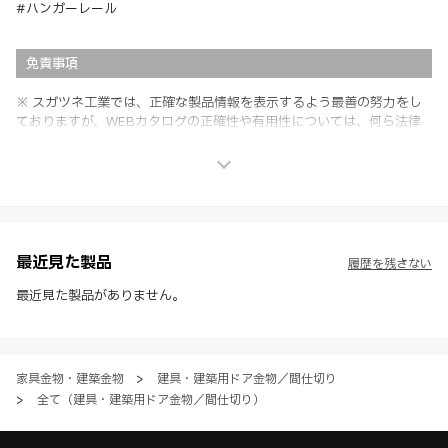
#ハンガーレール
免責事項
※ スガツネ工業では、正確な製品情報を表示するよう最善の努力をし
ておりますが、WEBカタログの正確性や有用性については、何ら法律
上の保証を行うものではなく、法的な義務や責任を負うものではありま
せん。
※ スガツネ工業は、WEBカタログの情報を予告なく変更（価格及び仕
様・寸法・色など）し、またはWEBカタログの運営を中断または中止
させて頂くことがあります。あらかじめご了承ください。
※ CADデータを含む本WEBサイトに掲載されている全ての情報は、弊
社製品の使用ご検討、又は販売促進目的の利用に限ります。
最近見た製品
履歴を残さない
※ 本WEBサイト製品情報のご利用にあたっては、WEBサイト利用規
約、プライバシーポリシー、製品情報ガイドをご確認いただき、内容の
最近見た製品がありません。
すべてにご同意いただいた上で各サービスをご利用ください。ご利用い
ただく場合、各サービスの注意事項や規約にご同意、承諾いただいたも
のとします。
家具金物・建築金物
>
建具・建築用ドア金物／間仕切り
>
全て（建具・建築用ドア金物／間仕切り）