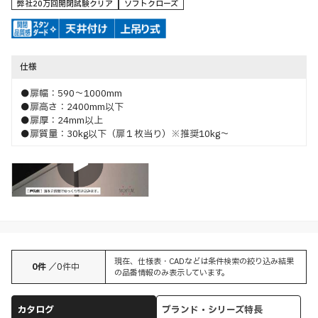
弊社20万回開閉試験クリア
ソフトクローズ
仕様
●扉幅：590～1000mm
●扉高さ：2400mm以下
●扉厚：24mm以上
●扉質量：30kg以下（扉１枚当り）※推奨10kg～
特長
現在、仕様表・CADなどは条件検索の絞り込み結果
0
件
／
0
件中
の品番情報のみ表示しています。
カタログ
ブランド・シリーズ特長