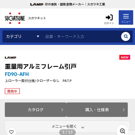
印の家具・建築金物メーカー｜スガツネ工業
スガツネット
メニュー
ログイン
カテゴリ
重量用アルミフレーム引戸
FD90-AFH
上ローラー面付仕様/クローザーなし PAT.P
開発中
カタログ
購入・仕様表
メニューを開く
1
/
13