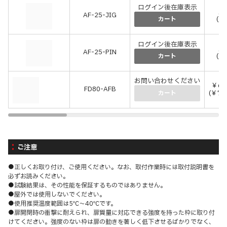
ログイン後在庫表示
別
AF-25-JIG
(別
カート
ログイン後在庫表示
別
AF-25-PIN
(別
カート
お問い合わせください
￥69
FD80-AFB
(￥75
カート
ご注意
●正しくお取り付け、ご使用ください。なお、取付作業時には取付説明書を
必ずお読みください。
●試験結果は、その性能を保証するものではありません。
●屋外では使用しないでください。
●使用推奨温度範囲は5℃～40℃です。
●扉開閉時の衝撃に耐えられ、扉質量に対応できる強度を持った枠に取り付
けてください。強度のない枠は扉の動きを著しく低下させるばかりでなく、