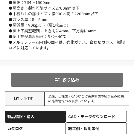
●扉幅：784～1500mm
●扉高さ：製作可能サイズ2700mm以下
●中桟なしの扉サイズ：幅900×高さ2200mm以下
●ガラス厚：5、6mm
●扉質量：90kg以下（扉1枚当り）
●扉上下調整範囲：上方向に4mm、下方向に4mm
●使用推奨温度範囲：5℃～40℃
●アルミフレーム内側の面材は、強化ガラス、合わせガラス、樹脂
などに対応しています。
絞り込み
現在、仕様表・CADなどは条件検索の絞り込み結果
1
件
／
1
件中
の品番情報のみ表示しています。
製品情報・購入
CAD・データダウンロード
カタログ
施工例・採用事例