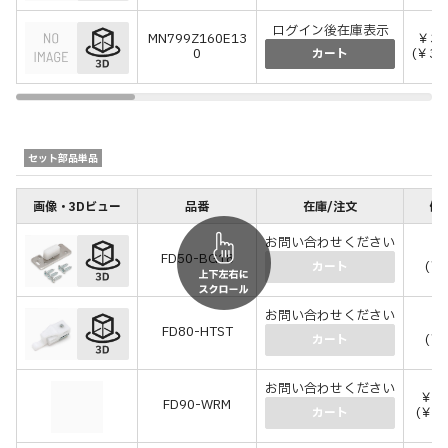
ログイン後在庫表示
MN799Z160E13
￥3,
0
(￥3,
カート
セット部品単品
画像・3Dビュー
品番
在庫/注文
価格
お問い合わせください
￥6
FD50-BG18
(￥
カート
お問い合わせください
￥5
FD80-HTST
(￥
カート
お問い合わせください
￥10
FD90-WRM
(￥11
カート