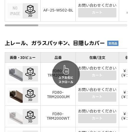
お問い合わせください
￥
AF-25-WS02-BL
(￥
カート
上レール、ガラスパッキン、目隠しカバー
別売品
画像・3Dビュー
品番
在庫/注文
価格
お問い合わせください
FD80-
￥13
TRM2000SL
(￥14
カート
お問い合わせください
FD80-
￥13
TRM2000UM
(￥15
カート
お問い合わせください
FD80-
￥15
TRM2000WT
(￥17
カート