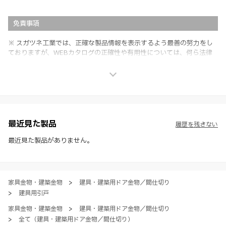
免責事項
※ スガツネ工業では、正確な製品情報を表示するよう最善の努力をし
ておりますが、WEBカタログの正確性や有用性については、何ら法律
上の保証を行うものではなく、法的な義務や責任を負うものではありま
せん。
※ スガツネ工業は、WEBカタログの情報を予告なく変更（価格及び仕
様・寸法・色など）し、またはWEBカタログの運営を中断または中止
させて頂くことがあります。あらかじめご了承ください。
※ CADデータを含む本WEBサイトに掲載されている全ての情報は、弊
社製品の使用ご検討、又は販売促進目的の利用に限ります。
最近見た製品
履歴を残さない
※ 本WEBサイト製品情報のご利用にあたっては、WEBサイト利用規
約、プライバシーポリシー、製品情報ガイドをご確認いただき、内容の
最近見た製品がありません。
すべてにご同意いただいた上で各サービスをご利用ください。ご利用い
ただく場合、各サービスの注意事項や規約にご同意、承諾いただいたも
のとします。
家具金物・建築金物
>
建具・建築用ドア金物／間仕切り
>
建具用引戸
家具金物・建築金物
>
建具・建築用ドア金物／間仕切り
>
全て（建具・建築用ドア金物／間仕切り）