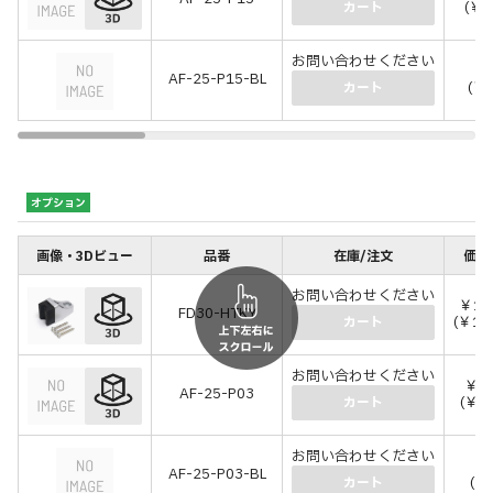
(￥8
カート
お問い合わせください
￥
AF-25-P15-BL
(￥1
カート
オプション
画像・3Dビュー
品番
在庫/注文
価格
お問い合わせください
￥1,
FD30-HTKY
(￥1,
カート
お問い合わせください
￥5
AF-25-P03
(￥6
カート
お問い合わせください
￥
AF-25-P03-BL
(￥
カート