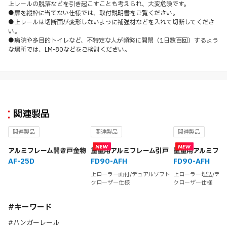
上レールの脱落などを引き起こすことも考えられ、大変危険です。
●扉を縦枠に当てない仕様では、取付説明書をご覧ください。
●上レールは切断面が変形しないように補強材などを入れて切断してくださ
い。
●病院や多目的トイレなど、不特定な人が頻繁に開閉（1日数百回）するよう
な場所では、LM-80などをご検討ください。
関連製品
関連製品
関連製品
関連製品
アルミフレーム開き戸金物
重量用アルミフレーム引戸
重量用アルミフレ
AF-25D
FD90-AFH
FD90-AFH
上ローラー面付/デュアルソフト
上ローラー埋込/デュ
クローザー仕様
クローザー仕様
#キーワード
#ハンガーレール