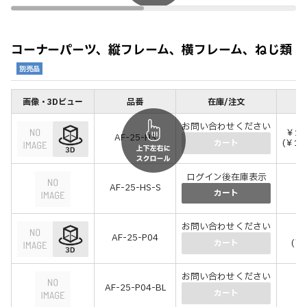
コーナーパーツ、縦フレーム、横フレーム、ねじ類
別売品
画像・3Dビュー
品番
在庫/注文
価
お問い合わせください
￥1,
AF-25-HS
(￥1,
カート
ログイン後在庫表示
￥
AF-25-HS-S
(
カート
お問い合わせください
￥1
AF-25-P04
(￥1
カート
お問い合わせください
￥
AF-25-P04-BL
(
カート