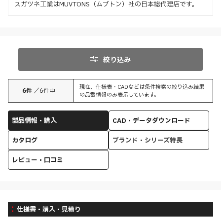
スガツネ工業はMUVTONS（ムブトン）社の日本総代理店です。
絞り込み
現在、仕様表・CADなどは条件検索の絞り込み結果
6
件
／
6
件中
の品番情報のみ表示しています。
製品情報・購入
CAD・データダウンロード
カタログ
ブランド・シリーズ特長
レビュー・口コミ
仕様書・購入・見積り