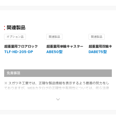
関連製品
オプション品
関連製品
関連製品
超重量用フロアロック
超重量用単輪キャスター
超重量用双輪キャ
TLF-HD-205-DP
ABE50型
DABE75型
免責事項
※ スガツネ工業では、正確な製品情報を表示するよう最善の努力をし
ておりますが、WEBカタログの正確性や有用性については、何ら法律
上の保証を行うものではなく、法的な義務や責任を負うものではありま
せん。
※ スガツネ工業は、WEBカタログの情報を予告なく変更（価格及び仕
様・寸法・色など）し、またはWEBカタログの運営を中断または中止
させて頂くことがあります。あらかじめご了承ください。