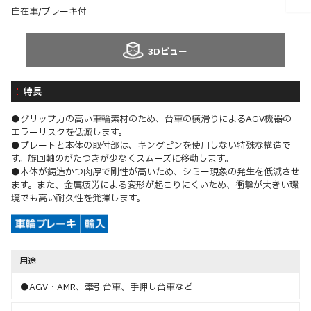
自在車/ブレーキ付
3Dビュー
特長
●グリップ力の高い車輪素材のため、台車の横滑りによるAGV機器の
エラーリスクを低減します。
●プレートと本体の取付部は、キングピンを使用しない特殊な構造で
す。旋回軸のがたつきが少なくスムーズに移動します。
●本体が鋳造かつ肉厚で剛性が高いため、シミー現象の発生を低減させ
ます。また、金属疲労による変形が起こりにくいため、衝撃が大きい環
境でも高い耐久性を発揮します。
用途
●AGV・AMR、牽引台車、手押し台車など