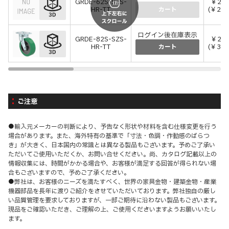
GRDE-62S-SZS-
￥25,
HR-TT
(￥28,
カート
ログイン後在庫表示
GRDE-82S-SZS-
￥29,
HR-TT
(￥32,
カート
ご注意
●輸入元メーカーの判断により、予告なく形状や材料を含む仕様変更を行う
場合があります。また、海外特有の基準で「寸法・色調・作動感のばらつ
き」が大きく、日本国内の常識とは異なる製品もございます。予めご了承い
ただいてご使用いただくか、お問い合せください。尚、カタログ記載以上の
情報収集には、時間がかかる場合や、お客様が満足する回答が得られない場
合もございますので、予めご了承ください。
●弊社は、お客様のニーズを満たすべく、世界の家具金物・建築金物・産業
機器部品を長年に渡りご紹介をさせていただいております。弊社独自の厳し
い品質管理を要求しておりますが、一部ご期待に沿わない製品もございます。
現品をご確認いただき、ご理解の上、ご使用くださいますようお願いいたし
ます。