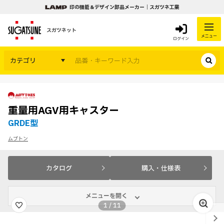
印の機能＆デザイン部品メーカー｜スガツネ工業
スガツネット
メニュー
ログイン
カテゴリ
重量用AGV用キャスター
GRDE型
ムブトン
カタログ
購入・仕様表
メニューを開く
1
/
11