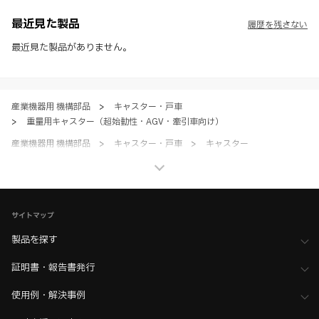
※ CADデータを含む本WEBサイトに掲載されている全ての情報は、弊
社製品の使用ご検討、又は販売促進目的の利用に限ります。
最近見た製品
履歴を残さない
※ 本WEBサイト製品情報のご利用にあたっては、WEBサイト利用規
約、プライバシーポリシー、製品情報ガイドをご確認いただき、内容の
最近見た製品がありません。
すべてにご同意いただいた上で各サービスをご利用ください。ご利用い
ただく場合、各サービスの注意事項や規約にご同意、承諾いただいたも
のとします。
産業機器用 機構部品
>
キャスター・戸車
>
重量用キャスター（超始動性・AGV・牽引車向け）
産業機器用 機構部品
>
キャスター・戸車
>
キャスター
産業機器用 機構部品
>
キャスター・戸車
>
全て（キャスター）
ホーム
>
ブランド・シリーズ一覧 ／ 製品ピックアップ
>
牽引台車・無人搬送車（AGV）用/超重量用キャスター MUVTONS
サイトマップ
ホーム
>
業界へのご提案
>
工作機械・ロボット業界向け機構部品
製品を探す
>
製造・搬送ライン・ロボット周辺設備に最適な製品
>
運搬、搬送現場の自動化・省力化にオススメの製品
証明書・報告書発行
使用例・解決事例