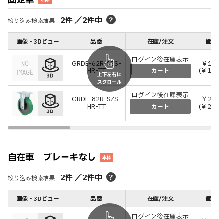
固定車
本体
2
件
／
2
件中
絞り込み検索結果
画像・3Dビュー
品番
在庫/注文
価格
ログイン後在庫表示
GRDE-62R-SZS-
￥17,
HR-TT
(￥19,
カート
ログイン後在庫表示
GRDE-82R-SZS-
￥21,
HR-TT
(￥23,
カート
自在車 ブレーキなし
本体
2
件
／
2
件中
絞り込み検索結果
画像・3Dビュー
品番
在庫/注文
価格
ログイン後在庫表示