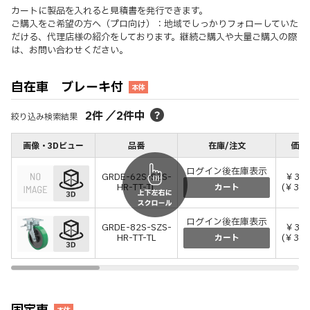
カートに製品を入れると見積書を発行できます。
ご購入をご希望の方へ（プロ向け）：地域でしっかりフォローしていた
だける、代理店様の紹介をしております。継続ご購入や大量ご購入の際
は、お問い合わせください。
自在車 ブレーキ付
本体
2
件
／
2
件中
絞り込み検索結果
画像・3Dビュー
品番
在庫/注文
価格
ログイン後在庫表示
GRDE-62S-SZS-
￥31,
HR-TT-TL
(￥34,
カート
ログイン後在庫表示
GRDE-82S-SZS-
￥35,
HR-TT-TL
(￥39,
カート