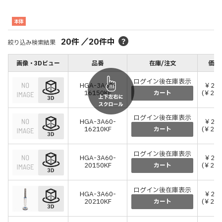
本体
20
件
／
20
件中
絞り込み検索結果
画像・3Dビュー
品番
在庫/注文
価格
ログイン後在庫表示
HGA-3A60-
￥21,
16150KF
(￥24,
カート
ログイン後在庫表示
HGA-3A60-
￥26,
16210KF
(￥29,
カート
ログイン後在庫表示
HGA-3A60-
￥23,
20150KF
(￥25,
カート
ログイン後在庫表示
HGA-3A60-
￥26,
20210KF
(￥29,
カート