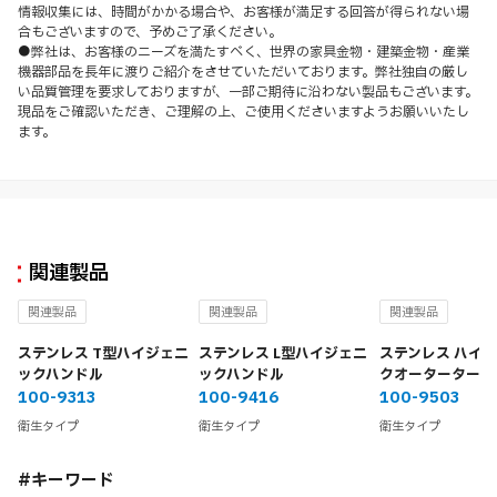
情報収集には、時間がかかる場合や、お客様が満足する回答が得られない場
合もございますので、予めご了承ください。
●弊社は、お客様のニーズを満たすべく、世界の家具金物・建築金物・産業
機器部品を長年に渡りご紹介をさせていただいております。弊社独自の厳し
い品質管理を要求しておりますが、一部ご期待に沿わない製品もございます。
現品をご確認いただき、ご理解の上、ご使用くださいますようお願いいたし
ます。
関連製品
関連製品
関連製品
関連製品
ステンレス T型ハイジェニ
ステンレス L型ハイジェニ
ステンレス ハイ
ックハンドル
ックハンドル
クオーターターン
100-9313
100-9416
100-9503
衛生タイプ
衛生タイプ
衛生タイプ
#キーワード