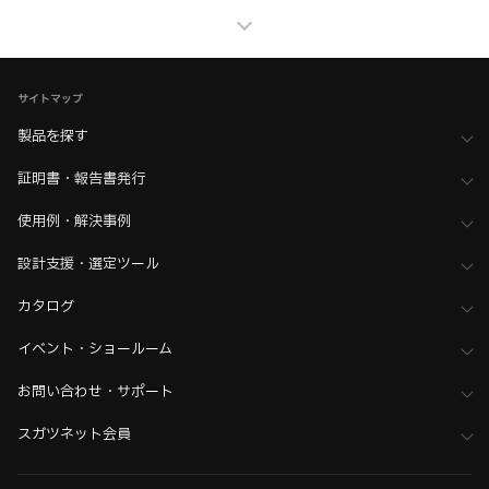
>
全て（アジャスター・五股ベース）
ホーム
>
ブランド・シリーズ一覧 ／ 製品ピックアップ
>
衛生的な作業環境を実現するための機構部品 ハイジェニック製品
サイトマップ
ホーム
>
業界へのご提案
>
食品機械・厨房機器業界
>
食品機械をもっと使いやすく、もっと清潔に
製品を探す
証明書・報告書発行
使用例・解決事例
設計支援・選定ツール
カタログ
イベント・ショールーム
お問い合わせ・サポート
スガツネット会員