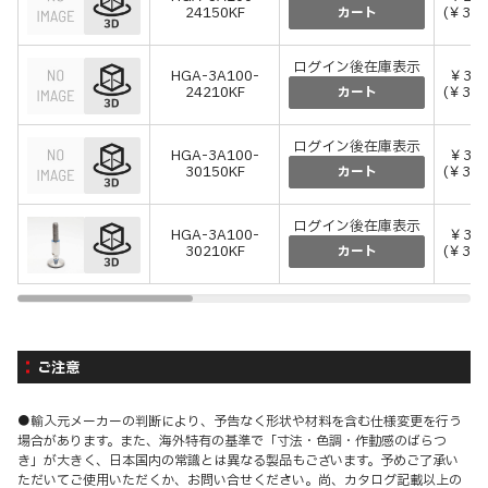
24150KF
(￥30,
カート
ログイン後在庫表示
HGA-3A100-
￥31,
24210KF
(￥34,
カート
ログイン後在庫表示
HGA-3A100-
￥30,
30150KF
(￥33,
カート
ログイン後在庫表示
HGA-3A100-
￥31,
30210KF
(￥34,
カート
ご注意
●輸入元メーカーの判断により、予告なく形状や材料を含む仕様変更を行う
場合があります。また、海外特有の基準で「寸法・色調・作動感のばらつ
き」が大きく、日本国内の常識とは異なる製品もございます。予めご了承い
ただいてご使用いただくか、お問い合せください。尚、カタログ記載以上の