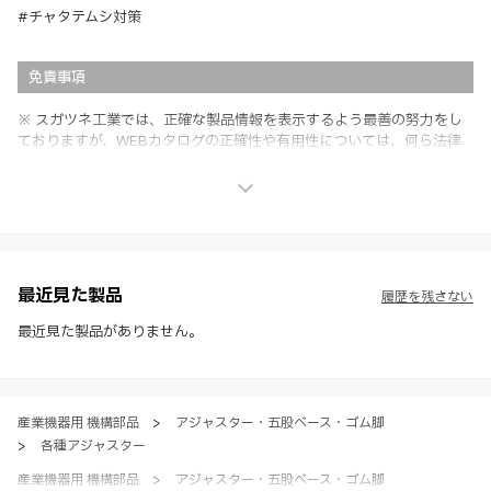
#チャタテムシ対策
免責事項
※ スガツネ工業では、正確な製品情報を表示するよう最善の努力をし
ておりますが、WEBカタログの正確性や有用性については、何ら法律
上の保証を行うものではなく、法的な義務や責任を負うものではありま
せん。
※ スガツネ工業は、WEBカタログの情報を予告なく変更（価格及び仕
様・寸法・色など）し、またはWEBカタログの運営を中断または中止
させて頂くことがあります。あらかじめご了承ください。
※ CADデータを含む本WEBサイトに掲載されている全ての情報は、弊
社製品の使用ご検討、又は販売促進目的の利用に限ります。
最近見た製品
履歴を残さない
※ 本WEBサイト製品情報のご利用にあたっては、WEBサイト利用規
約、プライバシーポリシー、製品情報ガイドをご確認いただき、内容の
最近見た製品がありません。
すべてにご同意いただいた上で各サービスをご利用ください。ご利用い
ただく場合、各サービスの注意事項や規約にご同意、承諾いただいたも
のとします。
産業機器用 機構部品
>
アジャスター・五股ベース・ゴム脚
>
各種アジャスター
産業機器用 機構部品
>
アジャスター・五股ベース・ゴム脚