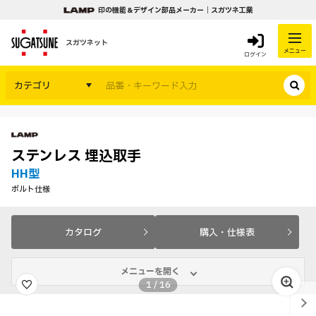
印の機能＆デザイン部品メーカー｜スガツネ工業
スガツネット
メニュー
ログイン
カテゴリ
ステンレス 埋込取手
HH型
ボルト仕様
カタログ
購入・仕様表
メニューを開く
1
/
16