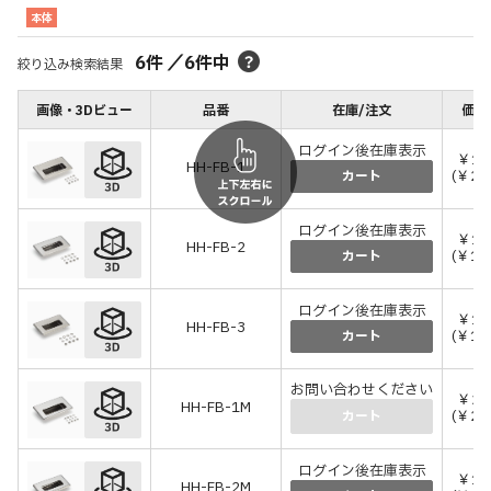
本体
6
件
／
6
件中
絞り込み検索結果
画像・3Dビュー
品番
在庫/注文
価格
ログイン後在庫表示
￥1,
HH-FB-1
(￥2,
カート
ログイン後在庫表示
￥1,
HH-FB-2
(￥1,
カート
ログイン後在庫表示
￥1,
HH-FB-3
(￥1,
カート
お問い合わせください
￥2,
HH-FB-1M
(￥2,
カート
ログイン後在庫表示
￥1,
HH-FB-2M