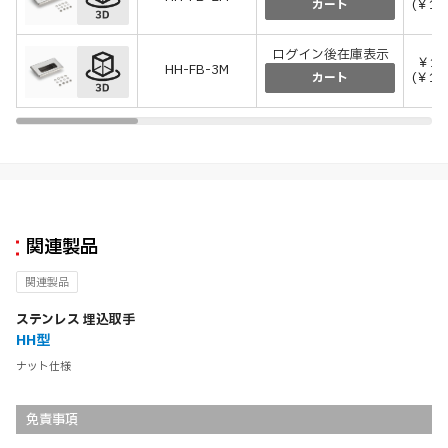
(￥1,
カート
ログイン後在庫表示
￥1,
HH-FB-3M
(￥1,
カート
関連製品
関連製品
ステンレス 埋込取手
HH型
ナット仕様
免責事項