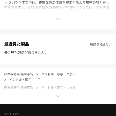
※ スガツネ工業では、正確な製品情報を表示するよう最善の努力をし
ておりますが、WEBカタログの正確性や有用性については、何ら法律
上の保証を行うものではなく、法的な義務や責任を負うものではありま
せん。
※ スガツネ工業は、WEBカタログの情報を予告なく変更（価格及び仕
様・寸法・色など）し、またはWEBカタログの運営を中断または中止
させて頂くことがあります。あらかじめご了承ください。
※ CADデータを含む本WEBサイトに掲載されている全ての情報は、弊
社製品の使用ご検討、又は販売促進目的の利用に限ります。
最近見た製品
履歴を残さない
※ 本WEBサイト製品情報のご利用にあたっては、WEBサイト利用規
約、プライバシーポリシー、製品情報ガイドをご確認いただき、内容の
最近見た製品がありません。
すべてにご同意いただいた上で各サービスをご利用ください。ご利用い
ただく場合、各サービスの注意事項や規約にご同意、承諾いただいたも
のとします。
産業機器用 機構部品
>
ハンドル・取手・つまみ
>
ハンドル・取手・引手
産業機器用 機構部品
>
ハンドル・取手・つまみ
>
全て（ハンドル・取手・つまみ）
家具金物・建築金物
>
ハンドル・つまみ・ドアハンドル
>
ハンドル・取手・引手
サイトマップ
家具金物・建築金物
>
ハンドル・つまみ・ドアハンドル