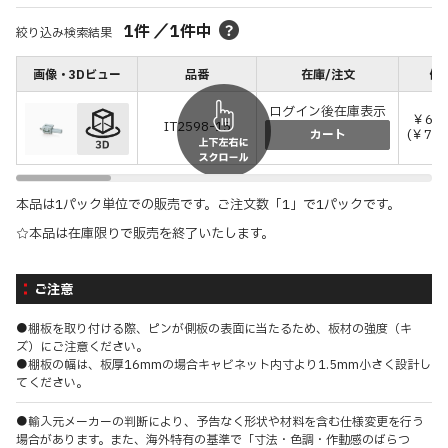
1
件
／
1
件中
絞り込み検索結果
画像・3Dビュー
品番
在庫/注文
価格
ログイン後在庫表示
￥6,
IT2598-15
(￥7,
カート
本品は1パック単位での販売です。ご注文数「1」で1パックです。
☆本品は在庫限りで販売を終了いたします。
ご注意
●棚板を取り付ける際、ピンが側板の表面に当たるため、板材の強度（キ
ズ）にご注意ください。
●棚板の幅は、板厚16mmの場合キャビネット内寸より1.5mm小さく設計し
てください。
●輸入元メーカーの判断により、予告なく形状や材料を含む仕様変更を行う
場合があります。また、海外特有の基準で「寸法・色調・作動感のばらつ