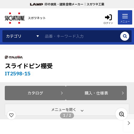
印の家具・建築金物メーカー｜スガツネ工業
スガツネット
メニュー
ログイン
カテゴリ
スライドピン棚受
IT2598-15
カタログ
購入・仕様表
メニューを開く
1
/
2