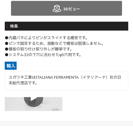
3Dビュー
特長
●内蔵バネによりピンがスライドする棚受です。
●ピンで固定するため、振動などで棚板は脱落しません。
●棚板の取り付け取り外しが簡単です。
●システム32の下穴に合わせたφ5穴用です。
スガツネ工業はITALIANA FERRAMENTA（イタリアーナ）社の日
本総代理店です。
取付