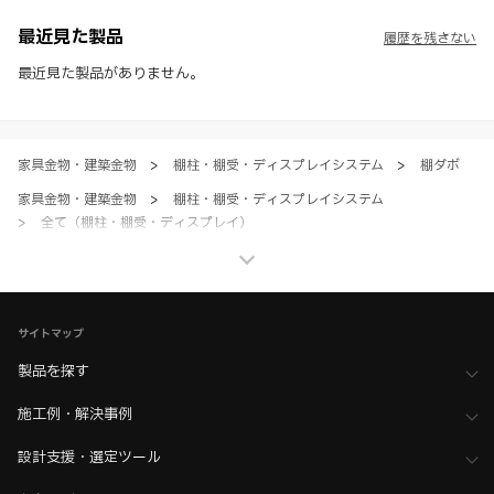
※ CADデータを含む本WEBサイトに掲載されている全ての情報は、弊
社製品の使用ご検討、又は販売促進目的の利用に限ります。
最近見た製品
履歴を残さない
※ 本WEBサイト製品情報のご利用にあたっては、WEBサイト利用規
約、プライバシーポリシー、製品情報ガイドをご確認いただき、内容の
最近見た製品がありません。
すべてにご同意いただいた上で各サービスをご利用ください。ご利用い
ただく場合、各サービスの注意事項や規約にご同意、承諾いただいたも
のとします。
家具金物・建築金物
>
棚柱・棚受・ディスプレイシステム
>
棚ダボ
家具金物・建築金物
>
棚柱・棚受・ディスプレイシステム
>
全て（棚柱・棚受・ディスプレイ）
ホーム
>
ブランド・シリーズ一覧 ／ 製品ピックアップ
>
ITALIANA FERRAMENTA（イタリアーナ）
ホーム
>
木工支援（木工加工機・設計ソフト用データ）について
サイトマップ
>
Kiinnovator（キーイノベーター）向けデータ
製品を探す
施工例・解決事例
設計支援・選定ツール