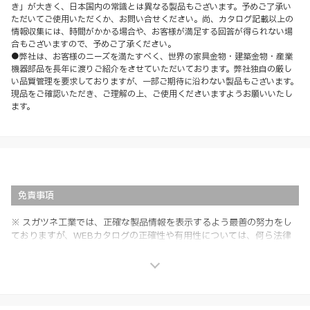
き」が大きく、日本国内の常識とは異なる製品もございます。予めご了承い
ただいてご使用いただくか、お問い合せください。尚、カタログ記載以上の
情報収集には、時間がかかる場合や、お客様が満足する回答が得られない場
合もございますので、予めご了承ください。
●弊社は、お客様のニーズを満たすべく、世界の家具金物・建築金物・産業
機器部品を長年に渡りご紹介をさせていただいております。弊社独自の厳し
い品質管理を要求しておりますが、一部ご期待に沿わない製品もございます。
現品をご確認いただき、ご理解の上、ご使用くださいますようお願いいたし
ます。
免責事項
※ スガツネ工業では、正確な製品情報を表示するよう最善の努力をし
ておりますが、WEBカタログの正確性や有用性については、何ら法律
上の保証を行うものではなく、法的な義務や責任を負うものではありま
せん。
※ スガツネ工業は、WEBカタログの情報を予告なく変更（価格及び仕
様・寸法・色など）し、またはWEBカタログの運営を中断または中止
させて頂くことがあります。あらかじめご了承ください。