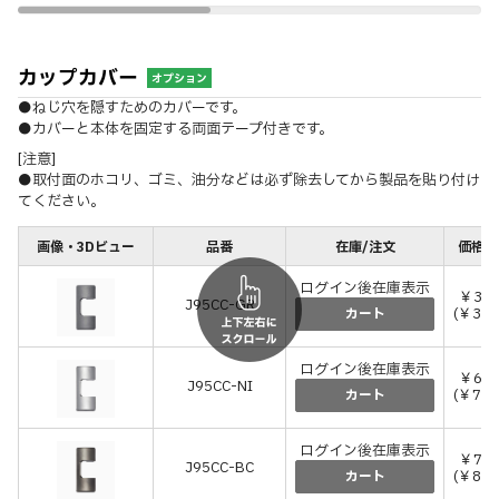
カップカバー
オプション
●ねじ穴を隠すためのカバーです。
●カバーと本体を固定する両面テープ付きです。
[注意]
●取付面のホコリ、ゴミ、油分などは必ず除去してから製品を貼り付け
てください。
画像・3Dビュー
品番
在庫/注文
価格(
ログイン後在庫表示
￥34
J95CC-GR
(￥374
カート
ログイン後在庫表示
￥68
J95CC-NI
(￥748
カート
ログイン後在庫表示
￥73
J95CC-BC
(￥803
カート