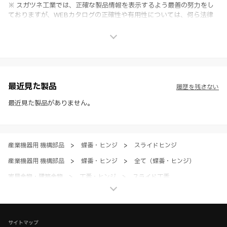
※ スガツネ工業では、正確な製品情報を表示するよう最善の努力をし
ておりますが、WEBカタログの正確性や有用性については、何ら法律
上の保証を行うものではなく、法的な義務や責任を負うものではありま
せん。
※ スガツネ工業は、WEBカタログの情報を予告なく変更（価格及び仕
様・寸法・色など）し、またはWEBカタログの運営を中断または中止
させて頂くことがあります。あらかじめご了承ください。
※ CADデータを含む本WEBサイトに掲載されている全ての情報は、弊
社製品の使用ご検討、又は販売促進目的の利用に限ります。
最近見た製品
履歴を残さない
※ 本WEBサイト製品情報のご利用にあたっては、WEBサイト利用規
約、プライバシーポリシー、製品情報ガイドをご確認いただき、内容の
最近見た製品がありません。
すべてにご同意いただいた上で各サービスをご利用ください。ご利用い
ただく場合、各サービスの注意事項や規約にご同意、承諾いただいたも
のとします。
産業機器用 機構部品
>
蝶番・ヒンジ
>
スライドヒンジ
産業機器用 機構部品
>
蝶番・ヒンジ
>
全て（蝶番・ヒンジ）
家具金物・建築金物
>
丁番・ヒンジ
>
スライド丁番
家具金物・建築金物
>
丁番・ヒンジ
>
全て（丁番・ヒンジ）
家具金物・建築金物
>
その他（格納ベッド・装飾パネル・ベアリングなど）
サイトマップ