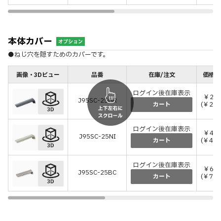
本体カバー
オプション
●ねじ穴を隠すためのカバーです。
画像・3Dビュー
品番
在庫/注文
価格(
ログイン後在庫表示
￥22
J95SC-25GR
(￥242
カート
ログイン後在庫表示
￥44
J95SC-25NI
(￥484
カート
ログイン後在庫表示
￥66
J95SC-25BC
(￥726
カート