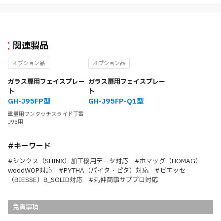
関連製品
オプション品
オプション品
ガラス扉用フェイスプレー
ガラス扉用フェイスプレー
ト
ト
GH-J95FP型
GH-J95FP-Q1型
重量用ワンタッチスライド丁番
J95用
#キーワード
#シンクス（SHINX）加工機用データ対応 #ホマッグ（HOMAG）
woodWOP対応 #PYTHA（パイタ・ピタ）対応 #ビエッセ
（BIESSE）B_SOLID対応 #丸仲商事サブプロ対応
免責事項