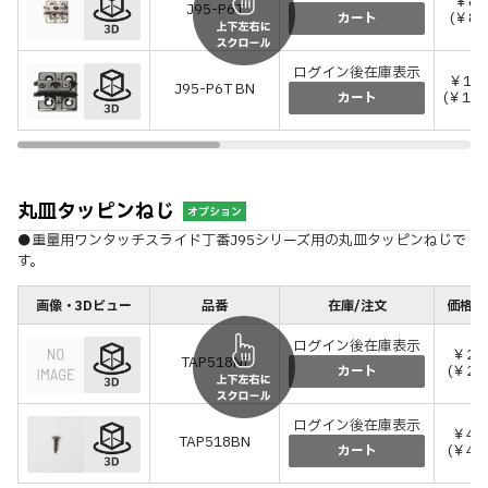
￥81
J95-P6T
(￥89
カート
ログイン後在庫表示
￥1,1
J95-P6T BN
(￥1,2
カート
丸皿タッピンねじ
オプション
●重量用ワンタッチスライド丁番J95シリーズ用の丸皿タッピンねじで
す。
画像・3Dビュー
品番
在庫/注文
価格(税
ログイン後在庫表示
￥24
TAP518NI
(￥26
カート
ログイン後在庫表示
￥40
TAP518BN
(￥44
カート