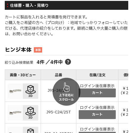
仕様書・購入・見積り
カートに製品を入れると見積書を発行できます。
ご購入をご希望の方へ（プロ向け）：地域でしっかりフォローしていた
だける、代理店様の紹介をしております。継続ご購入や大量ご購入の際
は、お問い合わせください。
ヒンジ本体
本体
4
件
／
4
件中
絞り込み検索結果
画像・3Dビュー
品番
在庫/注文
価格(
ログイン後在庫表示
￥1,8
J95-24/25T
(￥2,0
カート
ログイン後在庫表示
￥1,8
J95-C24/25T
(￥2,0
カート
ログイン後在庫表示
￥2,4