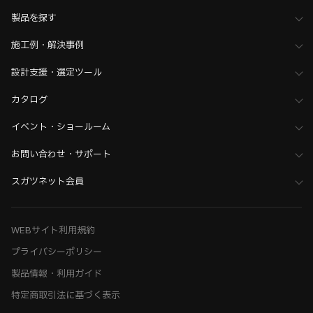
>
ショーケース金物
製品を探す
家具金物・建築金物
>
その他（格納ベッド・装飾パネル・ベアリングなど）
施工例・解決事例
>
全て（格納ベッド・手すり・汎用品）
設計支援・選定ツール
ホーム
>
ブランド・シリーズ一覧 ／ 製品ピックアップ
>
黒シリーズ金物
>
丁番・ヒンジ・コーナー金具
カタログ
ホーム
>
木工支援（木工加工機・設計ソフト用データ）について
イベント・ショールーム
>
SHINX（シンクス） 加工機用データ
ホーム
>
木工支援（木工加工機・設計ソフト用データ）について
お問い合わせ・サポート
>
HOMAG（ホマッグ） 設計ソフト用データ・加工機用データ
スガツネット会員
ホーム
>
木工支援（木工加工機・設計ソフト用データ）について
>
丸仲商事 加工機用データ
WEBサイト利用規約
プライバシーポリシー
製品情報・利用ガイド
特定商取引法に基づく表示