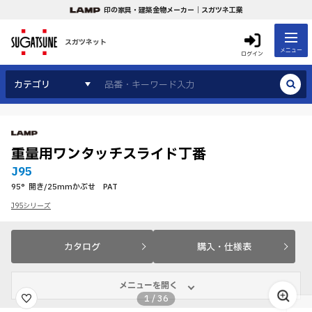
印の家具・建築金物メーカー｜スガツネ工業
スガツネット
メニュー
ログイン
カテゴリ
重量用ワンタッチスライド丁番
J95
95°開き/25mmかぶせ PAT
J95シリーズ
カタログ
購入・仕様表
メニューを開く
1
/
36