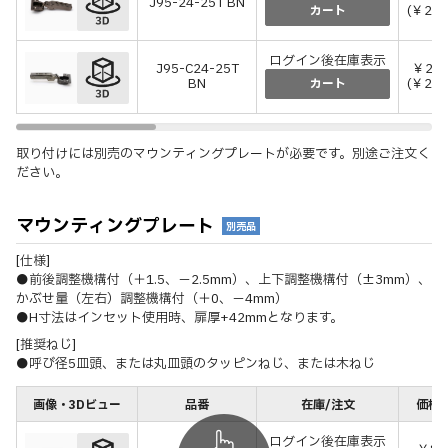
J95-24-25T BN
(￥2,7
カート
ログイン後在庫表示
J95-C24-25T
￥2,4
BN
(￥2,7
カート
取り付けには別売のマウンティングプレートが必要です。別途ご注文く
ださい。
マウンティングプレート
別売品
[仕様]
●前後調整機構付（＋1.5、－2.5mm）、上下調整機構付（±3mm）、
かぶせ量（左右）調整機構付（＋0、－4mm）
●H寸法はインセット使用時、扉厚+42mmとなります。
[推奨ねじ]
●呼び径5皿頭、または丸皿頭のタッピンねじ、または木ねじ
画像・3Dビュー
品番
在庫/注文
価格(
ログイン後在庫表示