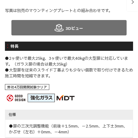
写真は別売のマウンティングプレートとの組み合わせです。
3Dビュー
特長
●2ヶ使いで最大25kg、3ヶ使いで最大40kgの大型扉に対応していま
す。（ガラス扉の場合は最大35kg）
●大型扉を従来のスライド丁番よりも少ない個数で取り付けできるため
施工時間を短縮できます。
弊社4万回開閉試験クリア
仕様
●扉の三次元調整機能（前後＋1.5mm、－2.5mm、上下±3mm、
かぶせ〔左右〕＋0mm、－4mm）