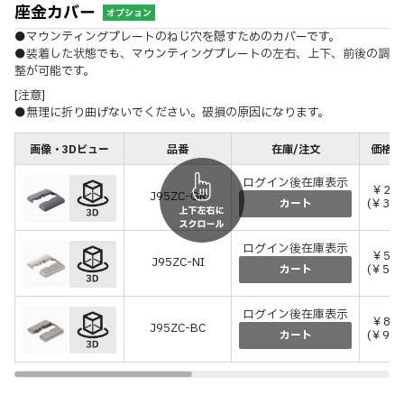
座金カバー
オプション
●マウンティングプレートのねじ穴を隠すためのカバーです。
●装着した状態でも、マウンティングプレートの左右、上下、前後の調
整が可能です。
[注意]
●無理に折り曲げないでください。破損の原因になります。
画像・3Dビュー
品番
在庫/注文
価格(
ログイン後在庫表示
￥28
J95ZC-GR
(￥308
カート
ログイン後在庫表示
￥53
J95ZC-NI
(￥583
カート
ログイン後在庫表示
￥83
J95ZC-BC
(￥913
カート