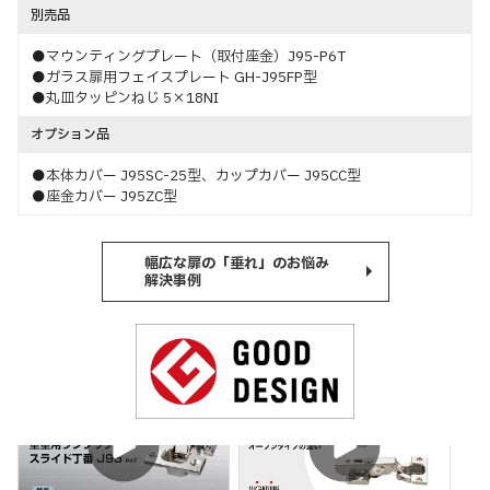
別売品
●マウンティングプレート（取付座金）J95-P6T
●ガラス扉用フェイスプレート GH-J95FP型
●丸皿タッピンねじ 5×18NI
オプション品
●本体カバー J95SC-25型、カップカバー J95CC型
●座金カバー J95ZC型
幅広な扉の「垂れ」のお悩み
解決事例
特長
特長