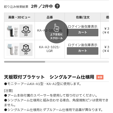
2
件
／
2
件中
絞り込み検索結果
画像・3Dビュー
品番
在庫/注文
価格
ログイン後在庫表示
￥39,
KA-A2-1021-BL
(￥43,
カート
ログイン後在庫表示
KA-A2-1021-
￥39,
LGR
(￥43,
カート
天板取付ブラケット シングルアーム仕様用
本体
●モニターアームKA-A1型・KA-A2型に使用します。
[注意]
●アーム本体付属のスペーサーを使用して取り付けてください。
●シングルアーム仕様用と組み合わせる場合、角度規制ピンは使用でき
ません。
●シングルアーム仕様用とダブルアーム仕様用で品番が異なります。