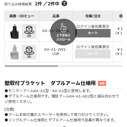
2
件
／
2
件中
絞り込み検索結果
画像・3Dビュー
品番
在庫/注文
価格
ログイン後在庫表示
￥12,
KA-A1-2W1-BL
(￥14,
カート
ログイン後在庫表示
KA-A1-2W1-
￥12,
LGR
(￥14,
カート
壁取付ブラケット ダブルアーム仕様用
本体
●モニターアームKA-A1型・KA-A2型に使用します。
●ダブルアーム仕様用です。増設アームKA-A1-AD2型と組み合わせて
ご使用ください。
[注意]
●アーム本体付属のスペーサーを使用して取り付けてください。
●シングルアーム仕様用とダブルアーム仕様用で品番が異なります。