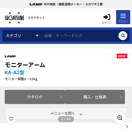
印の家具・建築金物メーカー｜スガツネ工業
スガツネット
メニュー
ログイン
カテゴリ
モニターアーム
KA-A2型
モニター質量6～10kg
カタログ
購入・仕様表
メニューを開く
1
/
46