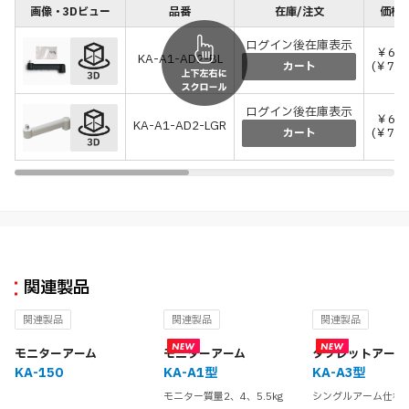
画像・3Dビュー
品番
在庫/注文
価格(
ログイン後在庫表示
￥6,8
KA-A1-AD2-BL
(￥7,4
カート
ログイン後在庫表示
￥6,8
KA-A1-AD2-LGR
(￥7,4
カート
関連製品
関連製品
関連製品
関連製品
モニターアーム
モニターアーム
タブレットアーム
KA-150
KA-A1型
KA-A3型
モニター質量2、4、5.5kg
シングルアーム仕様