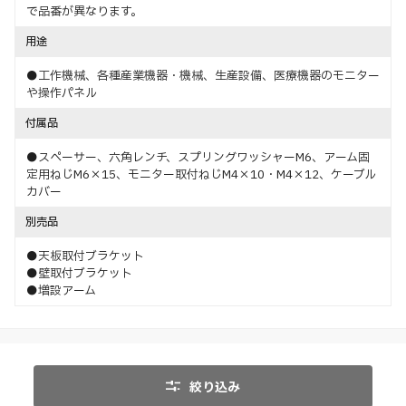
で品番が異なります。
用途
●工作機械、各種産業機器・機械、生産設備、医療機器のモニター
や操作パネル
付属品
●スペーサー、六角レンチ、スプリングワッシャーM6、アーム固
定用ねじM6×15、モニター取付ねじM4×10・M4×12、ケーブル
カバー
別売品
●天板取付ブラケット
●壁取付ブラケット
●増設アーム
絞り込み