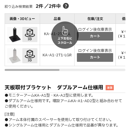
2
件
／
2
件中
絞り込み検索結果
画像・3Dビュー
品番
在庫/注文
価格
ログイン後在庫表示
￥9,
KA-A1-2T1-BL
(￥10,
カート
ログイン後在庫表示
￥9,
KA-A1-2T1-LGR
(￥10,
カート
天板取付ブラケット ダブルアーム仕様用
本体
●モニターアームKA-A1型・KA-A2型に使用します。
●ダブルアーム仕様用です。増設アームKA-A1-AD2型と組み合わせて
ご使用ください。
[注意]
●アーム本体付属のスペーサーを使用して取り付けてください。
●シングルアーム仕様用とダブルアーム仕様用で品番が異なります。