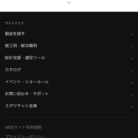
家具金物・建築金物
>
その他（格納ベッド・装飾パネル・ベアリングなど）
>
モニターマウント・モニターアーム
サイトマップ
家具金物・建築金物
製品を探す
>
その他（格納ベッド・装飾パネル・ベアリングなど）
>
全て（格納ベッド・手すり・汎用品）
施工例・解決事例
設計支援・選定ツール
カタログ
イベント・ショールーム
お問い合わせ・サポート
スガツネット会員
WEBサイト利用規約
プライバシーポリシー