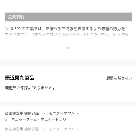
免責事項
※ スガツネ工業では、正確な製品情報を表示するよう最善の努力をし
ておりますが、WEBカタログの正確性や有用性については、何ら法律
上の保証を行うものではなく、法的な義務や責任を負うものではありま
せん。
※ スガツネ工業は、WEBカタログの情報を予告なく変更（価格及び仕
様・寸法・色など）し、またはWEBカタログの運営を中断または中止
させて頂くことがあります。あらかじめご了承ください。
※ CADデータを含む本WEBサイトに掲載されている全ての情報は、弊
社製品の使用ご検討、又は販売促進目的の利用に限ります。
最近見た製品
履歴を残さない
※ 本WEBサイト製品情報のご利用にあたっては、WEBサイト利用規
約、プライバシーポリシー、製品情報ガイドをご確認いただき、内容の
最近見た製品がありません。
すべてにご同意いただいた上で各サービスをご利用ください。ご利用い
ただく場合、各サービスの注意事項や規約にご同意、承諾いただいたも
のとします。
産業機器用 機構部品
>
モニターマウント
>
モニターアーム・モニターヒンジ
産業機器用 機構部品
>
モニターマウント
>
全て（モニターマウント）