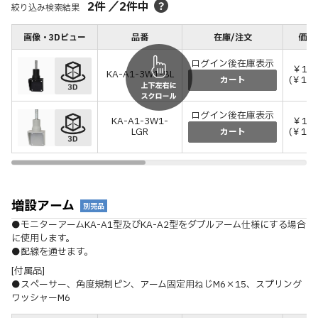
2
件
／
2
件中
絞り込み検索結果
画像・3Dビュー
品番
在庫/注文
価格
ログイン後在庫表示
￥12,
KA-A1-3W1-BL
(￥14,
カート
ログイン後在庫表示
KA-A1-3W1-
￥12,
LGR
(￥14,
カート
増設アーム
別売品
●モニターアームKA-A1型及びKA-A2型をダブルアーム仕様にする場合
に使用します。
●配線を通せます。
[付属品]
●スペーサー、角度規制ピン、アーム固定用ねじM6×15、スプリング
ワッシャーM6