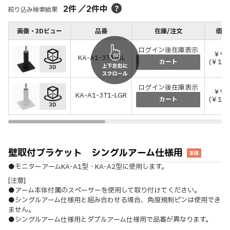
2
件
／
2
件中
絞り込み検索結果
画像・3Dビュー
品番
在庫/注文
価格
ログイン後在庫表示
￥9,
KA-A1-3T1-BL
(￥10,
カート
ログイン後在庫表示
￥9,
KA-A1-3T1-LGR
(￥10,
カート
壁取付ブラケット シングルアーム仕様用
本体
●モニターアームKA-A1型・KA-A2型に使用します。
[注意]
●アーム本体付属のスペーサーを使用して取り付けてください。
●シングルアーム仕様用と組み合わせる場合、角度規制ピンは使用でき
ません。
●シングルアーム仕様用とダブルアーム仕様用で品番が異なります。