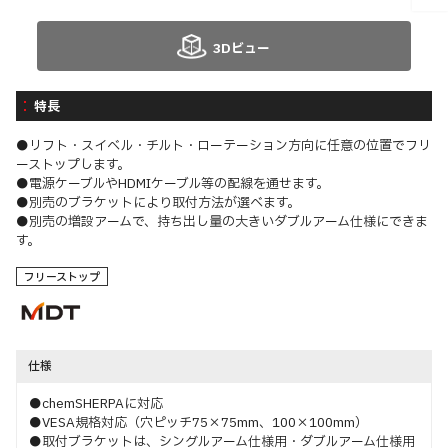
3Dビュー
特長
●リフト・スイベル・チルト・ローテーション方向に任意の位置でフリ
ーストップします。
●電源ケーブルやHDMIケーブル等の配線を通せます。
●別売のブラケットにより取付方法が選べます。
●別売の増設アームで、持ち出し量の大きいダブルアーム仕様にできま
す。
フリーストップ
仕様
●chemSHERPAに対応
●VESA規格対応（穴ピッチ75×75mm、100×100mm）
●取付ブラケットは、シングルアーム仕様用・ダブルアーム仕様用