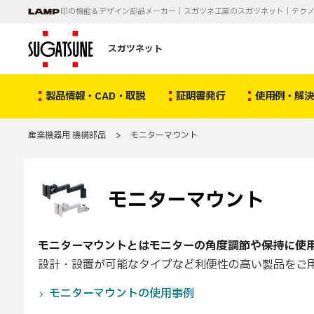
印の機能＆デザイン部品メーカー｜スガツネ工業のスガツネット｜テク
スガツネット
製品情報・CAD・取説
証明書発行
使用例・解
産業機器用 機構部品
>
モニターマウント
モニターマウント
モニターマウントとはモニターの角度調節や保持に使
設計・設置が可能なタイプなど利便性の高い製品をご
モニターマウントの使用事例