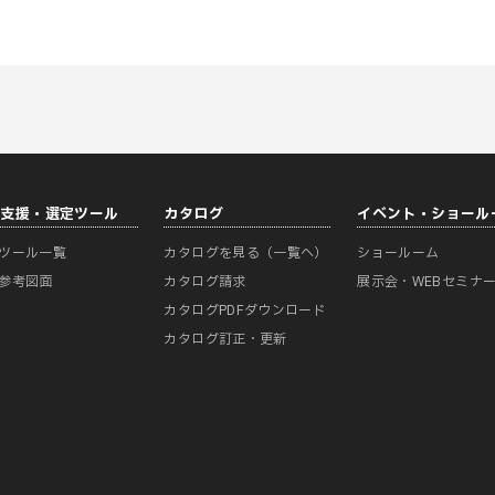
計支援・選定ツール
カタログ
イベント・ショール
ツール一覧
カタログを見る（一覧へ）
ショールーム
参考図面
カタログ請求
展示会・WEBセミナ
カタログPDFダウンロード
カタログ訂正・更新