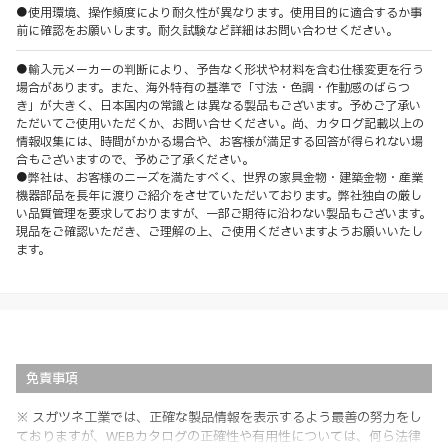
●使用環境、操作頻度により耐久性が異なります。使用目的に適合するか事
前に確認をお願いします。耐久試験など詳細はお問い合わせください。
●輸入元メーカーの判断により、予告なく形状や材料を含む仕様変更を行う
場合があります。また、海外特有の基準で「寸法・色調・作動感のばらつ
き」が大きく、日本国内の常識とは異なる製品もございます。予めご了承い
ただいてご使用いただくか、お問い合せください。尚、カタログ記載以上の
情報収集には、時間がかかる場合や、お客様が満足する回答が得られない場
合もございますので、予めご了承ください。
●弊社は、お客様のニーズを満たすべく、世界の家具金物・建築金物・産業
機器部品を長年に渡りご紹介をさせていただいております。弊社独自の厳し
い品質管理を要求しておりますが、一部ご期待に沿わない製品もございます。
現品をご確認いただき、ご理解の上、ご使用くださいますようお願いいたし
ます。
免責事項
※ スガツネ工業では、正確な製品情報を表示するよう最善の努力をし
ておりますが、WEBカタログの正確性や有用性については、何ら法律