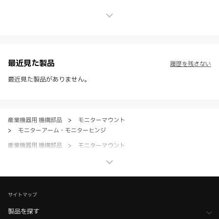
上の保証を行うものではなく、法的な義務や責任を負うものではありま
せん。
※ スガツネ工業は、WEBカタログの情報を予告なく変更（価格及び仕
様・寸法・色など）し、またはWEBカタログの運営を中断または中止
させて頂くことがあります。あらかじめご了承ください。
※ CADデータを含む本WEBサイトに掲載されている全ての情報は、弊
社製品の使用ご検討、又は販売促進目的の利用に限ります。
最近見た製品
履歴を残さない
※ 本WEBサイト製品情報のご利用にあたっては、WEBサイト利用規
約、プライバシーポリシー、製品情報ガイドをご確認いただき、内容の
最近見た製品がありません。
すべてにご同意いただいた上で各サービスをご利用ください。ご利用い
ただく場合、各サービスの注意事項や規約にご同意、承諾いただいたも
のとします。
産業機器用 機構部品
>
モニターマウント
>
モニターアーム・モニターヒンジ
産業機器用 機構部品
>
モニターマウント
>
全て（モニターマウント）
家具金物・建築金物
>
その他（格納ベッド・装飾パネル・ベアリングなど）
>
モニターマウント・モニターアーム
サイトマップ
家具金物・建築金物
製品を探す
>
その他（格納ベッド・装飾パネル・ベアリングなど）