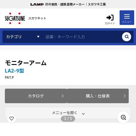
印の家具・建築金物メーカー｜スガツネ工業
スガツネット
メニュー
ログイン
カテゴリ
モニターアーム
LA2-9型
PAT.P
カタログ
購入・仕様表
メニューを開く
1
/
1