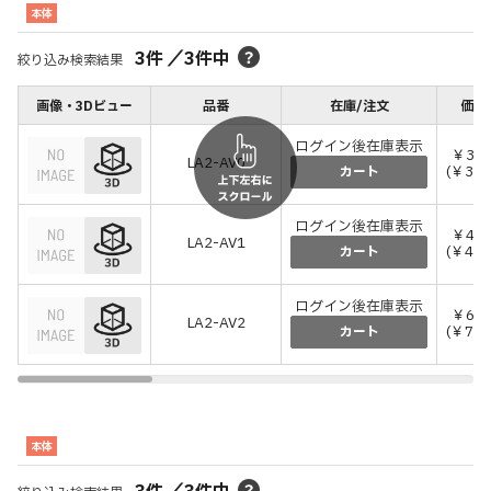
本体
3
件
／
3
件中
絞り込み検索結果
画像・3Dビュー
品番
在庫/注文
価格
ログイン後在庫表示
￥30,
LA2-AV0
(￥33,
カート
ログイン後在庫表示
￥40,
LA2-AV1
(￥44,
カート
ログイン後在庫表示
￥67,
LA2-AV2
(￥74,
カート
本体