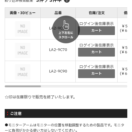
3
件
／
3
件中
絞り込み検索結果
画像・3Dビュー
品番
在庫/注文
価格
ログイン後在庫表示
￥58,
LA2-9C50
(￥64,
カート
ログイン後在庫表示
￥59,
LA2-9C70
(￥65,
カート
ログイン後在庫表示
￥56,
LA2-9C90
(￥61,
カート
☆印は在庫限りで販売を終了いたします。
ご注意
●モニターアームはモニターの位置を移動調整するための製品です。モニタ
ーに負荷がかかる使い方はしないでください。