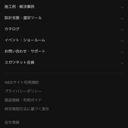
>
全て（格納ベッド・手すり・汎用品）
施工例・解決事例
設計支援・選定ツール
カタログ
イベント・ショールーム
お問い合わせ・サポート
スガツネット会員
WEBサイト利用規約
プライバシーポリシー
製品情報・利用ガイド
特定商取引法に基づく表示
会社情報