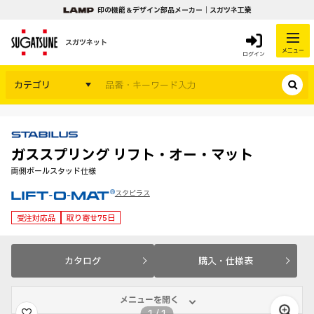
印の機能＆デザイン部品メーカー｜スガツネ工業
スガツネット
メニュー
ログイン
カテゴリ
ガススプリング リフト・オー・マット
両側ボールスタッド仕様
スタビラス
受注対応品
取り寄せ75日
カタログ
購入・仕様表
メニューを開く
1
/
1