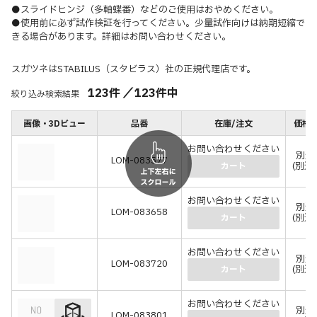
●スライドヒンジ（多軸蝶番）などのご使用はおやめください。
●使用前に必ず試作検証を行ってください。少量試作向けは納期短縮で
きる場合があります。詳細はお問い合わせください。
スガツネはSTABILUS（スタビラス）社の正規代理店です。
123
件
／
123
件中
絞り込み検索結果
画像・3Dビュー
品番
在庫/注文
価格(
お問い合わせください
別途
LOM-083577
(別途
カート
お問い合わせください
別途
LOM-083658
(別途
カート
お問い合わせください
別途
LOM-083720
(別途
カート
お問い合わせください
別途
LOM-083801