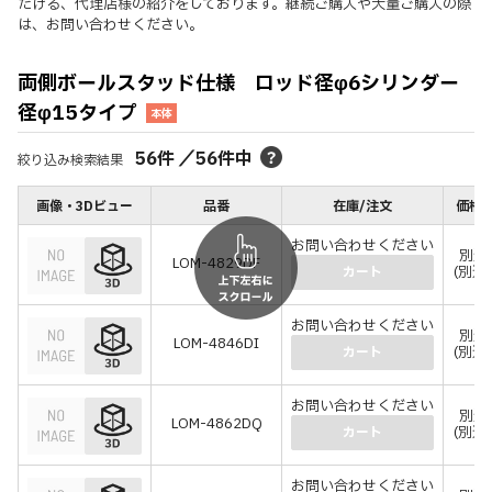
だける、代理店様の紹介をしております。継続ご購入や大量ご購入の際
は、お問い合わせください。
両側ボールスタッド仕様 ロッド径φ6シリンダー
径φ15タイプ
本体
56
件
／
56
件中
絞り込み検索結果
画像・3Dビュー
品番
在庫/注文
価格(
お問い合わせください
別途
LOM-4829DF
(別途
カート
お問い合わせください
別途
LOM-4846DI
(別途
カート
お問い合わせください
別途
LOM-4862DQ
(別途
カート
お問い合わせください