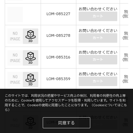
お問い合わせください
別途
LOM-085227
(別途
カート
お問い合わせください
別途
LOM-085278
(別途
カート
お問い合わせください
別途
LOM-085316
(別途
カート
お問い合わせください
別途
LOM-085359
(別途
カート
お問い合わせください
このサイトでは、利用状況の把握やサービス向上の検討、利用者の利便性の向上等
別途
LOM-085154
のために、Cookieを使用してアクセスデータを取得・利用しています。サイトを利
(別途
カート
用することで、Cookieの使用に同意したことになります。（
Cookieについてはこち
ら
）
お問い合わせください
別途
LOM-085197
同意する
(別途
カート