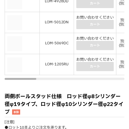
LOM-4928DD
(別途
カート
お問い合わせください
別途
LOM-5012DN
(別途
カート
お問い合わせください
別途
LOM-5069DC
(別途
カート
お問い合わせください
別途
LOM-1205RU
(別途
カート
両側ボールスタッド仕様 ロッド径φ8シリンダー
径φ19タイプ、ロッド径φ10シリンダー径φ22タイ
プ
本体
[注意]
●ロット10本よりご注文を承ります。