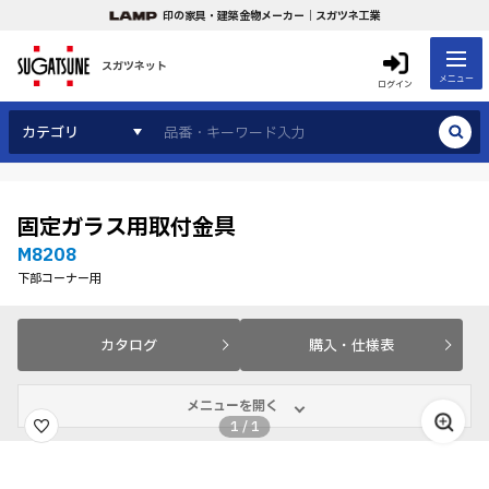
印の家具・建築金物メーカー｜スガツネ工業
スガツネット
メニュー
ログイン
カテゴリ
固定ガラス用取付金具
M8208
下部コーナー用
カタログ
購入・仕様表
メニューを開く
1
/
1