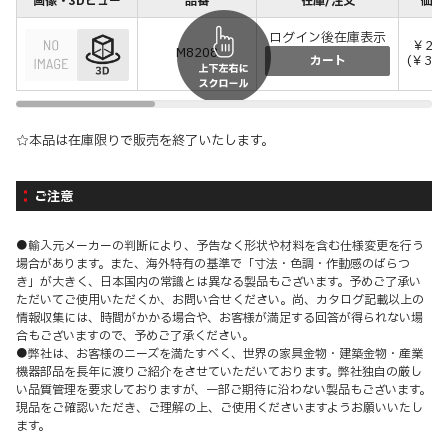
画像・3Dビュー
品番
在庫/注文
価格
ログイン後在庫表示
￥28,
M8208
(￥31,
カート
☆本品は在庫限りで販売を終了いたします。
ご注意
●輸入元メーカーの判断により、予告なく形状や材料を含む仕様変更を行う
場合があります。また、海外特有の基準で「寸法・色調・作動感のばらつ
き」が大きく、日本国内の常識とは異なる製品もございます。予めご了承い
ただいてご使用いただくか、お問い合せください。尚、カタログ記載以上の
情報収集には、時間がかかる場合や、お客様が満足する回答が得られない場
合もございますので、予めご了承ください。
●弊社は、お客様のニーズを満たすべく、世界の家具金物・建築金物・産業
機器部品を長年に渡りご紹介をさせていただいております。弊社独自の厳し
い品質管理を要求しておりますが、一部ご期待に沿わない製品もございます。
現品をご確認いただき、ご理解の上、ご使用くださいますようお願いいたし
ます。