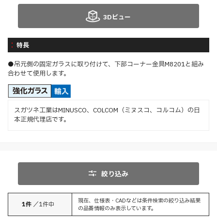
3Dビュー
特長
●吊元側の固定ガラスに取り付けて、下部コーナー金具M8201と組み
合わせて使用します。
スガツネ工業はMINUSCO、COLCOM（ミヌスコ、コルコム）の日
本正規代理店です。
絞り込み
現在、仕様表・CADなどは条件検索の絞り込み結果
1
件
／
1
件中
の品番情報のみ表示しています。