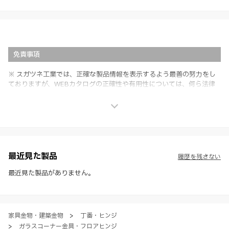
免責事項
※ スガツネ工業では、正確な製品情報を表示するよう最善の努力をし
ておりますが、WEBカタログの正確性や有用性については、何ら法律
上の保証を行うものではなく、法的な義務や責任を負うものではありま
せん。
※ スガツネ工業は、WEBカタログの情報を予告なく変更（価格及び仕
様・寸法・色など）し、またはWEBカタログの運営を中断または中止
させて頂くことがあります。あらかじめご了承ください。
※ CADデータを含む本WEBサイトに掲載されている全ての情報は、弊
社製品の使用ご検討、又は販売促進目的の利用に限ります。
最近見た製品
履歴を残さない
※ 本WEBサイト製品情報のご利用にあたっては、WEBサイト利用規
約、プライバシーポリシー、製品情報ガイドをご確認いただき、内容の
最近見た製品がありません。
すべてにご同意いただいた上で各サービスをご利用ください。ご利用い
ただく場合、各サービスの注意事項や規約にご同意、承諾いただいたも
のとします。
家具金物・建築金物
>
丁番・ヒンジ
>
ガラスコーナー金具・フロアヒンジ