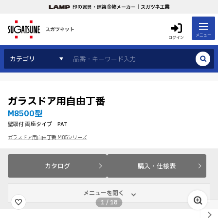
印の家具・建築金物メーカー｜スガツネ工業
スガツネット
メニュー
ログイン
カテゴリ
ガラスドア用自由丁番
M8500型
壁取付 両座タイプ PAT
ガラスドア用自由丁番 M85シリーズ
カタログ
購入・仕様表
メニューを開く
1
/
18