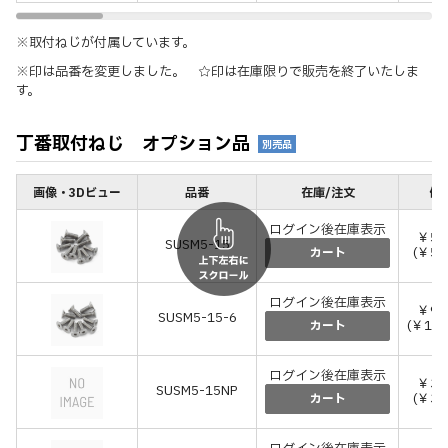
※取付ねじが付属しています。
※印は品番を変更しました。 ☆印は在庫限りで販売を終了いたしま
す。
丁番取付ねじ オプション品
別売品
画像・3Dビュー
品番
在庫/注文
価格
ログイン後在庫表示
￥52
SUSM5-15
(￥5
カート
ログイン後在庫表示
￥93
SUSM5-15-6
(￥1,
カート
ログイン後在庫表示
￥35
SUSM5-15NP
(￥3
カート