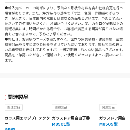
●輸入元メーカーの判断により、予告なく形状や材料を含む仕様変更を行う
場合があります。また、海外特有の基準で「寸法・色調・作動感のばらつ
き」が大きく、日本国内の常識とは異なる製品もございます。予めご了承い
ただいてご使用いただくか、お問い合せください。尚、カタログ記載以上の
情報収集には、時間がかかる場合や、お客様が満足する回答が得られない場
合もございますので、予めご了承ください。
●弊社は、お客様のニーズを満たすべく、世界の家具金物・建築金物・産業
機器部品を長年に渡りご紹介をさせていただいております。弊社独自の厳し
い品質管理を要求しておりますが、一部ご期待に沿わない製品もございます。
現品をご確認いただき、ご理解の上、ご使用くださいますようお願いいたし
ます。
関連製品
関連製品
関連製品
関連製品
ガラス用エッジプロテクタ
ガラスドア用自由丁番
ガラスドア用自由
ー
M8501型
M8505型
GP型