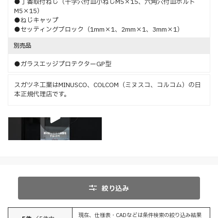
●丁番取付ねじ（十字穴付皿小ねじM5×15、六角穴付皿ボルト
M5×15）
●ねじキャップ
●セッティングブロック（1mm×1、2mm×1、3mm×1）
別売品
●ガラスエッジプロテクターGP型
スガツネ工業はMINUSCO、COLCOM（ミヌスコ、コルコム）の日
本正規代理店です。
ショート
絞り込み
現在、仕様表・CADなどは条件検索の絞り込み結果