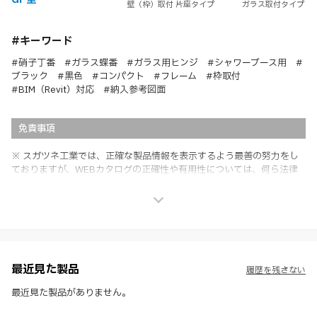
壁（枠）取付 片座タイプ
ガラス取付タイプ
#キーワード
#硝子丁番 #ガラス蝶番 #ガラス用ヒンジ #シャワーブース用 #
ブラック #黒色 #コンパクト #フレーム #枠取付
#BIM（Revit）対応 #納入参考図面
免責事項
※ スガツネ工業では、正確な製品情報を表示するよう最善の努力をし
ておりますが、WEBカタログの正確性や有用性については、何ら法律
上の保証を行うものではなく、法的な義務や責任を負うものではありま
せん。
※ スガツネ工業は、WEBカタログの情報を予告なく変更（価格及び仕
様・寸法・色など）し、またはWEBカタログの運営を中断または中止
させて頂くことがあります。あらかじめご了承ください。
※ CADデータを含む本WEBサイトに掲載されている全ての情報は、弊
社製品の使用ご検討、又は販売促進目的の利用に限ります。
最近見た製品
履歴を残さない
※ 本WEBサイト製品情報のご利用にあたっては、WEBサイト利用規
約、プライバシーポリシー、製品情報ガイドをご確認いただき、内容の
最近見た製品がありません。
すべてにご同意いただいた上で各サービスをご利用ください。ご利用い