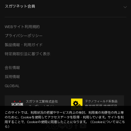
ホーム
>
建築用途・空間から金物部品を探す
>
住宅空間向け部品
スガツネット会員
>
狭小住宅向け部品
ホーム
>
建築用途・空間から金物部品を探す
>
ホテル空間から探す
>
高級ホテル内装設計の金物選びのポイント
WEBサイト利用規約
プライバシーポリシー
製品情報・利用ガイド
特定商取引法に基づく表示
会社情報
採用情報
GLOBAL
スガツネ工業株式会社
テクノフィールド系製品
産業機器用 機構部品
コーポレートサイト
このサイトでは、利用状況の把握やサービス向上の検討、利用者の利便性の向上等
のために、Cookieを使用してアクセスデータを取得・利用しています。サイトを利
用することで、Cookieの使用に同意したことになります。（
Cookieについてはこち
ら
）