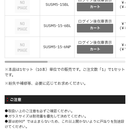
ログイン後在庫表示
￥43
SUSM5-15BL
(￥4
カート
ログイン後在庫表示
￥73
SUSM5-15-6BL
(￥8
カート
ログイン後在庫表示
￥65
SUSM5-15-6NP
(￥7
カート
※本品は1セット（10本）単位での販売です。ご注文数「1」で1セット
です。
※紛失や補修等、必要に応じてお求めください。
ご注意
●取扱い上のご注意を必ずご確認ください。
●ガラスサイズは耐荷重を優先して決めてください。
●扉は約90°では止まらないため、これ以上開かないように戸当りを別途設
けてください。