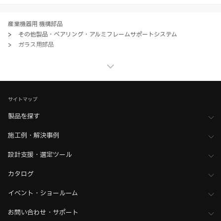
ただく場合、各サービスの注意事項や規約にご同意、承諾いただいたも
のとします。
産業機器用 機構部品
>
その他製品・ベアリング・アルミフレームサポートシステム
>
ガラス用部品
産業機器用 機構部品
>
その他製品・ベアリング・アルミフレームサポートシステム
>
全て（その他製品・ベアリング）
家具金物・建築金物
>
丁番・ヒンジ
>
ガラス丁番
サイトマップ
家具金物・建築金物
>
丁番・ヒンジ
>
全て（丁番・ヒンジ）
製品を探す
家具金物・建築金物
施工例・解決事例
>
その他（格納ベッド・装飾パネル・ベアリングなど）
>
BIMデータ
ホーム
>
業界へのご提案
>
乗り物業界向け機構部品
設計支援・選定ツール
>
鉄道・新幹線・駅舎
>
駅のホーム、改札向け機構部品
カタログ
ホーム
>
業界へのご提案
>
乗り物業界向け機構部品
>
鉄道・新幹線・駅舎
>
駅の改札向け機構部品
イベント・ショールーム
ホーム
>
ブランド・シリーズ一覧 ／ 製品ピックアップ
お問い合わせ・サポート
>
黒シリーズ金物
>
丁番・ヒンジ・コーナー金具