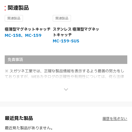
関連製品
関連製品
関連製品
極薄型マグネットキャッチ
ステンレス 極薄型マグネッ
トキャッチ
MC-158、MC-159
MC-159-SUS
免責事項
※ スガツネ工業では、正確な製品情報を表示するよう最善の努力をし
ておりますが、WEBカタログの正確性や有用性については、何ら法律
上の保証を行うものではなく、法的な義務や責任を負うものではありま
せん。
※ スガツネ工業は、WEBカタログの情報を予告なく変更（価格及び仕
様・寸法・色など）し、またはWEBカタログの運営を中断または中止
させて頂くことがあります。あらかじめご了承ください。
※ CADデータを含む本WEBサイトに掲載されている全ての情報は、弊
社製品の使用ご検討、又は販売促進目的の利用に限ります。
最近見た製品
履歴を残さない
※ 本WEBサイト製品情報のご利用にあたっては、WEBサイト利用規
約、プライバシーポリシー、製品情報ガイドをご確認いただき、内容の
最近見た製品がありません。