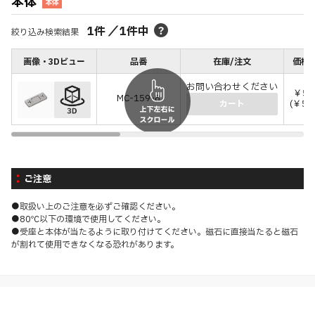
本体
本体
1
件
／
1
件中
絞り込み検索結果
画像・3Dビュー
品番
在庫/注文
価格(
お問い合わせください
￥50
MC-159-8
(￥55
カート
ご注意
●取扱い上のご注意を必ずご確認ください。
●80℃以下の環境で使用してください。
●受座と本体が当たるように取り付けてください。磁石に直接当たると磁石
が割れて使用できなくなる恐れがあります。