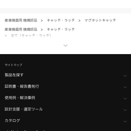
すべてにご同意いただいた上で各サービスをご利用ください。ご利用い
ただく場合、各サービスの注意事項や規約にご同意、承諾いただいたも
のとします。
産業機器用 機構部品
>
キャッチ・ラッチ
>
マグネットキャッチ
産業機器用 機構部品
>
キャッチ・ラッチ
>
全て（キャッチ・ラッチ）
家具金物・建築金物
>
ラッチ・キャッチ
>
マグネットキャッチ
家具金物・建築金物
>
ラッチ・キャッチ
>
全て（ラッチ・キャッチ）
サイトマップ
製品を探す
証明書・報告書発行
使用例・解決事例
設計支援・選定ツール
カタログ