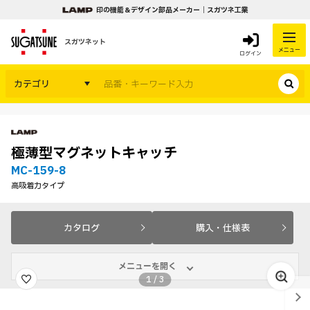
印の機能＆デザイン部品メーカー｜スガツネ工業
スガツネット
メニュー
ログイン
カテゴリ
極薄型マグネットキャッチ
MC-159-8
高吸着力タイプ
カタログ
購入・仕様表
メニューを開く
1
/
3