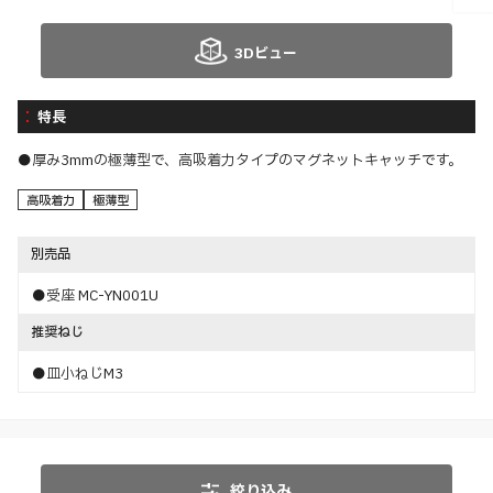
3Dビュー
特長
●厚み3mmの極薄型で、高吸着力タイプのマグネットキャッチです。
高吸着力
極薄型
別売品
●受座 MC-YN001U
推奨ねじ
●皿小ねじM3
絞り込み