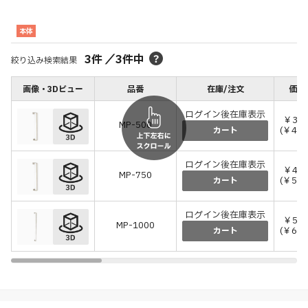
本体
3
件
／
3
件中
絞り込み検索結果
画像・3Dビュー
品番
在庫/注文
価格
ログイン後在庫表示
￥38,
MP-500
(￥42,
カート
ログイン後在庫表示
￥46,
MP-750
(￥51,
カート
ログイン後在庫表示
￥54,
MP-1000
(￥60,
カート