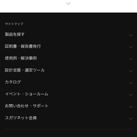
家具金物・建築金物
>
ハンドル・つまみ・ドアハンドル
>
ハンドル・取手・引手
サイトマップ
家具金物・建築金物
>
ハンドル・つまみ・ドアハンドル
>
全て（ハンドル・つまみ・ドアハンドル）
製品を探す
証明書・報告書発行
使用例・解決事例
設計支援・選定ツール
カタログ
イベント・ショールーム
お問い合わせ・サポート
スガツネット会員