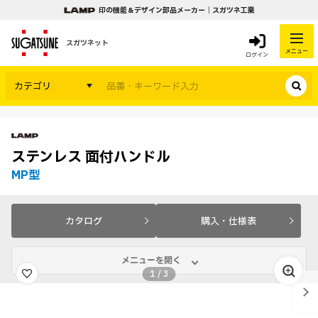
印の機能＆デザイン部品メーカー｜スガツネ工業
スガツネット
メニュー
ログイン
カテゴリ
ステンレス 面付ハンドル
MP型
カタログ
購入・仕様表
メニューを開く
1
/
3