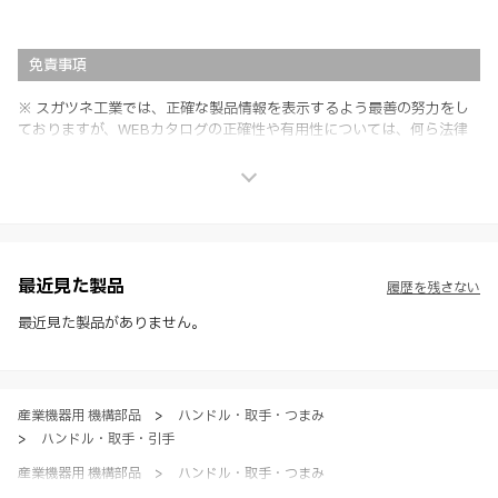
免責事項
※ スガツネ工業では、正確な製品情報を表示するよう最善の努力をし
ておりますが、WEBカタログの正確性や有用性については、何ら法律
上の保証を行うものではなく、法的な義務や責任を負うものではありま
せん。
※ スガツネ工業は、WEBカタログの情報を予告なく変更（価格及び仕
様・寸法・色など）し、またはWEBカタログの運営を中断または中止
させて頂くことがあります。あらかじめご了承ください。
※ CADデータを含む本WEBサイトに掲載されている全ての情報は、弊
社製品の使用ご検討、又は販売促進目的の利用に限ります。
最近見た製品
履歴を残さない
※ 本WEBサイト製品情報のご利用にあたっては、WEBサイト利用規
約、プライバシーポリシー、製品情報ガイドをご確認いただき、内容の
最近見た製品がありません。
すべてにご同意いただいた上で各サービスをご利用ください。ご利用い
ただく場合、各サービスの注意事項や規約にご同意、承諾いただいたも
のとします。
産業機器用 機構部品
>
ハンドル・取手・つまみ
>
ハンドル・取手・引手
産業機器用 機構部品
>
ハンドル・取手・つまみ
>
全て（ハンドル・取手・つまみ）