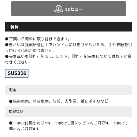
3Dビュー
特長
●正面から簡単に取り付けできます。
●きれいな鏡面研磨仕上でハンドルに継ぎ目がないため、手や衣服を引
っ掛ける心配がありません。
●長さ違いも製作可能です。ロット、製作可能長さについてはお問い合
わせください。
用途
●鉄道車両、特装車両、船舶、大型扉、補助手すりなど
推奨ねじ
●十字穴付皿小ねじM4、十字穴付皿タッピンねじ呼び4、十字穴付
皿木ねじ呼び4.1