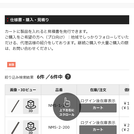
仕様書・購入・見積り
カートに製品を入れると見積書を発行できます。
ご購入をご希望の方へ（プロ向け）：地域でしっかりフォローしていた
だける、代理店様の紹介をしております。継続ご購入や大量ご購入の際
は、お問い合わせください。
本体
6
件
／
6
件中
絞り込み検索結果
画像・3Dビュー
品番
在庫/注文
価格(
ログイン後在庫表示
￥1,8
NMS-1-200
(￥1,9
カート
ログイン後在庫表示
￥2,6
NMS-2-200
(￥2,8
カート