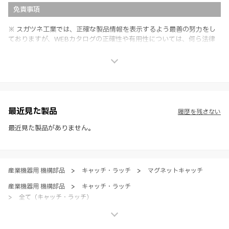
免責事項
※ スガツネ工業では、正確な製品情報を表示するよう最善の努力をし
ておりますが、WEBカタログの正確性や有用性については、何ら法律
上の保証を行うものではなく、法的な義務や責任を負うものではありま
せん。
※ スガツネ工業は、WEBカタログの情報を予告なく変更（価格及び仕
様・寸法・色など）し、またはWEBカタログの運営を中断または中止
させて頂くことがあります。あらかじめご了承ください。
※ CADデータを含む本WEBサイトに掲載されている全ての情報は、弊
社製品の使用ご検討、又は販売促進目的の利用に限ります。
最近見た製品
履歴を残さない
※ 本WEBサイト製品情報のご利用にあたっては、WEBサイト利用規
約、プライバシーポリシー、製品情報ガイドをご確認いただき、内容の
最近見た製品がありません。
すべてにご同意いただいた上で各サービスをご利用ください。ご利用い
ただく場合、各サービスの注意事項や規約にご同意、承諾いただいたも
のとします。
産業機器用 機構部品
>
キャッチ・ラッチ
>
マグネットキャッチ
産業機器用 機構部品
>
キャッチ・ラッチ
>
全て（キャッチ・ラッチ）
家具金物・建築金物
>
ラッチ・キャッチ
>
マグネットキャッチ