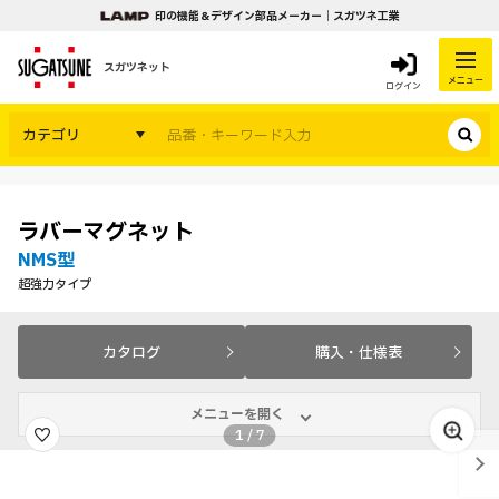
印の機能＆デザイン部品メーカー｜スガツネ工業
スガツネット
メニュー
ログイン
カテゴリ
ラバーマグネット
NMS型
超強力タイプ
カタログ
購入・仕様表
メニューを開く
1
/
7