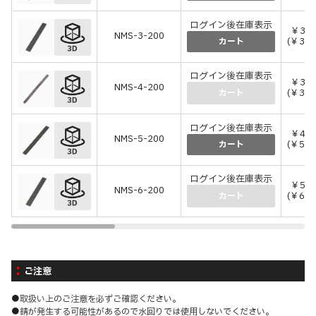
ログイン後在庫表示
￥3,3
NMS-3-200
(￥3,6
カート
ログイン後在庫表示
￥3,2
NMS-4-200
(￥3,5
カート
ログイン後在庫表示
￥4,7
NMS-5-200
(￥5,2
カート
ログイン後在庫表示
￥5,9
NMS-6-200
(￥6,5
カート
ご注意
●取扱い上のご注意を必ずご確認ください。
●錆が発生する可能性があるので水回りでは使用しないでください。