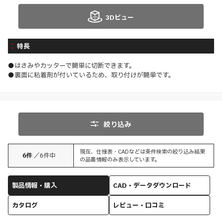
3Dビュー
特長
●はさみやカッターで簡単に切断できます。
●裏面に粘着剤が付いているため、取り付けが簡単です。
絞り込み
現在、仕様表・CADなどは条件検索の絞り込み結果
6
件
／
6
件中
の品番情報のみ表示しています。
製品情報・購入
CAD・データダウンロード
カタログ
レビュー・口コミ