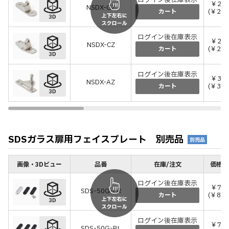
ログイン後在庫表示
￥20
NSDX-GZ
(￥226
カート
ログイン後在庫表示
￥21
NSDX-CZ
(￥237
カート
ログイン後在庫表示
￥36
NSDX-AZ
(￥396
カート
SDSガラス扉用フェイスプレート 別売品
別売品
画像・3Dビュー
品番
在庫/注文
価格(
ログイン後在庫表示
￥75
SDS-50G-CR
(￥825
カート
ログイン後在庫表示
￥75
SDS-50G-BL