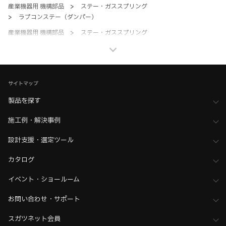
産業機器用 機構部品
>
ステー・ガススプリング
>
ラプコンステー（ダンパー）
産業機器用 機構部品
>
ステー・ガススプリング
>
全て（ステー・ガススプリング）
家具金物・建築金物
>
ステー・水平収納
>
ダンパーステー（ラプコンステー）
サイトマップ
家具金物・建築金物
>
ステー・水平収納
>
全て（ステー・水平収納）
製品を探す
ホーム
>
ブランド・シリーズ一覧 ／ 製品ピックアップ
施工例・解決事例
>
ラプコン搭載製品（Lapcon）
ホーム
>
木工支援（木工加工機・設計ソフト用データ）について
設計支援・選定ツール
>
Kiinnovator（キーイノベーター）向けデータ
カタログ
イベント・ショールーム
お問い合わせ・サポート
スガツネット会員