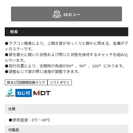
3Dビュー
特長
●ラプコン機構により、上開き扉がゆっくりと静かに閉まる、金属ボデ
ィのステーです。
●扉を最大に開いた状態および閉じた状態を保持するキャッチを組み込
んでいます。
●取付位置により、全開時の角度が80°、90°、100°になります。
●調整ねじで扉の閉じ速度が調整できます。
弊社3万回開閉試験クリア
ソフトダウン
仕様
●使用温度：0℃～40℃
付属品