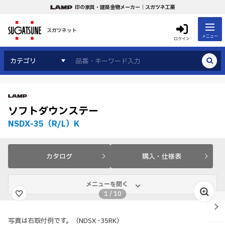
印の家具・建築金物メーカー｜スガツネ工業
スガツネット
メニュー
ログイン
カテゴリ
ソフトダウンステー
NSDX-35（R/L）K
カタログ
購入・仕様表
メニューを開く
1
/
10
写真は右取付例です。（NDSX -35RK）