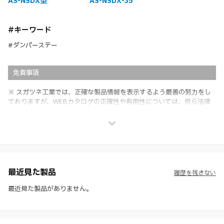
AS-NSDX型
AS-NSDX-35
#キーワード
#ダンパーステー
免責事項
※ スガツネ工業では、正確な製品情報を表示するよう最善の努力をし
ておりますが、WEBカタログの正確性や有用性については、何ら法律
上の保証を行うものではなく、法的な義務や責任を負うものではありま
せん。
※ スガツネ工業は、WEBカタログの情報を予告なく変更（価格及び仕
様・寸法・色など）し、またはWEBカタログの運営を中断または中止
させて頂くことがあります。あらかじめご了承ください。
※ CADデータを含む本WEBサイトに掲載されている全ての情報は、弊
社製品の使用ご検討、又は販売促進目的の利用に限ります。
最近見た製品
履歴を残さない
※ 本WEBサイト製品情報のご利用にあたっては、WEBサイト利用規
約、プライバシーポリシー、製品情報ガイドをご確認いただき、内容の
最近見た製品がありません。
すべてにご同意いただいた上で各サービスをご利用ください。ご利用い
ただく場合、各サービスの注意事項や規約にご同意、承諾いただいたも
のとします。