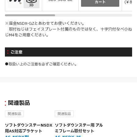
(￥825
カート
※座金NSDX-GZとあわせてお使いください。
取付ねじはフェイスプレート付属のものではなく、十字穴付なべ小ね
じM4をご用意ください。
ご注意
●取扱い上のご注意を必ずご確認ください。
関連製品
関連製品
関連製品
ソフトダウンステーNSDX
ソフトダウンステー用 アル
用AS対応ブラケット
ミフレーム取付セット