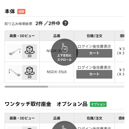
本体
本体
2
件
／
2
件中
絞り込み検索結果
画像・3Dビュー
品番
在庫/注文
価格(
ログイン後在庫表示
￥3,3
NSDX-35RK
(￥3,6
カート
ログイン後在庫表示
￥3,3
NSDX-35LK
(￥3,6
カート
ワンタッチ取付座金 オプション品
オプション
画像・3Dビュー
品番
在庫/注文
価格(