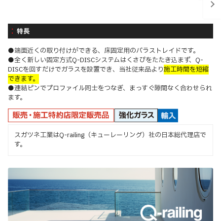
特長
●端面近くの取り付けができる、床固定用のバラストレイドです。
●全く新しい固定方式Q-DISCシステムはくさびをたたき込まず、Q-
DISCを回すだけでガラスを設置でき、当社従来品より
施工時間を短縮
できます。
●連結ピンでプロファイル同士をつなぎ、まっすぐ隙間なく合わせられ
ます。
スガツネ工業はQ-railing（キューレーリング）社の日本総代理店で
す。