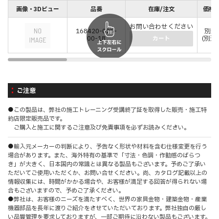
画像・3Dビュー
品番
在庫/注文
価格(
お問い合わせください
168420-025-
別途
00-18
(別途
カート
ご注意
●この製品は、弊社の施工トレーニング受講終了証を取得した販売・施工特
約店限定販売品です。
ご購入と施工に関するご注意及び免責事項を必ずお読みください。
●輸入元メーカーの判断により、予告なく形状や材料を含む仕様変更を行う
場合があります。また、海外特有の基準で「寸法・色調・作動感のばらつ
き」が大きく、日本国内の常識とは異なる製品もございます。予めご了承い
ただいてご使用いただくか、お問い合せください。尚、カタログ記載以上の
情報収集には、時間がかかる場合や、お客様が満足する回答が得られない場
合もございますので、予めご了承ください。
●弊社は、お客様のニーズを満たすべく、世界の家具金物・建築金物・産業
機器部品を長年に渡りご紹介をさせていただいております。弊社独自の厳し
い品質管理を要求しておりますが、一部ご期待に沿わない製品もございます。