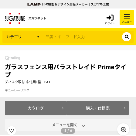
印の機能＆デザイン部品メーカー｜スガツネ工業
スガツネット
メニュー
ログイン
カテゴリ
ガラスフェンス用バラストレイド Primeタイ
プ
ディスク取付 床付用F型 PAT
キューレーリング
カタログ
購入・仕様表
メニューを開く
1
/
6