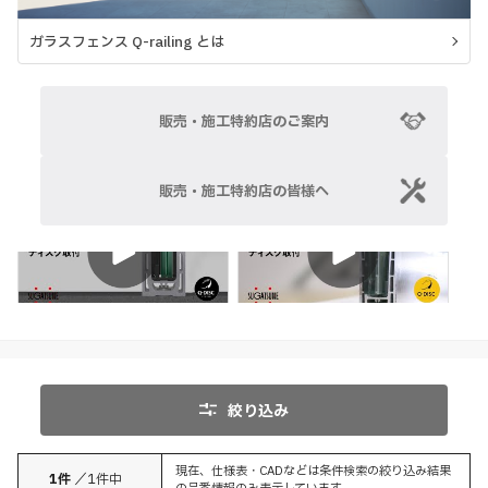
ガラスフェンス Q-railing とは
販売・施工特約店のご案内
販売・施工特約店の皆様へ
取付
調整
取付
絞り込み
現在、仕様表・CADなどは条件検索の絞り込み結果
1
件
／
1
件中