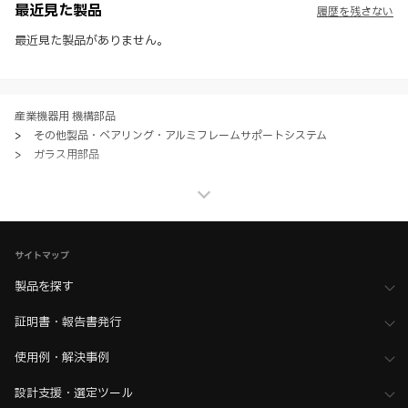
社製品の使用ご検討、又は販売促進目的の利用に限ります。
最近見た製品
履歴を残さない
※ 本WEBサイト製品情報のご利用にあたっては、WEBサイト利用規
約、プライバシーポリシー、製品情報ガイドをご確認いただき、内容の
最近見た製品がありません。
すべてにご同意いただいた上で各サービスをご利用ください。ご利用い
ただく場合、各サービスの注意事項や規約にご同意、承諾いただいたも
のとします。
産業機器用 機構部品
>
その他製品・ベアリング・アルミフレームサポートシステム
>
ガラス用部品
産業機器用 機構部品
>
その他製品・ベアリング・アルミフレームサポートシステム
>
全て（その他製品・ベアリング）
家具金物・建築金物
>
ガラス用金物
>
ガラスフェンス／手すり
サイトマップ
家具金物・建築金物
>
ガラス用金物
>
全て（ガラス用金物）
製品を探す
家具金物・建築金物
証明書・報告書発行
>
その他（格納ベッド・装飾パネル・ベアリングなど）
>
BIMデータ
ホーム
>
ブランド・シリーズ一覧 ／ 製品ピックアップ
使用例・解決事例
>
自立ガラスフェンス・柵・バルコニー・手すり金物
設計支援・選定ツール