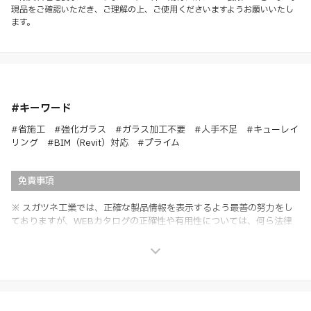
現品をご確認いただき、ご理解の上、ご使用くださいますようお願いいたし
ます。
#キーワード
#省施工 #強化ガラス #ガラス加工不要 #人手不足 #キューレイ
リング #BIM（Revit）対応 #プライム
免責事項
※ スガツネ工業では、正確な製品情報を表示するよう最善の努力をし
ておりますが、WEBカタログの正確性や有用性については、何ら法律
上の保証を行うものではなく、法的な義務や責任を負うものではありま
せん。
※ スガツネ工業は、WEBカタログの情報を予告なく変更（価格及び仕
様・寸法・色など）し、またはWEBカタログの運営を中断または中止
させて頂くことがあります。あらかじめご了承ください。
※ CADデータを含む本WEBサイトに掲載されている全ての情報は、弊