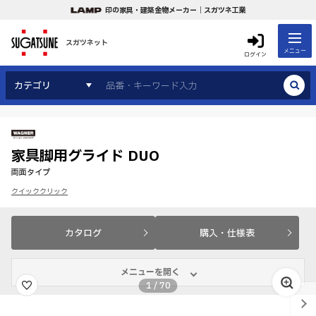
印の家具・建築金物メーカー｜スガツネ工業
スガツネット
メニュー
ログイン
カテゴリ
家具脚用グライド DUO
両面タイプ
クイッククリック
カタログ
購入・仕様表
メニューを開く
1
/
70