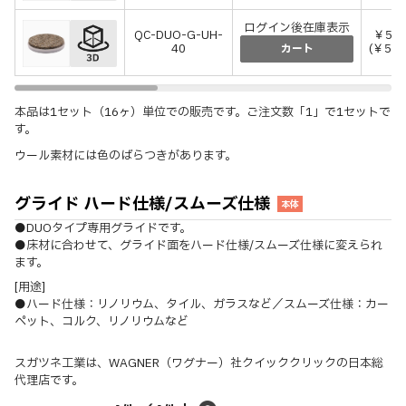
ログイン後在庫表示
QC-DUO-G-UH-
￥5,
40
(￥5,
カート
本品は1セット（16ヶ）単位での販売です。ご注文数「1」で1セットで
す。
ウール素材には色のばらつきがあります。
グライド ハード仕様/スムーズ仕様
本体
●DUOタイプ専用グライドです。
●床材に合わせて、グライド面をハード仕様/スムーズ仕様に変えられ
ます。
[用途]
●ハード仕様：リノリウム、タイル、ガラスなど／スムーズ仕様：カー
ペット、コルク、リノリウムなど
スガツネ工業は、WAGNER（ワグナー）社クイッククリックの日本総
代理店です。