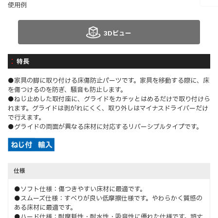
使用例
3Dビュー
特長
●家具の脚に取り付ける床傷防止パーツです。家具を移動する際に、床
を傷つけるのを防ぎ、騒音も防止します。
●ねじ止めした取付座に、グライドをカチッとはめるだけで取り付けら
れます。グライドは剥がれにくく、取り外しはマイナスドライバーだけ
で行えます。
●グライドの両面が異なる床材に対応するリバーシブルタイプです。
仕様
●ソフト仕様：傷つきやすい床材に最適です。
●スムーズ仕様：すべりが良い低摩擦仕様です。やわらかく質感の
ある床材に最適です。
●ハード仕様：耐摩耗性・耐水性・吸音性に優れた仕様です。頑丈