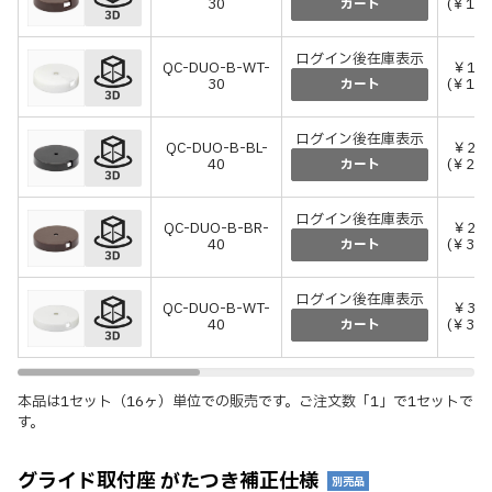
30
(￥1,
カート
ログイン後在庫表示
QC-DUO-B-WT-
￥1,
30
(￥1,
カート
ログイン後在庫表示
QC-DUO-B-BL-
￥2,
40
(￥2,
カート
ログイン後在庫表示
QC-DUO-B-BR-
￥2,
40
(￥3,
カート
ログイン後在庫表示
QC-DUO-B-WT-
￥3,
40
(￥3,
カート
本品は1セット（16ヶ）単位での販売です。ご注文数「1」で1セットで
す。
グライド取付座 がたつき補正仕様
別売品