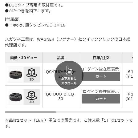
●DUOタイプ専用の取付座です。
●がたつきを補正します。
[付属品]
●十字穴付皿タッピンねじ 3×16
スガツネ工業は、WAGNER（ワグナー）社クイッククリックの日本総
代理店です。
画像・3Dビュー
品番
在庫/注文
価格
ログイン後在庫表示
QC-DUO-B-EQ-
￥1,
25
(￥1,
カート
ログイン後在庫表示
QC-DUO-B-EQ-
￥1,
30
(￥1,
カート
本品は1セット（16ヶ）単位での販売です。ご注文数「1」で1セットで
す。