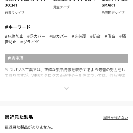
JOINT
SMART
薄型タイプ
首振りタイプ
角度固定タイプ
#キーワード
#床傷防止 #足カバー #脚カバー #床保護 #防音 #吸音 #騒
音防止 #グライダー
免責事項
※ スガツネ工業では、正確な製品情報を表示するよう最善の努力をし
ておりますが、WEBカタログの正確性や有用性については、何ら法律
上の保証を行うものではなく、法的な義務や責任を負うものではありま
せん。
※ スガツネ工業は、WEBカタログの情報を予告なく変更（価格及び仕
様・寸法・色など）し、またはWEBカタログの運営を中断または中止
させて頂くことがあります。あらかじめご了承ください。
※ CADデータを含む本WEBサイトに掲載されている全ての情報は、弊
社製品の使用ご検討、又は販売促進目的の利用に限ります。
最近見た製品
履歴を残さない
※ 本WEBサイト製品情報のご利用にあたっては、WEBサイト利用規
約、プライバシーポリシー、製品情報ガイドをご確認いただき、内容の
最近見た製品がありません。
すべてにご同意いただいた上で各サービスをご利用ください。ご利用い