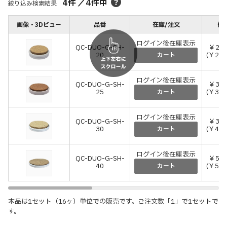
4
件
／
4
件中
絞り込み検索結果
画像・3Dビュー
品番
在庫/注文
価格
ログイン後在庫表示
QC-DUO-G-SH-
￥2,
20
(￥2,
カート
ログイン後在庫表示
QC-DUO-G-SH-
￥3,
25
(￥3,
カート
ログイン後在庫表示
QC-DUO-G-SH-
￥3,
30
(￥4,
カート
ログイン後在庫表示
QC-DUO-G-SH-
￥5,
40
(￥5,
カート
本品は1セット（16ヶ）単位での販売です。ご注文数「1」で1セットで
す。