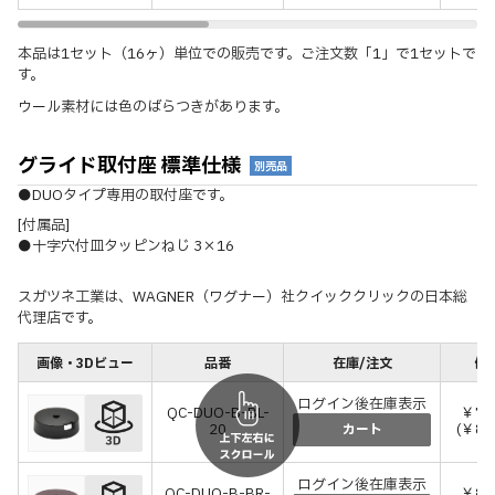
本品は1セット（16ヶ）単位での販売です。ご注文数「1」で1セットで
す。
ウール素材には色のばらつきがあります。
グライド取付座 標準仕様
別売品
●DUOタイプ専用の取付座です。
[付属品]
●十字穴付皿タッピンねじ 3×16
スガツネ工業は、WAGNER（ワグナー）社クイッククリックの日本総
代理店です。
画像・3Dビュー
品番
在庫/注文
価格
ログイン後在庫表示
QC-DUO-B-BL-
￥76
20
(￥8
カート
ログイン後在庫表示
QC-DUO-B-BR-
￥80