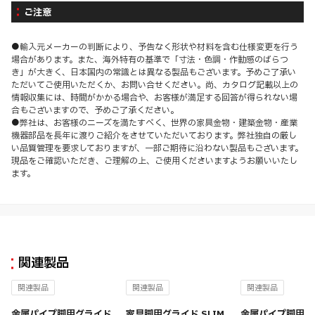
ご注意
●輸入元メーカーの判断により、予告なく形状や材料を含む仕様変更を行う
場合があります。また、海外特有の基準で「寸法・色調・作動感のばらつ
き」が大きく、日本国内の常識とは異なる製品もございます。予めご了承い
ただいてご使用いただくか、お問い合せください。尚、カタログ記載以上の
情報収集には、時間がかかる場合や、お客様が満足する回答が得られない場
合もございますので、予めご了承ください。
●弊社は、お客様のニーズを満たすべく、世界の家具金物・建築金物・産業
機器部品を長年に渡りご紹介をさせていただいております。弊社独自の厳し
い品質管理を要求しておりますが、一部ご期待に沿わない製品もございます。
現品をご確認いただき、ご理解の上、ご使用くださいますようお願いいたし
ます。
関連製品
関連製品
関連製品
関連製品
金属パイプ脚用グライド
家具脚用グライド SLIM
金属パイプ脚用グ