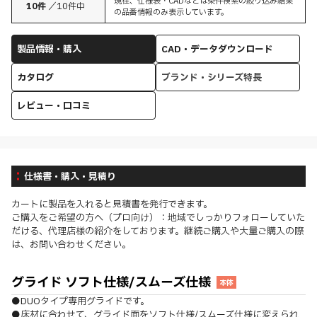
現在、仕様表・CADなどは条件検索の絞り込み結果
10
件
／
10
件中
の品番情報のみ表示しています。
製品情報・購入
CAD・データダウンロード
カタログ
ブランド・シリーズ特長
レビュー・口コミ
仕様書・購入・見積り
カートに製品を入れると見積書を発行できます。
ご購入をご希望の方へ（プロ向け）：地域でしっかりフォローしていた
だける、代理店様の紹介をしております。継続ご購入や大量ご購入の際
は、お問い合わせください。
グライド ソフト仕様/スムーズ仕様
本体
●DUOタイプ専用グライドです。
●床材に合わせて、グライド面をソフト仕様/スムーズ仕様に変えられ