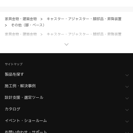
ただく場合、各サービスの注意事項や規約にご同意、承諾いただいたも
のとします。
家具金物・建築金物
>
キャスター・アジャスター・脚部品・昇降装置
>
その他（脚・ベース）
家具金物・建築金物
>
キャスター・アジャスター・脚部品・昇降装置
>
全て（キャスター・アジャスター・脚部品・昇降装置）
ホーム
>
ブランド・シリーズ一覧 ／ 製品ピックアップ
>
床傷防止用パーツ/家具脚用グライド（グライダー）
サイトマップ
ホーム
>
建築用途・空間から金物部品を探す
>
住宅空間向け部品
>
家具におすすめの金物
製品を探す
ホーム
>
建築用途・空間から金物部品を探す
施工例・解決事例
>
商業施設・店舗空間向け部品
ホーム
>
建築用途・空間から金物部品を探す
設計支援・選定ツール
>
商業施設・店舗空間向け部品
>
物販・小売エリア向け部品
カタログ
ホーム
>
建築用途・空間から金物部品を探す
>
商業施設・店舗空間向け部品
>
食堂・飲食・カフェエリア向け部品
イベント・ショールーム
お問い合わせ・サポート