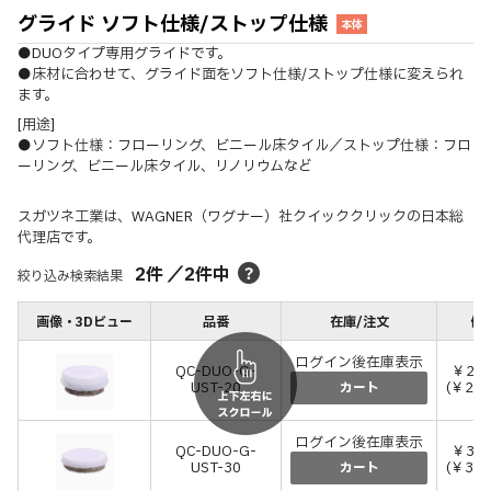
グライド ソフト仕様/ストップ仕様
本体
●DUOタイプ専用グライドです。
●床材に合わせて、グライド面をソフト仕様/ストップ仕様に変えられ
ます。
[用途]
●ソフト仕様：フローリング、ビニール床タイル／ストップ仕様：フロ
ーリング、ビニール床タイル、リノリウムなど
スガツネ工業は、WAGNER（ワグナー）社クイッククリックの日本総
代理店です。
2
件
／
2
件中
絞り込み検索結果
画像・3Dビュー
品番
在庫/注文
価格
ログイン後在庫表示
QC-DUO-G-
￥2,
UST-20
(￥2,
カート
ログイン後在庫表示
QC-DUO-G-
￥3,
UST-30
(￥3,
カート