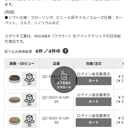
ます。
[用途]
●ソフト仕様：フローリング、ビニール床タイル／スムーズ仕様：カー
ペット、コルク、リノリウムなど
スガツネ工業は、WAGNER（ワグナー）社クイッククリックの日本総
代理店です。
4
件
／
4
件中
絞り込み検索結果
画像・3Dビュー
品番
在庫/注文
価格
ログイン後在庫表示
QC-DUO-G-UH-
￥2,
20
(￥2,
カート
ログイン後在庫表示
QC-DUO-G-UH-
￥3,
25
(￥3,
カート
ログイン後在庫表示
QC-DUO-G-UH-
￥3,
30
(￥4,
カート