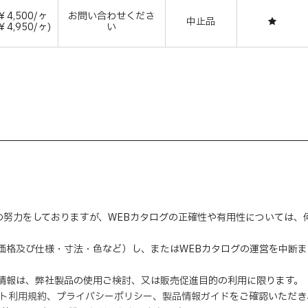
￥4,500/ヶ
お問い合わせくださ
中止品
★
￥4,950/ヶ)
い
の努力をしておりますが、WEBカタログの正確性や有用性については
（価格及び仕様・寸法・色など）し、またはWEBカタログの運営を中断
の情報は、弊社製品の使用ご検討、又は販売促進目的の利用に限ります。
イト利用規約
、
プライバシーポリシー
、
製品情報ガイド
をご確認いただき