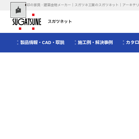
印の家具・建築金物メーカー｜スガツネ工業のスガツネット｜アーキテ
スガツネット
製品情報・CAD・取説
施工例・解決事例
カタ