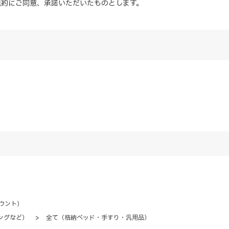
規約にご同意、
承諾
いただいたものとします。
ウント）
ングなど）
>
全て（格納ベッド・手すり・汎用品）