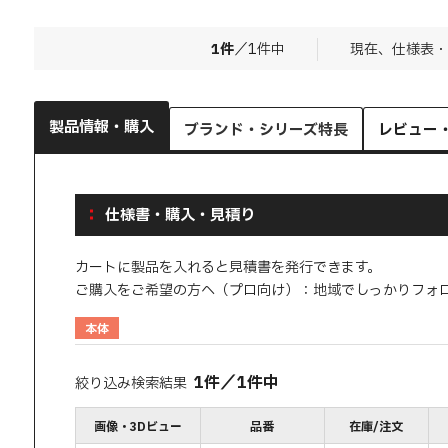
1
件
／
1
件中
現在、仕様表・
製品情報・購入
ブランド・シリーズ特長
レビュー
仕様書・購入・見積り
カートに製品を入れると見積書を発行できます。
ご購入をご希望の方へ（プロ向け）：地域でしっかりフォ
本体
1
件
／
1
件中
絞り込み検索結果
画像・3Dビュー
品番
在庫/注文