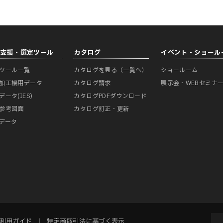
計支援・選定ツール
カタログ
イベント・ショール
ツール一覧
カタログを見る（一覧へ）
ショールーム
加工機用データ
カタログ請求
展示会・WEBセミナ
データ(IES)
カタログPDFダウンロード
参考図面
カタログ訂正・更新
Mデータ
利用ガイド
特定商取引法に基づく表示