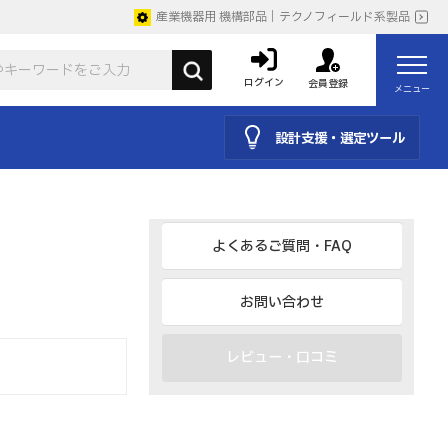
BIM、IESなど
産業機器用 機構部品｜テクノフィールド系製品
カタログ
ログイン
会員登録
メニュー
取説
設計支援・選定ツール
仕様を見る・購入・見積り
よくあるご質問・FAQ
お問い合わせ
レビュー・口コミ