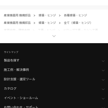
ただく場合、各サービスの注意事項や規約にご同意、承諾いただいたも
のとします。
産業機器用 機構部品
>
蝶番・ヒンジ
>
各種蝶番・ヒンジ
産業機器用 機構部品
>
蝶番・ヒンジ
>
全て（蝶番・ヒンジ）
家具金物・建築金物
>
丁番・ヒンジ
>
ドロップ丁番・ミシン丁番
家具金物・建築金物
>
丁番・ヒンジ
>
全て（丁番・ヒンジ）
ホーム
>
ブランド・シリーズ一覧 ／ 製品ピックアップ
>
黒シリーズ金物
>
丁番・ヒンジ・コーナー金具
サイトマップ
ホーム
>
木工支援（木工加工機・設計ソフト用データ）について
製品を探す
>
SHINX（シンクス） 加工機用データ
施工例・解決事例
ホーム
>
木工支援（木工加工機・設計ソフト用データ）について
>
HOMAG（ホマッグ） 設計ソフト用データ・加工機用データ
設計支援・選定ツール
ホーム
>
木工支援（木工加工機・設計ソフト用データ）について
>
丸仲商事 加工機用データ
カタログ
ホーム
>
木工支援（木工加工機・設計ソフト用データ）について
イベント・ショールーム
>
Kiinnovator（キーイノベーター）向けデータ
お問い合わせ・サポート