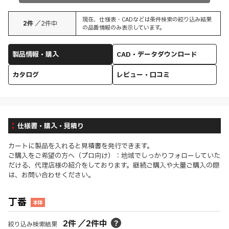
現在、仕様表・CADなどは条件検索の絞り込み結果
2
件
／
2
件中
の品番情報のみ表示しています。
製品情報・購入
CAD・データダウンロード
カタログ
レビュー・口コミ
仕様書・購入・見積り
カートに製品を入れると見積書を発行できます。
ご購入をご希望の方へ（プロ向け）：地域でしっかりフォローしていた
だける、代理店様の紹介をしております。継続ご購入や大量ご購入の際
は、お問い合わせください。
丁番
本体
2
件
／
2
件中
絞り込み検索結果