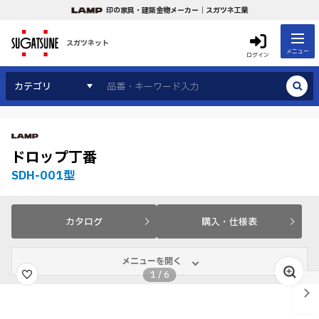
印の家具・建築金物メーカー｜スガツネ工業
スガツネット
メニュー
ログイン
カテゴリ
ドロップ丁番
SDH-001型
カタログ
購入・仕様表
メニューを開く
1
/
6