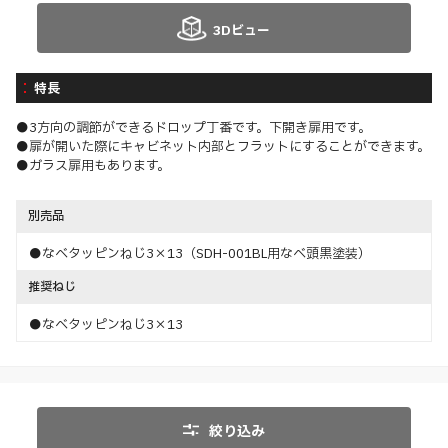
3Dビュー
特長
●3方向の調節ができるドロップ丁番です。下開き扉用です。
●扉が開いた際にキャビネット内部とフラットにすることができます。
●ガラス扉用もあります。
別売品
●なべタッピンねじ3×13（SDH-001BL用なべ頭黒塗装）
推奨ねじ
●なべタッピンねじ3×13
絞り込み