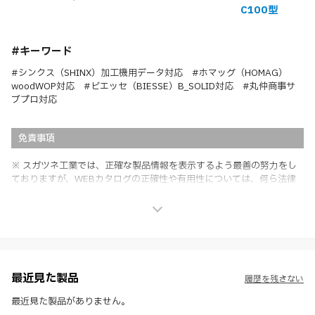
C100型
#キーワード
#シンクス（SHINX）加工機用データ対応 #ホマッグ（HOMAG）
woodWOP対応 #ビエッセ（BIESSE）B_SOLID対応 #丸仲商事サ
ブプロ対応
免責事項
※ スガツネ工業では、正確な製品情報を表示するよう最善の努力をし
ておりますが、WEBカタログの正確性や有用性については、何ら法律
上の保証を行うものではなく、法的な義務や責任を負うものではありま
せん。
※ スガツネ工業は、WEBカタログの情報を予告なく変更（価格及び仕
様・寸法・色など）し、またはWEBカタログの運営を中断または中止
させて頂くことがあります。あらかじめご了承ください。
※ CADデータを含む本WEBサイトに掲載されている全ての情報は、弊
社製品の使用ご検討、又は販売促進目的の利用に限ります。
最近見た製品
履歴を残さない
※ 本WEBサイト製品情報のご利用にあたっては、WEBサイト利用規
約、プライバシーポリシー、製品情報ガイドをご確認いただき、内容の
最近見た製品がありません。
すべてにご同意いただいた上で各サービスをご利用ください。ご利用い