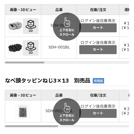
画像・3Dビュー
品番
在庫/注文
価格(
ログイン後在庫表示
￥1,0
SDH-001
(￥1,1
カート
ログイン後在庫表示
￥1,1
SDH-001BL
(￥1,2
カート
なべ頭タッピンねじ3×13 別売品
別売品
画像・3Dビュー
品番
在庫/注文
価格
ログイン後在庫表示
￥2,
SDH-001-S-BL
(￥2,
カート