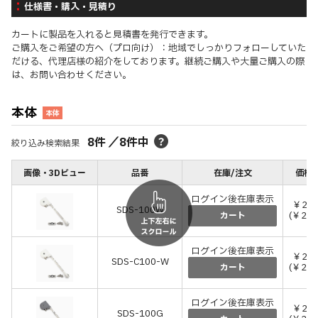
仕様書・購入・見積り
カートに製品を入れると見積書を発行できます。
ご購入をご希望の方へ（プロ向け）：地域でしっかりフォローしていた
だける、代理店様の紹介をしております。継続ご購入や大量ご購入の際
は、お問い合わせください。
本体
本体
8
件
／
8
件中
絞り込み検索結果
画像・3Dビュー
品番
在庫/注文
価格(
ログイン後在庫表示
￥2,1
SDS-100W
(￥2,3
カート
ログイン後在庫表示
￥2,1
SDS-C100-W
(￥2,3
カート
ログイン後在庫表示
￥2,1
SDS-100G