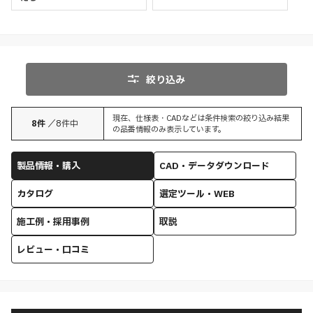
絞り込み
現在、仕様表・CADなどは条件検索の絞り込み結果
8
件
／
8
件中
の品番情報のみ表示しています。
製品情報・購入
CAD・データダウンロード
カタログ
選定ツール・WEB
施工例・採用事例
取説
レビュー・口コミ