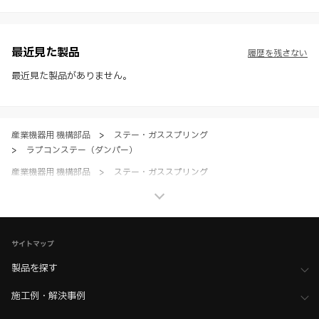
様・寸法・色など）し、またはWEBカタログの運営を中断または中止
させて頂くことがあります。あらかじめご了承ください。
※ CADデータを含む本WEBサイトに掲載されている全ての情報は、弊
社製品の使用ご検討、又は販売促進目的の利用に限ります。
最近見た製品
履歴を残さない
※ 本WEBサイト製品情報のご利用にあたっては、WEBサイト利用規
約、プライバシーポリシー、製品情報ガイドをご確認いただき、内容の
最近見た製品がありません。
すべてにご同意いただいた上で各サービスをご利用ください。ご利用い
ただく場合、各サービスの注意事項や規約にご同意、承諾いただいたも
のとします。
産業機器用 機構部品
>
ステー・ガススプリング
>
ラプコンステー（ダンパー）
産業機器用 機構部品
>
ステー・ガススプリング
>
全て（ステー・ガススプリング）
家具金物・建築金物
>
ステー・水平収納
>
ダンパーステー（ラプコンステー）
サイトマップ
家具金物・建築金物
>
ステー・水平収納
>
全て（ステー・水平収納）
製品を探す
ホーム
>
ブランド・シリーズ一覧 ／ 製品ピックアップ
施工例・解決事例
>
ラプコン搭載製品（Lapcon）