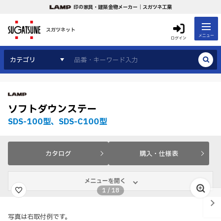
印の家具・建築金物メーカー｜スガツネ工業
スガツネット
メニュー
ログイン
カテゴリ
ソフトダウンステー
SDS-100型、SDS-C100型
カタログ
購入・仕様表
メニューを開く
1
/
18
写真は右取付例です。