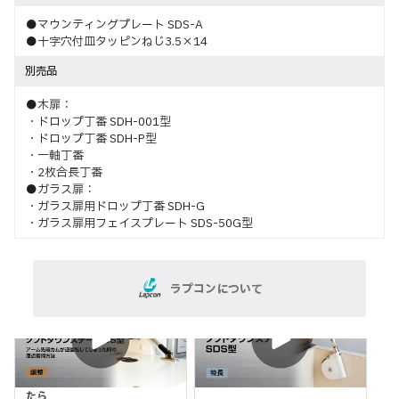
●マウンティングプレート SDS-A
●十字穴付皿タッピンねじ3.5×14
別売品
●木扉：
・ドロップ丁番 SDH-001型
・ドロップ丁番 SDH-P型
・一軸丁番
・2枚合長丁番
●ガラス扉：
・ガラス扉用ドロップ丁番 SDH-G
・ガラス扉用フェイスプレート SDS-50G型
ラプコンについて
調整
特長
アーム先端が逆回転してしまっ
たら