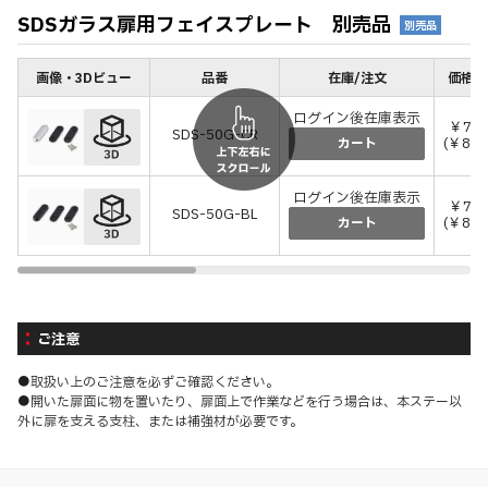
SDSガラス扉用フェイスプレート 別売品
別売品
画像・3Dビュー
品番
在庫/注文
価格(
ログイン後在庫表示
￥75
SDS-50G-CR
(￥825
カート
ログイン後在庫表示
￥75
SDS-50G-BL
(￥825
カート
ご注意
●取扱い上のご注意を必ずご確認ください。
●開いた扉面に物を置いたり、扉面上で作業などを行う場合は、本ステー以
外に扉を支える支柱、または補強材が必要です。