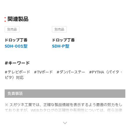
関連製品
別売品
別売品
ドロップ丁番
ドロップ丁番
SDH-001型
SDH-P型
#キーワード
#テレビボード #TVボード #ダンパーステー #PYTHA（パイタ・
ピタ）対応
免責事項
※ スガツネ工業では、正確な製品情報を表示するよう最善の努力をし
ておりますが、WEBカタログの正確性や有用性については、何ら法律
上の保証を行うものではなく、法的な義務や責任を負うものではありま
せん。
※ スガツネ工業は、WEBカタログの情報を予告なく変更（価格及び仕