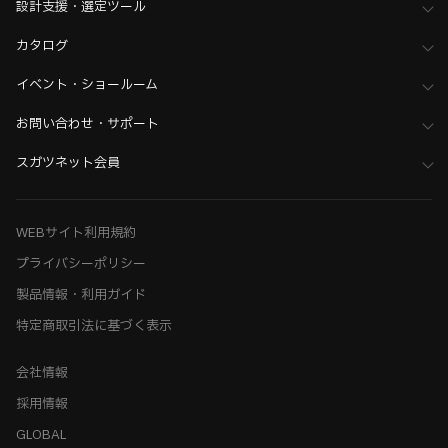
ホーム
>
木工支援（木工加工機・設計ソフト用データ）について
設計支援・選定ツール
>
daros（ダロス）向けデータ
カタログ
ホーム
>
木工支援（木工加工機・設計ソフト用データ）について
>
PYTHA（パイタ）向けデータ
イベント・ショールーム
ホーム
>
木工支援（木工加工機・設計ソフト用データ）について
お問い合わせ・サポート
>
Kiinnovator（キーイノベーター）向けデータ
スガツネット会員
WEBサイト利用規約
プライバシーポリシー
製品情報・利用ガイド
特定商取引法に基づく表示
会社情報
採用情報
GLOBAL