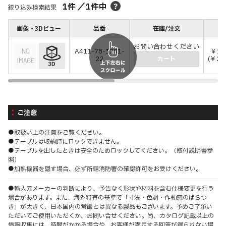
1
件
／
1
件中
絞り込み検索結果
画像・3Dビュー
品番
在庫/注文
お問い合わせください
A411-78-1281-
￥19
22
(￥21
カート
ご注意
●取扱い上の注意をご覧ください。
●テーブルは収納時にロックできません。
●テーブルを出したときは安全のためロックしてください。（取付説明書参
照）
●加熱機器を隠す場合、必ず所轄消防署の確認許可をお受けください。
●輸入元メーカーの判断により、予告なく形状や材料を含む仕様変更を行う
場合があります。また、海外特有の基準で「寸法・色調・作動感のばらつ
き」が大きく、日本国内の常識とは異なる製品もございます。予めご了承い
ただいてご使用いただくか、お問い合せください。尚、カタログ記載以上の
情報収集には、時間がかかる場合や、お客様が満足する回答が得られない場