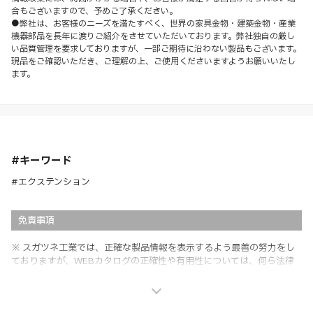
合もございますので、予めご了承ください。
●弊社は、お客様のニーズを満たすべく、世界の家具金物・建築金物・産業
機器部品を長年に渡りご紹介をさせていただいております。弊社独自の厳し
い品質管理を要求しておりますが、一部ご期待に沿わない製品もございます。
現品をご確認いただき、ご理解の上、ご使用くださいますようお願いいたし
ます。
#キーワード
#エクステンション
免責事項
※ スガツネ工業では、正確な製品情報を表示するよう最善の努力をし
ておりますが、WEBカタログの正確性や有用性については、何ら法律
上の保証を行うものではなく、法的な義務や責任を負うものではありま
せん。
※ スガツネ工業は、WEBカタログの情報を予告なく変更（価格及び仕