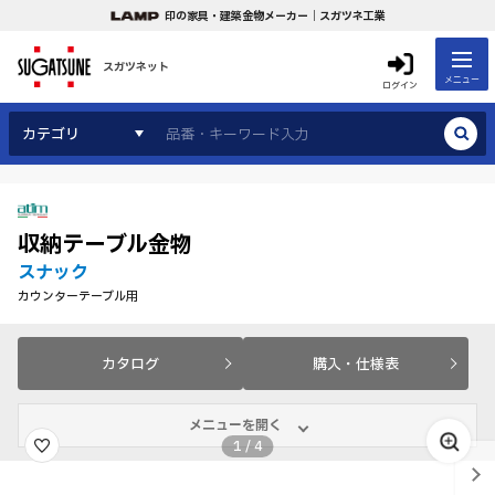
印の家具・建築金物メーカー｜スガツネ工業
スガツネット
メニュー
ログイン
カテゴリ
収納テーブル金物
スナック
カウンターテーブル用
カタログ
購入・仕様表
メニューを開く
1
/
4