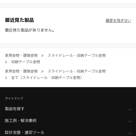
様・寸法・色など）し、またはWEBカタログの運営を中断または中止
させて頂くことがあります。あらかじめご了承ください。
※ CADデータを含む本WEBサイトに掲載されている全ての情報は、弊
社製品の使用ご検討、又は販売促進目的の利用に限ります。
最近見た製品
履歴を残さない
※ 本WEBサイト製品情報のご利用にあたっては、WEBサイト利用規
約、プライバシーポリシー、製品情報ガイドをご確認いただき、内容の
最近見た製品がありません。
すべてにご同意いただいた上で各サービスをご利用ください。ご利用い
ただく場合、各サービスの注意事項や規約にご同意、承諾いただいたも
のとします。
家具金物・建築金物
>
スライドレール・収納テーブル金物
>
収納テーブル金物
家具金物・建築金物
>
スライドレール・収納テーブル金物
>
全て（スライドレール・収納テーブル金物）
サイトマップ
製品を探す
施工例・解決事例
設計支援・選定ツール