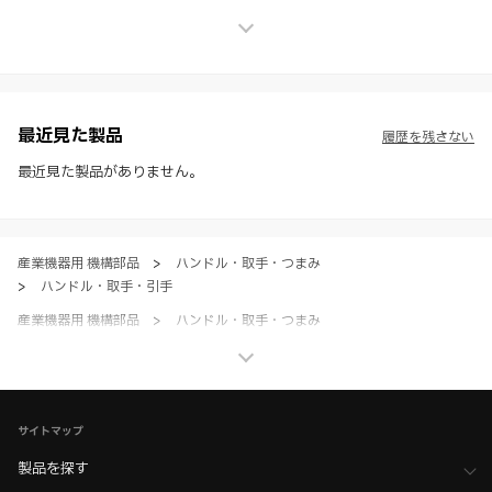
上の保証を行うものではなく、法的な義務や責任を負うものではありま
せん。
※ スガツネ工業は、WEBカタログの情報を予告なく変更（価格及び仕
様・寸法・色など）し、またはWEBカタログの運営を中断または中止
させて頂くことがあります。あらかじめご了承ください。
※ CADデータを含む本WEBサイトに掲載されている全ての情報は、弊
社製品の使用ご検討、又は販売促進目的の利用に限ります。
最近見た製品
履歴を残さない
※ 本WEBサイト製品情報のご利用にあたっては、WEBサイト利用規
約、プライバシーポリシー、製品情報ガイドをご確認いただき、内容の
最近見た製品がありません。
すべてにご同意いただいた上で各サービスをご利用ください。ご利用い
ただく場合、各サービスの注意事項や規約にご同意、承諾いただいたも
のとします。
産業機器用 機構部品
>
ハンドル・取手・つまみ
>
ハンドル・取手・引手
産業機器用 機構部品
>
ハンドル・取手・つまみ
>
全て（ハンドル・取手・つまみ）
家具金物・建築金物
>
ハンドル・つまみ・ドアハンドル
>
ハンドル・取手・引手
サイトマップ
家具金物・建築金物
>
ハンドル・つまみ・ドアハンドル
>
全て（ハンドル・つまみ・ドアハンドル）
製品を探す