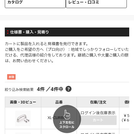
カタログ
レビュー・口コミ
仕様書・購入・見積り
カートに製品を入れると見積書を発行できます。
ご購入をご希望の方へ（プロ向け）：地域でしっかりフォローしていた
だける、代理店様の紹介をしております。継続ご購入や大量ご購入の際
は、お問い合わせください。
本体
4
件
／
4
件中
絞り込み検索結果
画像・3Dビュー
品番
在庫/注文
価格(
ログイン後在庫表示
￥5,7
XL-CUR80TT
(￥6,3
カート