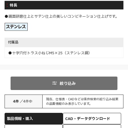
特長
●鏡面研磨仕上とサテン仕上の美しいコンビネーション仕上げです。
付属品
●十字穴付トラス小ねじM5×25（ステンレス鋼）
絞り込み
現在、仕様表・CADなどは条件検索の絞り込み結果
4
件
／
4
件中
の品番情報のみ表示しています。
製品情報・購入
CAD・データダウンロード