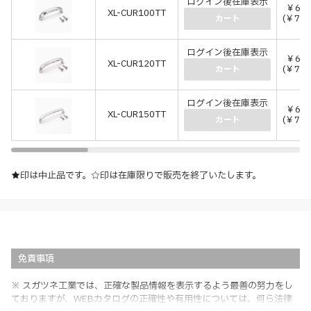
ログイン後在庫表示
￥6,4
XL-CUR100TT
(￥7,0
カート
ログイン後在庫表示
￥6,4
XL-CUR120TT
(￥7,0
カート
ログイン後在庫表示
￥6,5
XL-CUR150TT
(￥7,1
カート
★印は中止品です。☆印は在庫限りで販売を終了いたします。
免責事項
※ スガツネ工業では、正確な製品情報を表示するよう最善の努力をし
ておりますが、WEBカタログの正確性や有用性については、何ら法律