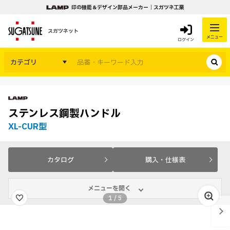
印の機能＆デザイン部品メーカー｜スガツネ工業
スガツネット
メニュー
ログイン
カテゴリ
ステンレス鋼製ハンドル
XL-CUR型
カタログ
購入・仕様表
メニューを開く
1
/
5