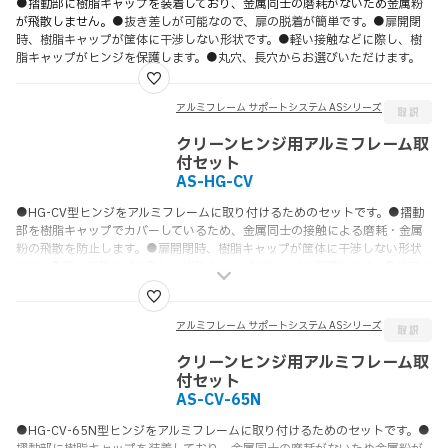
●
摺動部に樹脂キャップを装着しており、金属同士の磨耗がないため金属粉
が飛散しません。
●抜き差しが可能なので、扉の脱着が簡単です。●扉開閉
時、樹脂キャップが筐体に干渉しない形状です。●軽い接触などに際し、樹
脂キャップがヒンジを保護します。●丸穴、長穴からお選びいただけます。
アルミフレーム サポートシステム ASシリーズ
クリーンヒンジ用アルミフレーム取
付セット
AS-HG-CV
●HG-CV型ヒンジをアルミフレームに取り付けるためのセットです。●摺動
部を樹脂キャップでカバーしているため、金属同士の接触による磨耗・金属
粉の飛散を防止します。●扉開閉時、樹脂キャップが筐体に干渉しない形状
です。●軽い接触などに際し、樹脂キャップがヒンジを保護します。●精密タ
イプはヒンジの羽根と樹脂キャップ、軸のクリアランスが少ない仕様です。
アルミフレーム サポートシステム ASシリーズ
クリーンヒンジ用アルミフレーム取
付セット
AS-CV-65N
●HG-CV-65N型ヒンジをアルミフレームに取り付けるためのセットです。●