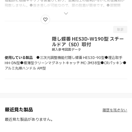
摺動部に樹脂キャップを装着しており、金属同士の磨耗がないため金属粉が
飛散しません。●抜き差しが可能なので、扉の脱着が簡単です。●扉開閉
時、樹脂キャップが筐体に干渉しない形状です。●軽い接触などに際し、樹
脂キャップがヒンジを保護します。●丸穴、長穴からお選びいただけます。
隠し蝶番 HES3D-W190型 スチー
ルドア（SD）取付
納入参考図面データ
使用している製品
●三次元調整機能付隠し蝶番 HES3D-90型●埋込取手
HH-DN型●極薄型クリーンマグネットキャッチ MC-JM38型●CRパッキン●
アルミ丸棒ハンドル AM型
最近見た製品
履歴を残さない
最近見た製品がありません。