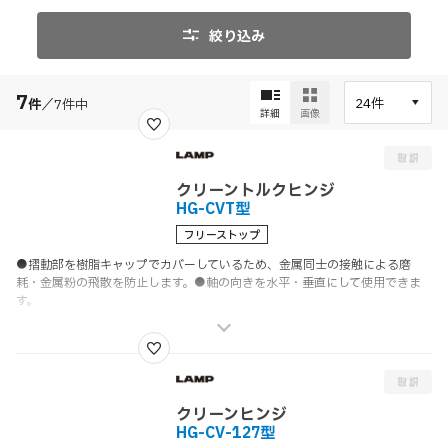
絞り込み
7
件
／
7
件中
詳細
画像
クリーントルクヒンジ
HG-CVT型
フリーストップ
●摺動部を樹脂キャップでカバーしているため、金属同士の接触による磨
耗・金属粉の飛散を防止します。●軸の向きを水平・
垂直にして
使用できま
す。
クリーンヒンジ
HG-CV-127型