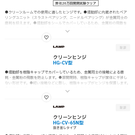
弊社20万回開閉試験クリア
●クリーンルームでの使用に適したヒンジです。●摺動部に内蔵されたベア
リングユニット（スラストベアリング、ニードルベアリング）が金属同士の
磨耗を抑えます。●摺動部をシールでカバーしているため、金属粉の飛散を
防止します。●カール部を溶接しているため、耐荷重と耐久性に優れていま
す。
クリーンヒンジ
HG-CV型
●
摺動部を樹脂キャップでカバーしているため、金属同士の接触による磨
耗・金属粉の飛散を防止します。
●扉開閉時、樹脂キャップが筐体に干渉し
ない形状です。●軽い接触などに際し、樹脂キャップがヒンジを保護します。
●精密タイプはヒンジの羽根と樹脂キャップ、軸のクリアランスが少ない仕
様です。
クリーンヒンジ
HG-CV-65N型
抜き差しタイプ