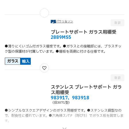
パウリ＆ソン
プレートサポート ガラス用棚受
2889MS5
●滑りにくいゴム付ガラス棚受です。●ガラスとの接触部には、プラスチッ
ク製の保護材が付属しています。●棚板を両側に付ける仕様です。
ステンレス プレートサポート ガラ
ス用棚受
983917、983918
（旧3071型）
●シンプルなスクエアデザインのガラス用棚受です。●ステンレス鋼製なの
で、耐食性に優れています。●六角棒スパナ（呼び5）でガラス板を固定しま
す。