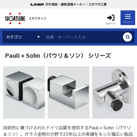
印の家具・建築金物メーカー｜スガツネ工業
スガツネット
メニュー
ログイン
カテゴリ
Pauli + Sohn（パウリ＆ソン） シリーズ
技術的に裏づけされたドイツ品質を提供するPauli + Sohn（パウリ
＆ソン）。ガラス金物の分野で25年以上の実績をもった幅広い製品