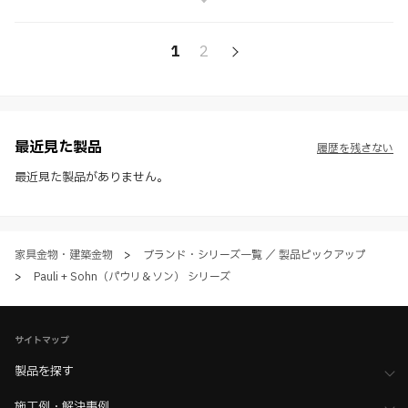
1
2
最近見た製品
履歴を残さない
最近見た製品がありません。
家具金物・建築金物
>
ブランド・シリーズ一覧 ／ 製品ピックアップ
>
Pauli + Sohn（パウリ＆ソン） シリーズ
サイトマップ
製品を探す
施工例・解決事例