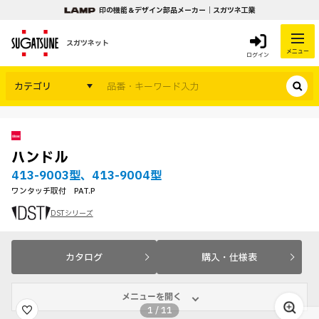
印の機能＆デザイン部品メーカー｜スガツネ工業
スガツネット
メニュー
ログイン
カテゴリ
ハンドル
413-9003型、413-9004型
ワンタッチ取付 PAT.P
DSTシリーズ
カタログ
購入・仕様表
メニューを開く
1
/
11