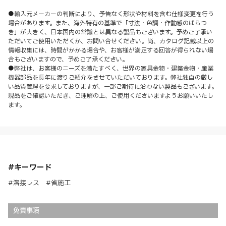
●輸入元メーカーの判断により、予告なく形状や材料を含む仕様変更を行う
場合があります。また、海外特有の基準で「寸法・色調・作動感のばらつ
き」が大きく、日本国内の常識とは異なる製品もございます。予めご了承い
ただいてご使用いただくか、お問い合せください。尚、カタログ記載以上の
情報収集には、時間がかかる場合や、お客様が満足する回答が得られない場
合もございますので、予めご了承ください。
●弊社は、お客様のニーズを満たすべく、世界の家具金物・建築金物・産業
機器部品を長年に渡りご紹介をさせていただいております。弊社独自の厳し
い品質管理を要求しておりますが、一部ご期待に沿わない製品もございます。
現品をご確認いただき、ご理解の上、ご使用くださいますようお願いいたし
ます。
#キーワード
#溶接レス #省施工
免責事項