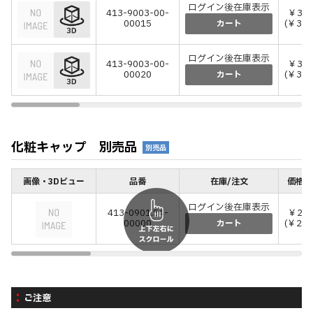
ログイン後在庫表示
413-9003-00-
￥3,0
00015
(￥3,3
カート
ログイン後在庫表示
413-9003-00-
￥3,0
00020
(￥3,3
カート
化粧キャップ 別売品
別売品
画像・3Dビュー
品番
在庫/注文
価格(
ログイン後在庫表示
413-0901.54-
￥20
00000
(￥220
カート
ご注意