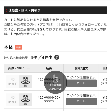
仕様書・購入・見積り
カートに製品を入れると見積書を発行できます。
ご購入をご希望の方へ（プロ向け）：地域でしっかりフォローしていた
だける、代理店様の紹介をしております。継続ご購入や大量ご購入の際
は、お問い合わせください。
本体
本体
4
件
／
4
件中
絞り込み検索結果
画像・3Dビュー
品番
在庫/注文
価格(
ログイン後在庫表示
413-9004-00-
￥3,3
00015
(￥3,6
カート
ログイン後在庫表示
413-9004-00-
￥3,3
00020
(￥3,6
カート