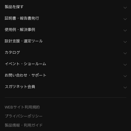
家具金物・建築金物
>
ハンドル・つまみ・ドアハンドル
製品を探す
>
ハンドル・取手・引手
証明書・報告書発行
家具金物・建築金物
>
ハンドル・つまみ・ドアハンドル
>
全て（ハンドル・つまみ・ドアハンドル）
使用例・解決事例
ホーム
>
ブランド・シリーズ一覧 ／ 製品ピックアップ
>
初めてのDIRAK体験へようこそ。 MY FIRST DIRAK
設計支援・選定ツール
>
DIRAK：アクセサリー 一覧
カタログ
ホーム
>
ブランド・シリーズ一覧 ／ 製品ピックアップ
>
初めてのDIRAK体験へようこそ。 MY FIRST DIRAK
イベント・ショールーム
>
ディラク スナップ テクノロジー（DST）
お問い合わせ・サポート
ホーム
>
ブランド・シリーズ一覧 ／ 製品ピックアップ
>
黒シリーズ金物
>
ハンドル・取手・つまみ
スガツネット会員
WEBサイト利用規約
プライバシーポリシー
製品情報・利用ガイド