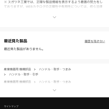
※ スガツネ工業では、正確な製品情報を表示するよう最善の努力をし
ておりますが、WEBカタログの正確性や有用性については、何ら法律
上の保証を行うものではなく、法的な義務や責任を負うものではありま
せん。
※ スガツネ工業は、WEBカタログの情報を予告なく変更（価格及び仕
様・寸法・色など）し、またはWEBカタログの運営を中断または中止
させて頂くことがあります。あらかじめご了承ください。
※ CADデータを含む本WEBサイトに掲載されている全ての情報は、弊
社製品の使用ご検討、又は販売促進目的の利用に限ります。
最近見た製品
履歴を残さない
※ 本WEBサイト製品情報のご利用にあたっては、WEBサイト利用規
約、プライバシーポリシー、製品情報ガイドをご確認いただき、内容の
最近見た製品がありません。
すべてにご同意いただいた上で各サービスをご利用ください。ご利用い
ただく場合、各サービスの注意事項や規約にご同意、承諾いただいたも
のとします。
産業機器用 機構部品
>
ハンドル・取手・つまみ
>
ハンドル・取手・引手
産業機器用 機構部品
>
ハンドル・取手・つまみ
>
全て（ハンドル・取手・つまみ）
産業機器用 機構部品
>
その他製品・ベアリング・アルミフレームサポートシステム
>
【選定ページ】ワンタッチ取付機構部品シリーズ
サイトマップ