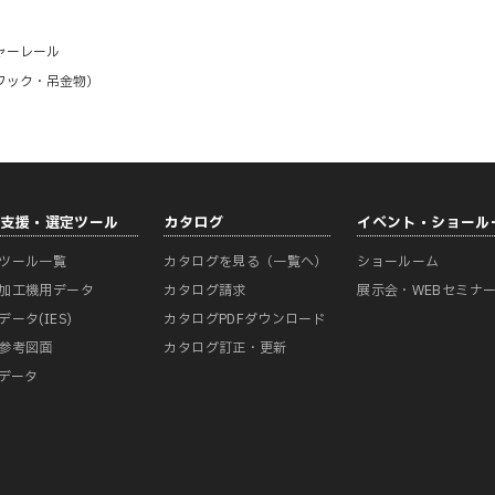
ャーレール
フック・吊金物）
計支援・選定ツール
カタログ
イベント・ショール
ツール一覧
カタログを見る（一覧へ）
ショールーム
加工機用データ
カタログ請求
展示会・WEBセミナ
データ(IES)
カタログPDFダウンロード
参考図面
カタログ訂正・更新
Mデータ