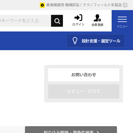
カタログ
産業機器用 機構部品｜テクノフィールド系製品
取説
ログイン
会員登録
メニュー
設計支援・選定ツール
仕様を見る・購入・見積り
よくあるご質問・FAQ
お問い合わせ
レビュー・口コミ
絞り込み解除・再条件検索