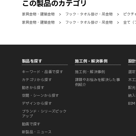
この製品のカテゴリ
家具金物・建築金物
>
フック・タオル掛け・吊金物
>
ピクチ
家具金物・建築金物
>
フック・タオル掛け・吊金物
>
全て（
製品を探す
施工例・解決事例
設
キーワード・品番で探す
施工例・解決事例
選定
カテゴリから探す
課題やお悩みを解決した事
木工
例紹介
動きから探す
配光
空間・シーンから探す
納入
デザインから探す
BI
ブランド・シリーズピック
アップ
動画で探す
新製品・ニュース