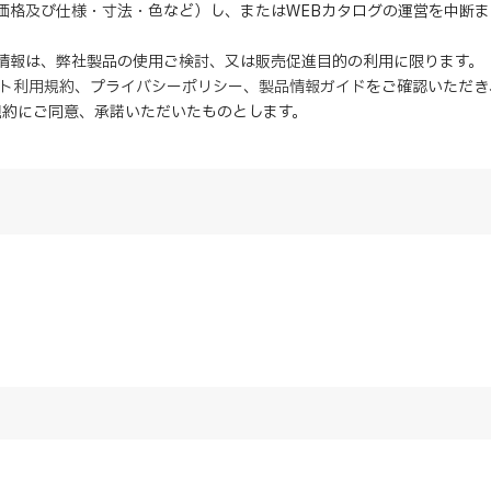
（価格及び仕様・寸法・色など）し、またはWEBカタログの運営を中断
の情報は、弊社製品の使用ご検討、又は販売促進目的の利用に限ります。
イト利用規約
、
プライバシーポリシー
、
製品情報ガイド
をご確認いただき
規約にご同意、
承諾
いただいたものとします。