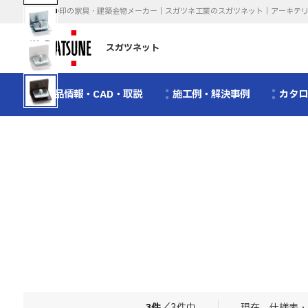
印の家具・建築金物メーカー｜スガツネ工業のスガツネット｜アーキテ
スガツネット
製品情報・CAD・取説
施工例・解決事例
カタ
3
件
／
3
件中
現在、仕様表・