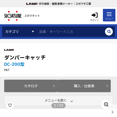
印の家具・建築金物メーカー｜スガツネ工業
スガツネット
メニュー
ログイン
カテゴリ
ダンパーキャッチ
DC-200型
PAT
カタログ
購入・仕様表
メニューを開く
1
/
10