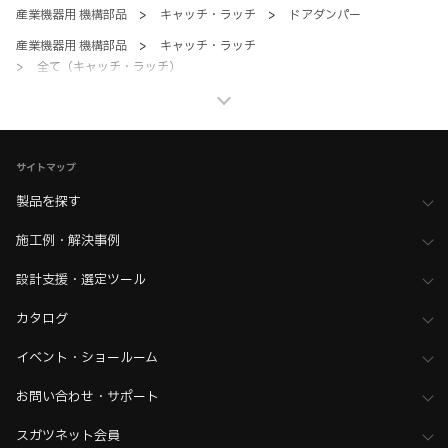
産業機器用 機構部品
>
キャッチ・ラッチ
>
ドアダンパー
産業機器用 機構部品
>
キャッチ・ラッチ
>
全て（キャッチ・ラッチ）
家具金物・建築金物
>
家具用ドア金物
>
家具用ダンパー
家具金物・建築金物
>
家具用ドア金物
>
全て（家具ドア用金物）
家具金物・建築金物
>
ラッチ・キャッチ
サイトマップ
>
全て（ラッチ・キャッチ）
製品を探す
施工例・解決事例
設計支援・選定ツール
カタログ
イベント・ショールーム
お問い合わせ・サポート
スガツネット会員