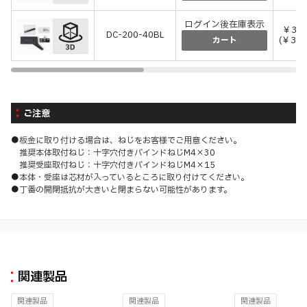
ログイン後在庫表示
￥3,3
DC-200-40BL
(￥3,6
カート
ご注意
●板金に取り付ける場合は、ねじをお客様でご用意ください。
推奨本体取付ねじ：十字穴付きバインドねじM4×30
推奨受座取付ねじ：十字穴付きバインドねじM4×15
●本体・受座は芯材が入っているところに取り付けてください。
●丁番の開閉抵抗が大きいと閉まらない可能性があります。
関連製品
関連製品
関連製品
関連製品