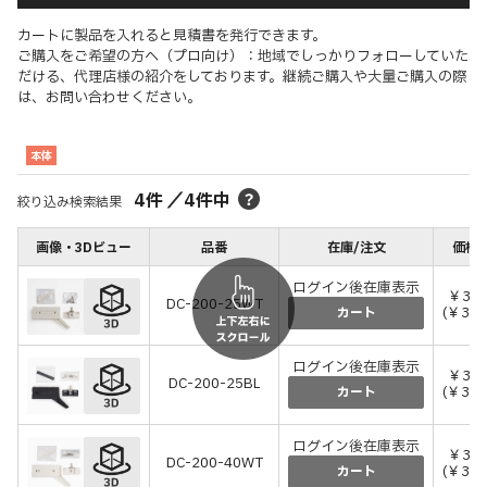
カートに製品を入れると見積書を発行できます。
ご購入をご希望の方へ（プロ向け）：地域でしっかりフォローしていた
だける、代理店様の紹介をしております。継続ご購入や大量ご購入の際
は、お問い合わせください。
本体
4
件
／
4
件中
絞り込み検索結果
画像・3Dビュー
品番
在庫/注文
価格(
ログイン後在庫表示
￥3,0
DC-200-25WT
(￥3,3
カート
ログイン後在庫表示
￥3,0
DC-200-25BL
(￥3,3
カート
ログイン後在庫表示
￥3,3
DC-200-40WT
(￥3,6
カート