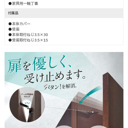
●家具用一軸丁番
付属品
●本体カバー
●受座
●本体取付ねじ3.5×30
●受座取付ねじ3.5×15