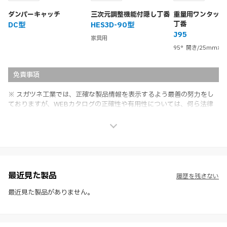
ダンパーキャッチ
三次元調整機能付隠し丁番
重量用ワンタッチ
丁番
DC型
HES3D-90型
J95
家具用
95°開き/25mmか
免責事項
※ スガツネ工業では、正確な製品情報を表示するよう最善の努力をし
ておりますが、WEBカタログの正確性や有用性については、何ら法律
上の保証を行うものではなく、法的な義務や責任を負うものではありま
せん。
※ スガツネ工業は、WEBカタログの情報を予告なく変更（価格及び仕
様・寸法・色など）し、またはWEBカタログの運営を中断または中止
させて頂くことがあります。あらかじめご了承ください。
※ CADデータを含む本WEBサイトに掲載されている全ての情報は、弊
社製品の使用ご検討、又は販売促進目的の利用に限ります。
最近見た製品
履歴を残さない
※ 本WEBサイト製品情報のご利用にあたっては、WEBサイト利用規
約、プライバシーポリシー、製品情報ガイドをご確認いただき、内容の
最近見た製品がありません。
すべてにご同意いただいた上で各サービスをご利用ください。ご利用い
ただく場合、各サービスの注意事項や規約にご同意、承諾いただいたも
のとします。