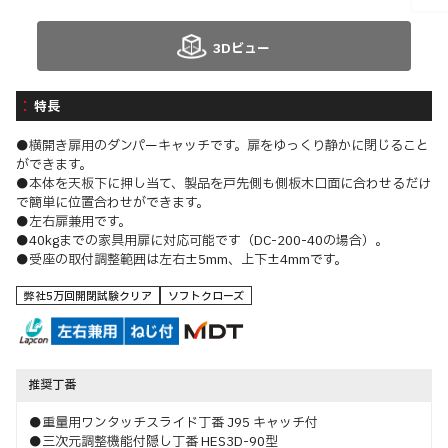
3Dビュー
特長
●横開き扉用のダンパーキャッチです。扉をゆっくり静かに閉じること
ができます。
●本体を天板下に押し当て、製品を戸先側も側板木口面に合わせるだけ
で簡単に位置合わせができます。
●左右扉兼用です。
●40kgまでの家具用扉に対応可能です（DC-200-40の場合）。
●受座の取付調整範囲は左右±5mm、上下±4mmです。
弊社5万回開閉試験クリア
ソフトクローズ
推奨丁番
●重量用ワンタッチスライド丁番 J95 キャッチ付
●三次元調整機能付隠し丁番 HES3D-90型