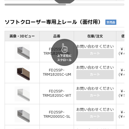
ソフトクローザー専用上レール（面付用）
別売品
画像・3Dビュー
品番
在庫/注文
価格
お問い合わせください
FD25SP-
￥3,
TRM1820SC-SL
(￥4,
カート
お問い合わせください
FD25SP-
￥4,
TRM1820SC-UM
(￥4,
カート
お問い合わせください
FD25SP-
￥4,
TRM1820SC-WT
(￥5,
カート
お問い合わせください
FD25SP-
￥4,
TRM2000SC-SL
(￥4,
カート