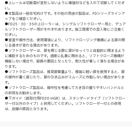
●上レールは切断面が変形しないように補強材などを入れて切断してくださ
い。
●本製品は一般住宅向けです。その他の用途の製品は、FDシリーズラインア
ップをご確認ください。
●FD25・30・35の上ローラーは、シングルソフトクローザー用と、デュア
ルソフトクローザー用がそれぞれあります。施工現場での混入等にご注意く
ださい。
●室温や操作方法、使用環境により、ソフトクロージング機構による扉の閉
じる速さが変わる場合があります。
●ソフトクローザーは、扉を閉じる際に扉がゆっくりと自動的に閉まるよう
に補助するためのものです。過度に乱暴に閉めると、ソフトクローズ機構が
機能しない場合や、破損の要因となったり、耐久性が著しく落ちる場合があ
ります。
●ソフトクローズ製品は、推奨扉質量より、極端に軽い扉を使用すると、扉
の操作が重く感じたり、扉の引き込みがスムーズに作動しない場合がありま
す。
●ソフトクローズ製品は、操作性を考慮して大き目の握りやすいハンドルと
の併用をお勧めします。
●下ガイド（底取付用FD30-HGR）は、スタンダードタイプ（ソフトクロー
ザー付以外のタイプ）と併用してください。ソフトクローザー付との併用
は、故障の原因となります。