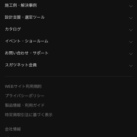
ホーム
>
木工支援（木工加工機・設計ソフト用データ）について
施工例・解決事例
>
Biesse（ビエッセ）加工機用データ
設計支援・選定ツール
カタログ
イベント・ショールーム
お問い合わせ・サポート
スガツネット会員
WEBサイト利用規約
プライバシーポリシー
製品情報・利用ガイド
特定商取引法に基づく表示
会社情報