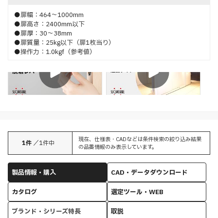
●扉幅：464～1000mm
●扉高さ：2400mm以下
●扉厚：30～38mm
●扉質量：25kg以下（扉1枚当り）
●操作力：1.0kgf（参考値）
特長
特長
現在、仕様表・CADなどは条件検索の絞り込み結果
1
件
／
1
件中
の品番情報のみ表示しています。
製品情報・購入
CAD・データダウンロード
カタログ
選定ツール・WEB
ブランド・シリーズ特長
取説