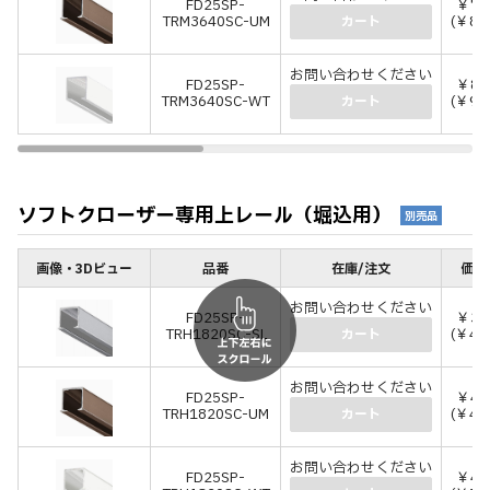
FD25SP-
￥7,
TRM3640SC-UM
(￥8,
カート
お問い合わせください
FD25SP-
￥8,
TRM3640SC-WT
(￥9,
カート
ソフトクローザー専用上レール（堀込用）
別売品
画像・3Dビュー
品番
在庫/注文
価格
お問い合わせください
FD25SP-
￥3,
TRH1820SC-SL
(￥4,
カート
お問い合わせください
FD25SP-
￥4,
TRH1820SC-UM
(￥4,
カート
お問い合わせください
FD25SP-
￥4,