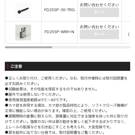
お問い合わせください
￥
FD25SP-30-TRG
(￥
カート
お問い合わせください
￥3
FD25SP-WRH-N
(￥3
カート
ご注意
●正しくお取り付け、ご使用ください。なお、取付作業時には取付説明書を
必ずお読みください。
●試験結果は、その性能を保証するものではありません。
●屋外では使用しないでください。
●使用推奨温度範囲は5℃～40℃です。
●カマ錠を併用する場合、カマ錠の製品特性により、ソフトクローズ機構が
正常に機能しない場合があります。確認の上、ご使用ください。
●扉開閉時の衝撃に耐えられ、扉質量に対応できる強度を持った枠に取り付
けてください。強度のない枠は扉の動きを著しく低下させるばかりでなく、
上レールの脱落などを引き起こすことも考えられ、大変危険です。
●扉を縦枠に当てない仕様では、取付説明書をご覧ください。