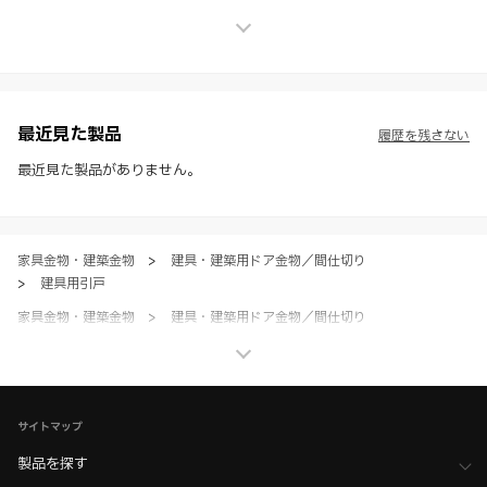
上の保証を行うものではなく、法的な義務や責任を負うものではありま
せん。
※ スガツネ工業は、WEBカタログの情報を予告なく変更（価格及び仕
様・寸法・色など）し、またはWEBカタログの運営を中断または中止
させて頂くことがあります。あらかじめご了承ください。
※ CADデータを含む本WEBサイトに掲載されている全ての情報は、弊
社製品の使用ご検討、又は販売促進目的の利用に限ります。
最近見た製品
履歴を残さない
※ 本WEBサイト製品情報のご利用にあたっては、WEBサイト利用規
約、プライバシーポリシー、製品情報ガイドをご確認いただき、内容の
最近見た製品がありません。
すべてにご同意いただいた上で各サービスをご利用ください。ご利用い
ただく場合、各サービスの注意事項や規約にご同意、承諾いただいたも
のとします。
家具金物・建築金物
>
建具・建築用ドア金物／間仕切り
>
建具用引戸
家具金物・建築金物
>
建具・建築用ドア金物／間仕切り
>
全て（建具・建築用ドア金物／間仕切り）
ホーム
>
ブランド・シリーズ一覧 ／ 製品ピックアップ
>
上吊式引き戸クローザー FDシリーズ
サイトマップ
ホーム
>
木工支援（木工加工機・設計ソフト用データ）について
>
SHINX（シンクス） 加工機用データ
製品を探す