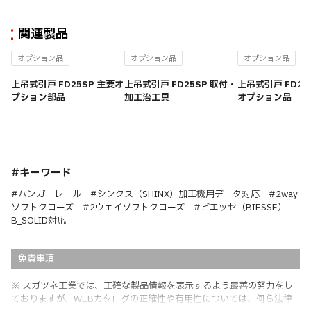
関連製品
オプション品
オプション品
オプション品
上吊式引戸 FD25SP 主要オ
上吊式引戸 FD25SP 取付・
上吊式引戸 FD25
プション部品
加工治工具
オプション品
#キーワード
#ハンガーレール #シンクス（SHINX）加工機用データ対応 #2way
ソフトクローズ #2ウェイソフトクローズ #ビエッセ（BIESSE）
B_SOLID対応
免責事項
※ スガツネ工業では、正確な製品情報を表示するよう最善の努力をし
ておりますが、WEBカタログの正確性や有用性については、何ら法律