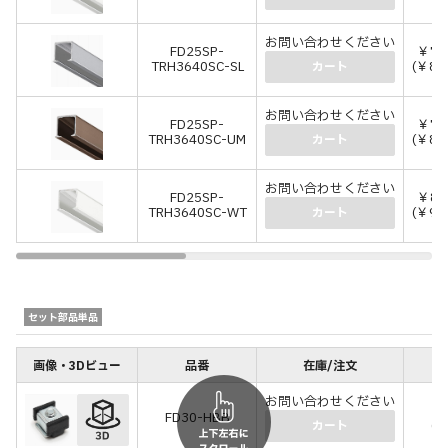
お問い合わせください
FD25SP-
￥7,
TRH3640SC-SL
(￥8,
カート
お問い合わせください
FD25SP-
￥7,
TRH3640SC-UM
(￥8,
カート
お問い合わせください
FD25SP-
￥8,
TRH3640SC-WT
(￥9,
カート
セット部品単品
画像・3Dビュー
品番
在庫/注文
価
お問い合わせください
￥
FD30-HBB
(￥
カート