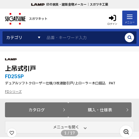
印の家具・建築金物メーカー｜スガツネ工業
スガツネット
メニュー
ログイン
カテゴリ
上吊式引戸
FD25SP
デュアルソフトクローザー仕様/3枚連動引戸/上ローラー木口掘込 PAT
FDシリーズ
カタログ
購入・仕様表
メニューを開く
1
/
17