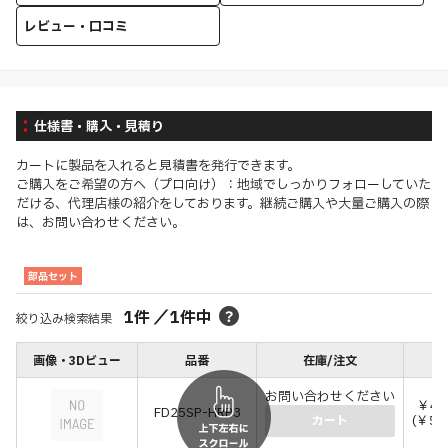
レビュー・口コミ
仕様書・購入・見積り
カートに製品を入れると見積書を発行できます。
ご購入をご希望の方へ（プロ向け）：地域でしっかりフォローしていた
だける、代理店様の紹介をしております。継続ご購入や大量ご購入の際
は、お問い合わせください。
部品セット
1
件
／
1
件中
絞り込み検索結果
画像・3Dビュー
品番
在庫/注文
価
お問い合わせください
￥46
FD25SP-HRP3
(￥50
カート