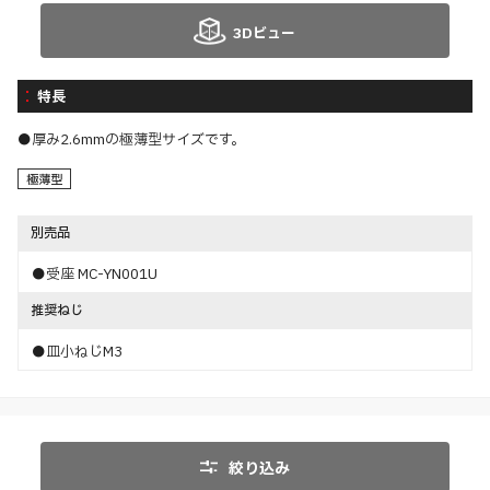
3Dビュー
特長
●厚み2.6mmの極薄型サイズです。
極薄型
別売品
●受座 MC-YN001U
推奨ねじ
●皿小ねじM3
絞り込み