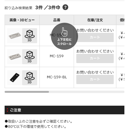
3
件
／
3
件中
絞り込み検索結果
画像・3Dビュー
品番
在庫/注文
価格(
お問い合わせください
￥42
MC-158
(￥46
カート
お問い合わせください
￥44
MC-159
(￥48
カート
お問い合わせください
￥50
MC-159-BL
(￥55
カート
ご注意
●取扱い上のご注意を必ずご確認ください。
●80℃以下の環境で使用してください。