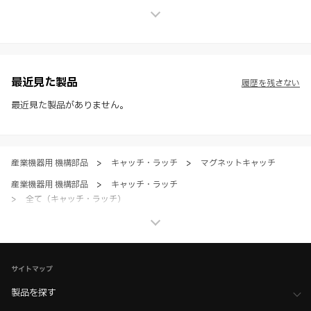
せん。
※ スガツネ工業は、WEBカタログの情報を予告なく変更（価格及び仕
様・寸法・色など）し、またはWEBカタログの運営を中断または中止
させて頂くことがあります。あらかじめご了承ください。
※ CADデータを含む本WEBサイトに掲載されている全ての情報は、弊
社製品の使用ご検討、又は販売促進目的の利用に限ります。
最近見た製品
履歴を残さない
※ 本WEBサイト製品情報のご利用にあたっては、WEBサイト利用規
約、プライバシーポリシー、製品情報ガイドをご確認いただき、内容の
最近見た製品がありません。
すべてにご同意いただいた上で各サービスをご利用ください。ご利用い
ただく場合、各サービスの注意事項や規約にご同意、承諾いただいたも
のとします。
産業機器用 機構部品
>
キャッチ・ラッチ
>
マグネットキャッチ
産業機器用 機構部品
>
キャッチ・ラッチ
>
全て（キャッチ・ラッチ）
家具金物・建築金物
>
ラッチ・キャッチ
>
マグネットキャッチ
家具金物・建築金物
>
ラッチ・キャッチ
>
全て（ラッチ・キャッチ）
サイトマップ
製品を探す