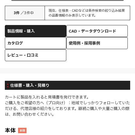
現在、仕様表・CADなどは条件検索の絞り込み結果
3
件
／
3
件中
の品番情報のみ表示しています。
製品情報・購入
CAD・データダウンロード
カタログ
使用例・採用事例
レビュー・口コミ
仕様書・購入・見積り
カートに製品を入れると見積書を発行できます。
ご購入をご希望の方へ（プロ向け）：地域でしっかりフォローしていた
だける、代理店様の紹介をしております。継続ご購入や大量ご購入の際
は、お問い合わせください。
本体
本体