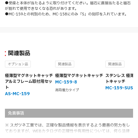
●受座と本体が当たるように取り付けてください。磁石に直接当たると磁石
が割れて使用できなくなる恐れがあります。
●MC-159との判別のため、MC-158にのみ「S」の刻印を入れています。
関連製品
オプション品
関連製品
関連製品
極薄型マグネットキャッチ
極薄型マグネットキャッチ
ステンレス 極薄
アルミフレーム取付用セッ
トキャッチ
MC-159-8
ト
MC-159-SUS
高吸着力タイプ
AS-MC-159
免責事項
※ スガツネ工業では、正確な製品情報を表示するよう最善の努力をし
ておりますが、WEBカタログの正確性や有用性については、何ら法律
上の保証を行うものではなく、法的な義務や責任を負うものではありま