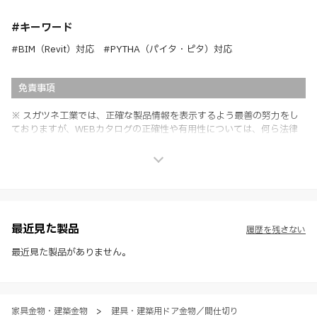
#キーワード
#BIM（Revit）対応 #PYTHA（パイタ・ピタ）対応
免責事項
※ スガツネ工業では、正確な製品情報を表示するよう最善の努力をし
ておりますが、WEBカタログの正確性や有用性については、何ら法律
上の保証を行うものではなく、法的な義務や責任を負うものではありま
せん。
※ スガツネ工業は、WEBカタログの情報を予告なく変更（価格及び仕
様・寸法・色など）し、またはWEBカタログの運営を中断または中止
させて頂くことがあります。あらかじめご了承ください。
※ CADデータを含む本WEBサイトに掲載されている全ての情報は、弊
社製品の使用ご検討、又は販売促進目的の利用に限ります。
最近見た製品
履歴を残さない
※ 本WEBサイト製品情報のご利用にあたっては、WEBサイト利用規
約、プライバシーポリシー、製品情報ガイドをご確認いただき、内容の
最近見た製品がありません。
すべてにご同意いただいた上で各サービスをご利用ください。ご利用い
ただく場合、各サービスの注意事項や規約にご同意、承諾いただいたも
のとします。
家具金物・建築金物
>
建具・建築用ドア金物／間仕切り