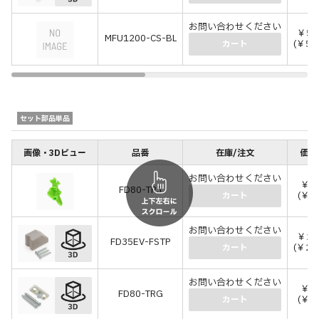
お問い合わせください
￥5,
MFU1200-CS-BL
(￥5,
カート
セット部品単品
画像・3Dビュー
品番
在庫/注文
価格
お問い合わせください
￥2
FD80-TRJ
(￥2
カート
お問い合わせください
￥2,
FD35EV-FSTP
(￥2,
カート
お問い合わせください
￥4
FD80-TRG
(￥5
カート