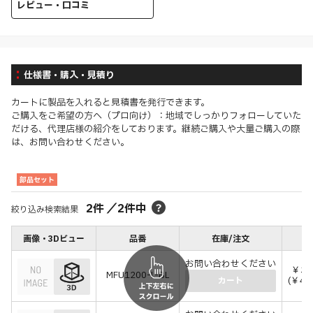
レビュー・口コミ
仕様書・購入・見積り
カートに製品を入れると見積書を発行できます。
ご購入をご希望の方へ（プロ向け）：地域でしっかりフォローしていた
だける、代理店様の紹介をしております。継続ご購入や大量ご購入の際
は、お問い合わせください。
部品セット
2
件
／
2
件中
絞り込み検索結果
画像・3Dビュー
品番
在庫/注文
価
お問い合わせください
￥39
MFU1200-L-BL
(￥42
カート