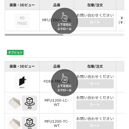
画像・3Dビュー
品番
在庫/注文
価
お問い合わせください
￥27
MFU1200-RS-BL
(￥30
カート
オプション
画像・3Dビュー
品番
在庫/注文
価
お問い合わせください
￥
FD80-TREP-BL
(￥
カート
お問い合わせください
MFU1200-LC-
￥
WT
(￥
カート
お問い合わせください
MFU1200-TC-
￥
WT
(￥
カート