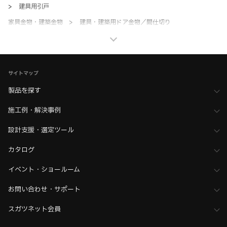
>
建具用引戸
家具金物・建築金物
>
建具・建築用ドア金物／間仕切り
>
建具用フラット扉
家具金物・建築金物
>
建具・建築用ドア金物／間仕切り
>
全て（建具・建築用ドア金物／間仕切り）
サイトマップ
家具金物・建築金物
>
その他（格納ベッド・装飾パネル・ベアリングなど）
>
BIMデータ
製品を探す
ホーム
>
ブランド・シリーズ一覧 ／ 製品ピックアップ
施工例・解決事例
>
隠し扉（引き戸・開戸）がつくれる金物アイテム6選
ホーム
>
ブランド・シリーズ一覧 ／ 製品ピックアップ
設計支援・選定ツール
>
【工務店向け】金物選びで差がつく収納造作アイデア5選
カタログ
ホーム
>
ブランド・シリーズ一覧 ／ 製品ピックアップ
>
金物選びで収納をもっと自由に、設計の幅を広げるユニークな扉の開
イベント・ショールーム
き方
お問い合わせ・サポート
ホーム
>
ブランド・シリーズ一覧 ／ 製品ピックアップ
>
新築・リフォームの空間設計に！生活感を隠す収納家具と金物アイデア
スガツネット会員
7選