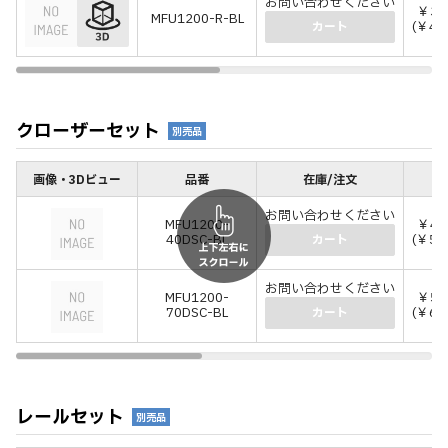
お問い合わせください
￥39
MFU1200-R-BL
(￥42
カート
クローザーセット
別売品
画像・3Dビュー
品番
在庫/注文
価
お問い合わせください
MFU1200-
￥48
40DSC-BL
(￥53
カート
お問い合わせください
MFU1200-
￥57
70DSC-BL
(￥63
カート
レールセット
別売品