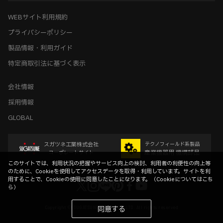
ホーム
>
木工支援（木工加工機・設計ソフト用データ）について
>
PYTHA（パイタ）向けデータ
WEBサイト利用規約
プライバシーポリシー
製品情報・利用ガイド
特定商取引法に基づく表示
会社情報
採用情報
GLOBAL
スガツネ工業株式会社
テクノフィールド系製品
産業機器用 機構部品
コーポレートサイト
このサイトでは、利用状況の把握やサービス向上の検討、利用者の利便性の向上等
のために、Cookieを使用してアクセスデータを取得・利用しています。サイトを利
用することで、Cookieの使用に同意したことになります。（
Cookieについてはこち
ら
）
Copyright © SUGATSUNE KOGYO CO.,LTD. All rights reserved
同意する