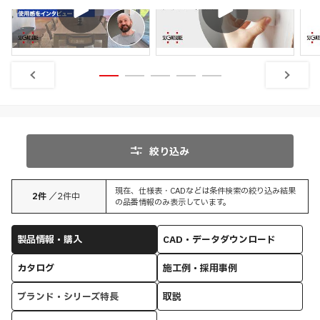
説明
取付
インタビュー
絞り込み
現在、仕様表・CADなどは条件検索の絞り込み結果
2
件
／
2
件中
の品番情報のみ表示しています。
製品情報・購入
CAD・データダウンロード
カタログ
施工例・採用事例
ブランド・シリーズ特長
取説