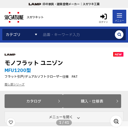
印の家具・建築金物メーカー｜スガツネ工業
スガツネット
メニュー
ログイン
カテゴリ
モノフラット ユニゾン
MFU1200型
フラット引戸/デュアルソフトクローザー仕様 PAT
隠し扉シリーズ
カタログ
購入・仕様表
メニューを開く
1
/
41