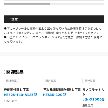
ご注意
●下カーブレールは扉取付面より出っ張っているため開閉時は足をぶつけな
いようご注意ください。また、付属の注意ラベルを貼り付けてください。
●旧型のモノフラットユニゾンネオから部品取付寸法・扉加工方法が変更に
なっています。
関連製品
関連製品
関連製品
関連製品
枠側面付隠し丁番
三次元調整機能付隠し丁番
モノフラット リ
ジ
HES2S-140-A125型
HES3D-120型
LIN-X1000型
125°開き
重量扉用