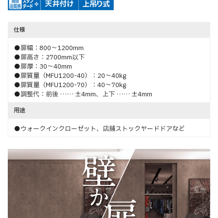
仕様
●扉幅：800～1200mm
●扉高さ：2700mm以下
●扉厚：30～40mm
●扉質量（MFU1200-40）：20～40kg
●扉質量（MFU1200-70）：40～70kg
●調整代：前後 …… ±4mm、上下 …… ±4mm
用途
●ウォークインクローゼット、店舗ストックヤードドアなど