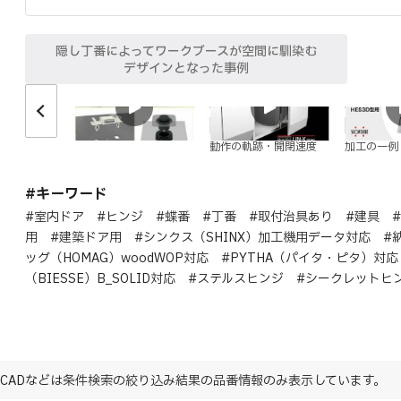
隠し丁番によってワークブースが空間に馴染む
デザインとなった事例
特長
特長
取付
動作の軌跡・開閉速度
加工の一例
#キーワード
#室内ドア #ヒンジ #蝶番 #丁番 #取付治具あり #建具 
用 #建築ドア用 #シンクス（SHINX）加工機用データ対応 #
ッグ（HOMAG）woodWOP対応 #PYTHA（パイタ・ピタ）対
（BIESSE）B_SOLID対応 #ステルスヒンジ #シークレットヒ
CADなどは条件検索の絞り込み結果の品番情報のみ表示しています。