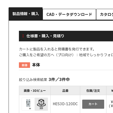
製品情報・購入
CAD・データダウンロード
カタロ
仕様書・購入・見積り
カートに製品を入れると見積書を発行できます。
ご購入をご希望の方へ（プロ向け）：地域でしっかりフォ
本体
本体
3
件
／
3
件中
絞り込み検索結果
画像・3Dビュー
品番
在庫/注文
￥
HES3D-120DC
カート
(