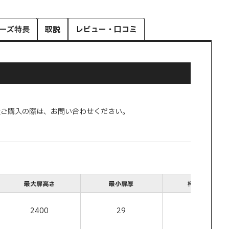
ーズ特長
取説
レビュー・口コミ
量ご購入の際は、お問い合わせください。
最大扉高さ
最小扉厚
枠掘込深さ
2400
29
21