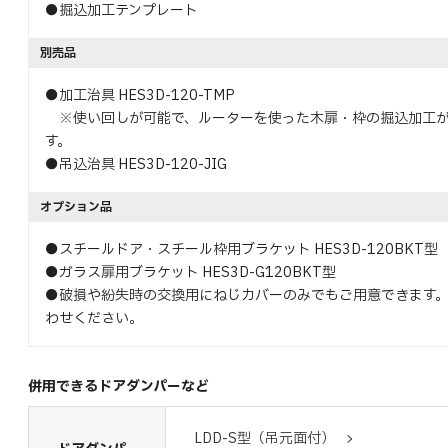
●掘込加工テンプレート
別売品
●加工治具 HES3D-120-TMP
※使い回しが可能で、ルーターを使った木扉・枠の掘込加工が
す。
●吊込治具 HES3D-120-JIG
オプション品
●スチールドア・スチール枠用ブラケット HES3D-120BKT型
●ガラス扉用ブラケット HES3D-G120BKT型
●破損や紛失時の交換用にねじカバーのみでもご用意できます
わせください。
併用できるドアダンパーなど
LDD-S型（吊元面付）