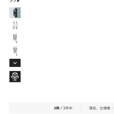
3
件
／
3
件中
現在、仕様表・