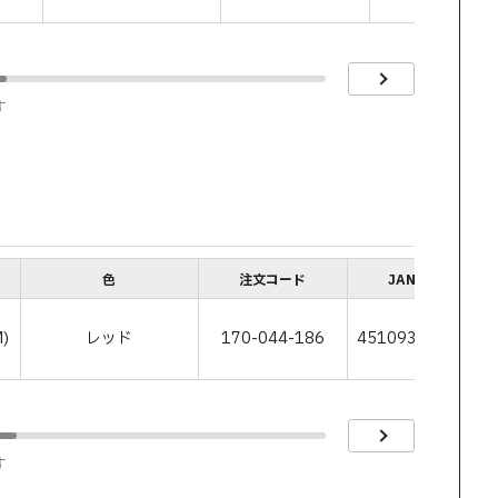
す
色
注文コード
JANコード
)
レッド
170-044-186
4510932187497
す