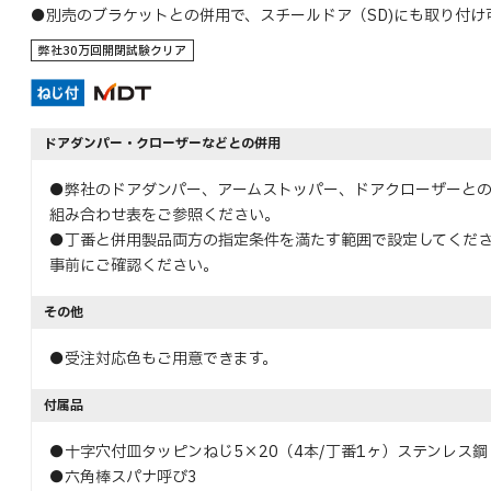
●別売のブラケットとの併用で、スチールドア（SD)にも取り付け
弊社30万回開閉試験クリア
ドアダンパー・クローザーなどとの併用
●弊社のドアダンパー、アームストッパー、ドアクローザーと
組み合わせ表をご参照ください。
●丁番と併用製品両方の指定条件を満たす範囲で設定してくだ
事前にご確認ください。
その他
●受注対応色もご用意できます。
付属品
●十字穴付皿タッピンねじ5×20（4本/丁番1ヶ）ステンレス鋼
●六角棒スパナ呼び3