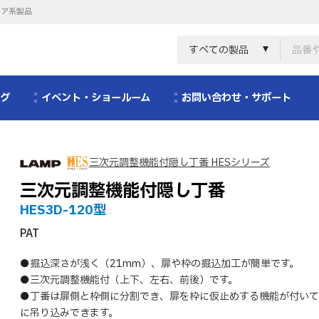
リア系製品
すべての製品
ログ
イベント・ショールーム
お問い合わせ・サポート
三次元調整機能付隠し丁番 HESシリーズ
三次元調整機能付隠し丁番
HES3D-120型
PAT
●掘込深さが浅く（21mm）、扉や枠の掘込加工が簡単です。
●三次元調整機能付（上下、左右、前後）です。
●丁番は扉側と枠側に分割でき、扉を枠に仮止めする機能が付いて
に吊り込みできます。