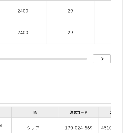
2400
29
21
2400
29
21
す
色
注文コード
JANコード
脂
クリアー
170-024-569
45109320688