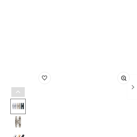
1
/
78