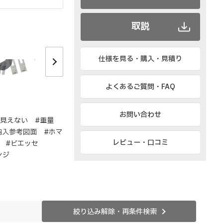
取説
仕様を見る・購入・見積り
イメージ
特長
取付
調
吊込治具のご紹介
よくあるご質問・FAQ
お問い合わせ
#見えない #重量
納入参考図面 #ホマ
レビュー・口コミ
応 #ビエッセ
ンジ
絞り込み解除・再条件検索