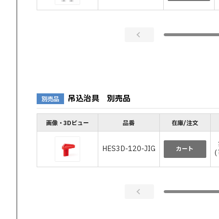
吊込治具 別売品
別売品
画像・3Dビュー
品番
在庫/注文
HES3D-120-JIG
カート