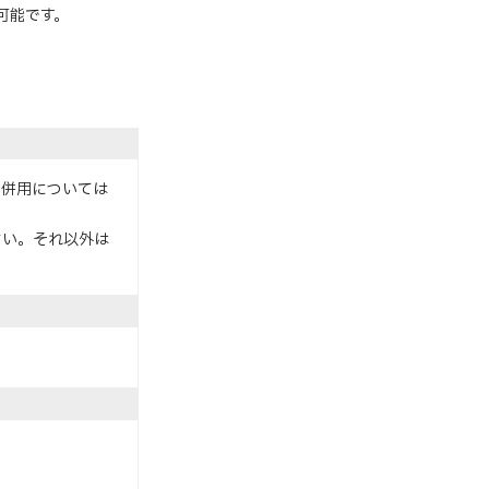
可能です。
の併用については
さい。それ以外は