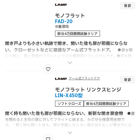
できます。・スムーズな操作感扉はどの位置から操作してもスムーズに開閉で
きます。・フリーストップ＆ソフトクロージング扉は任意の位置で静止しま
す。また、閉めるときはダンパーによりゆっくりと静かに閉まります。・画期
モノフラット
的なワンタッチ取付ワンタッチ取付方式を採用しています。・4方向の扉位置
FAD-20
調整が可能スライド丁番を調整する要領で、上下・左右・前後・平行の4方向
中量扉用
に対して調整ができます。・さまざまなキャビネットに対応片開き、両開き
弊社4万回開閉試験クリア
などの組み合わせが可能なため、さまざまなキャビネットに対応できます。L
型コーナースペースにも有効です。
開き戸よりも小さい軌跡で開き、開いた後も扉が邪魔にならな
い、クローゼットなどに最適なアーム式フラットドア。
●扉を閉
じた時に、扉と壁面がフラットになる中量扉用ドアシステムです。●扉を開
く時の軌跡が開き戸に比べて小さく、キャビネット前のスぺースが狭くても
使用できます。●片開き、観音開きなどの開き方の組み合わせが可能です。●
ガススプリングを使用しているため扉の開閉がスムーズで、全開時、全閉時
に扉を保持します
アーム式フラットドア
モノフラット リンクスヒンジ
LIN-X450型
ソフトクローズ
弊社4万回開閉試験クリア
開く時も開いた後も扉が邪魔にならない、斬新な開き扉金物
●扉
を閉めると左右の扉に対してフラットに納まる、かぶせ仕様扉用金物で
す。・開く時も開いた後も、扉が邪魔にならない扉の持ち出しが開き戸に比
べて小さいため、開いた状態でも邪魔にならないため、キャビネット前のス
ペースが狭い場所でも使用できます。・フルオープン！内部スペースを有効活