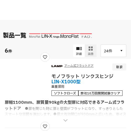
製品一覧
6
件
詳細
画像
アーム式フラットドア
モノフラット リンクスヒンジ
LIN-X1000型
重量扉用
ソフトクローズ
弊社10万回開閉試験クリア
扉幅1100mm、扉質量90kgの大型扉に対応できるアーム式フラ
ットドア
●扉を閉じた時に扉と壁面がフラットになり、すっきりとした
スマートな空間を演出します。●最大有効開口が930mmと広いため、車イス
も通行可能です。●床面にレールや溝加工の必要がありません。●シンプル
な部品構成で施工時間を大幅に短縮できます。●2016年度グッドデザイン賞
を受賞しました。●2017年度レッド・ドット賞を受賞しました。●ブラック