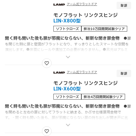
が新しく加わりました。●モノフラットシリーズについては、ラインアップ
アーム式フラットドア
一覧をご覧ください。
モノフラット リンクスヒンジ
LIN-X800型
ソフトクローズ
弊社10万回開閉試験クリア
開く時も開いた後も扉が邪魔にならない、斬新な開き扉金物
●扉
を閉じた時に扉と壁面がフラットになり、すっきりとしたスマートな空間を
演出します。●床面にレールや溝加工の必要がありません。●吊元はアルミ
フレーム（市販品の溝ピッチ120mm）が使用可能です。・開く時も開いた後
も、扉が邪魔にならない 扉の持ち出しが開き戸に比べて小さいため、キャ
ビネット前のスペースが狭い場所でも使用できます。・フルオープン！内部ス
ペースを有効活用 キャビネットの側板に取り付けるため、内部スペースが
アーム式フラットドア
有効に活用できます。・ソフトクロージング 閉めるときはダンパーにより
ゆっくりと静かに閉まります。・4方向の扉位置調整が可能 スライド丁番を
モノフラット リンクスヒンジ
調整する要領で、上下・左右・前後・平行の4方向に対して調整ができま
LIN-X600型
す。・さまざまなキャビネットに対応 片開き、両開きなどの組み合わせが
ソフトクローズ
弊社4万回開閉試験クリア
可能なため、さまざまなキャビネットに対応できます。L型コーナースペース
にも有効です。
開く時も開いた後も扉が邪魔にならない、斬新な開き扉金物
●扉
を閉めると左右の扉に対してフラットに納まる、かぶせ仕様扉用金物で
す。・開く時も開いた後も、扉が邪魔にならない扉の持ち出しが開き戸に比
べて小さく、開いた状態でも邪魔にならないため、キャビネット前のスペー
スが狭い場所でも使用できます。・フルオープン！内部スペースを有効活用キ
ャビネットの側板に取り付けるため、内部スペースが上下部分を有効に活用