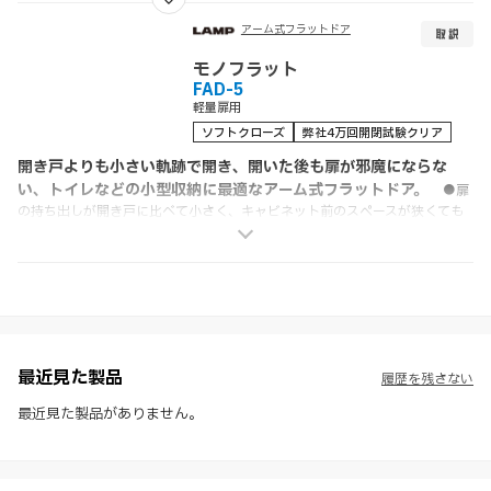
用キャビネットの側板に取り付けるため、内部スペースが上下部分を有効に
活用できます。・スムーズな操作感扉はどの位置から操作してもスムーズに開
アーム式フラットドア
閉できます。・フリーストップ＆ソフトクロージング扉は任意の位置で静止
します。また、閉めるときはダンパーによりゆっくりと静かに閉まります。・
モノフラット
画期的なワンタッチ取付ワンタッチ取付方式を採用しています。・4方向の扉
FAD-5
位置調整が可能スライド丁番を調整する要領で、上下・左右・前後・平行の4
軽量扉用
方向に対して調整ができます。・さまざまなキャビネットに対応片開き、両
ソフトクローズ
弊社4万回開閉試験クリア
開きなどの組み合わせが可能なため、さまざまなキャビネットに対応できま
す。L型コーナースペースにも有効です。
開き戸よりも小さい軌跡で開き、開いた後も扉が邪魔にならな
い、トイレなどの小型収納に最適なアーム式フラットドア。
●扉
の持ち出しが開き戸に比べて小さく、キャビネット前のスペースが狭くても
使用できます。●片開き、観音開きなどの開き方の組み合わせが可能です。●
扉はゆっくりと静かに閉まります。●扉は上下（±3mm）、左右
（±2.5mm）、平行（約5°）の調整が可能です。
最近見た製品
履歴を残さない
最近見た製品がありません。