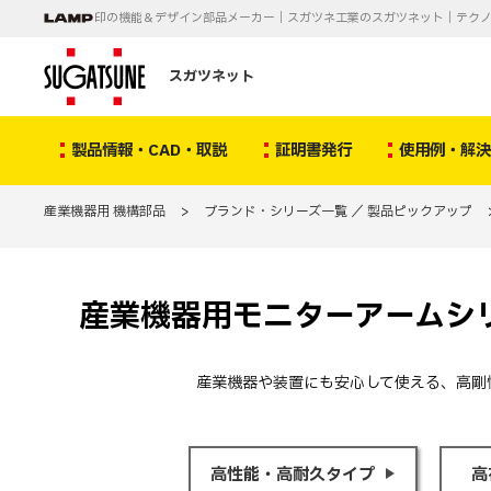
印の機能＆デザイン部品メーカー｜スガツネ工業のスガツネット｜テク
スガツネット
製品情報・CAD・取説
証明書発行
使用例・解
産業機器用 機構部品
>
ブランド・シリーズ一覧 ／ 製品ピックアップ
産業機器用モニターアームシ
産業機器や装置にも安心して使える、高剛
高性能・高耐久タイプ
高