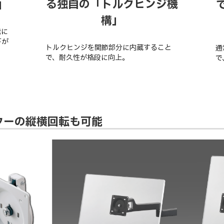
る独自の「トルクヒンジ機
」
構」
能に
下が
トルクヒンジを関節部分に内蔵すること
通
で、耐久性が格段に向上。
で
ターの縦横回転も可能