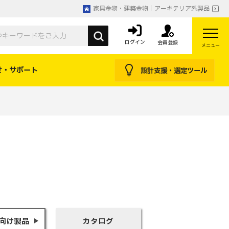
家具金物・建築金物｜アーキテリア系製品
ログイン
会員登録
メニュー
せ・サポート
設計支援・選定ツール
向け製品
カタログ