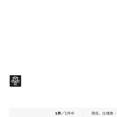
1
件
／
1
件中
現在、仕様表・