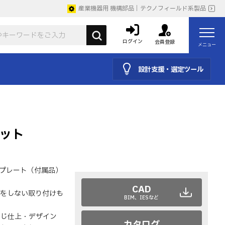
産業機器用 機構部品｜テクノフィールド系製品
ログイン
会員登録
メニュー
設計支援・選定ツール
ケット
クプレート（付属品）
CAD
をしない取り付けも
BIM、IESなど
同じ仕上・デザイン
カタログ