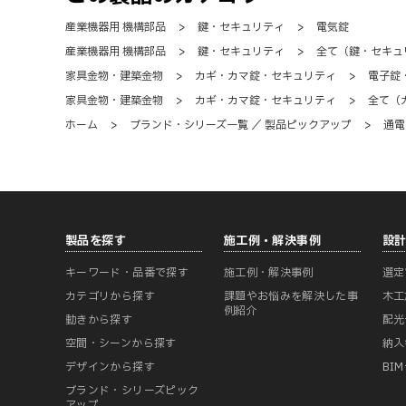
産業機器用 機構部品
>
鍵・セキュリティ
>
電気錠
産業機器用 機構部品
>
鍵・セキュリティ
>
全て（鍵・セキュ
家具金物・建築金物
>
カギ・カマ錠・セキュリティ
>
電子錠
家具金物・建築金物
>
カギ・カマ錠・セキュリティ
>
全て（
ホーム
>
ブランド・シリーズ一覧 ／ 製品ピックアップ
>
通電
製品を探す
施工例・解決事例
設
キーワード・品番で探す
施工例・解決事例
選定
カテゴリから探す
課題やお悩みを解決した事
木工
例紹介
動きから探す
配光
空間・シーンから探す
納入
デザインから探す
BI
ブランド・シリーズピック
アップ