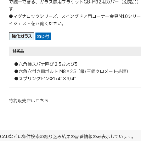
で統一できる、ガラス扉用ブラケットGB-M32用カバー（別売品
す。
●マグナロックシリーズ、スイングドア用コーナー金具M10シリ
イジェストをご覧ください。
付属品
●六角棒スパナ呼び 2.5および5
●六角穴付き皿ボルト M8×25（鋼/三価クロメート処理）
●スプリングピンΦ1/4”×3/4”
特約販売店はこちら
CADなどは条件検索の絞り込み結果の品番情報のみ表示しています。