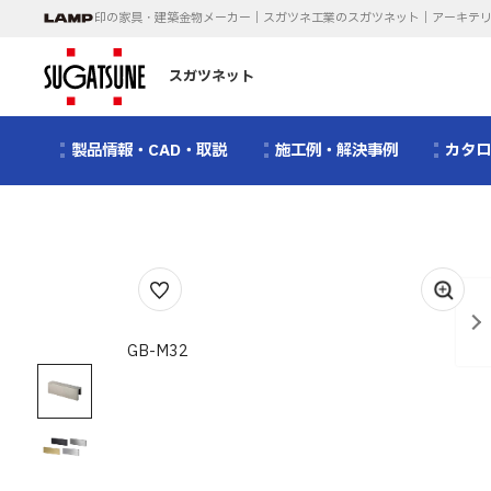
印の家具・建築金物メーカー｜スガツネ工業のスガツネット｜アーキテ
スガツネット
製品情報・CAD・取説
施工例・解決事例
カタ
1
/
2
GB-M32