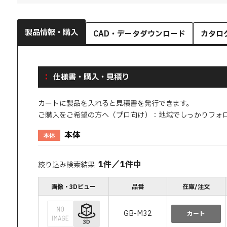
製品情報・購入
CAD・データダウンロード
カタロ
仕様書・購入・見積り
カートに製品を入れると見積書を発行できます。
ご購入をご希望の方へ（プロ向け）：地域でしっかりフォ
本体
本体
1
件
／
1
件中
絞り込み検索結果
画像・3Dビュー
品番
在庫/注文
GB-M32
カート