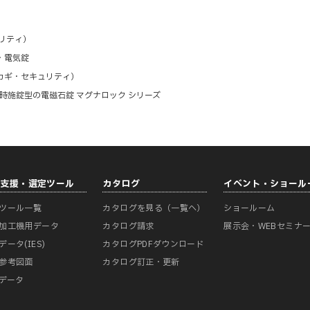
リティ）
・電気錠
カギ・セキュリティ）
時施錠型の電磁石錠 マグナロック シリーズ
計支援・選定ツール
カタログ
イベント・ショール
ツール一覧
カタログを見る（一覧へ）
ショールーム
加工機用データ
カタログ請求
展示会・WEBセミナ
データ(IES)
カタログPDFダウンロード
参考図面
カタログ訂正・更新
Mデータ